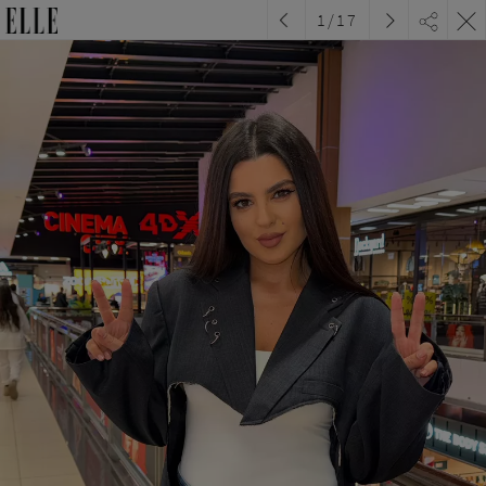
1
/
17