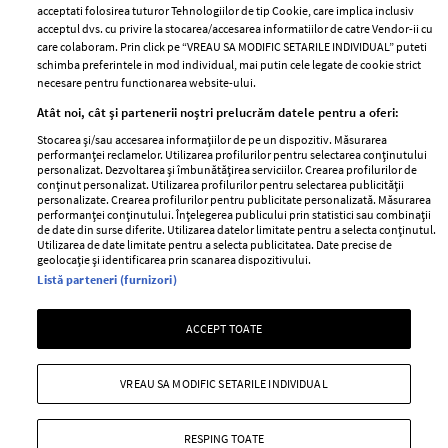
acceptati folosirea tuturor Tehnologiilor de tip Cookie, care implica inclusiv
Unul dintre cele mai folosite
Un vecin instruit poate salva o
acceptul dvs. cu privire la stocarea/accesarea informatiilor de catre Vendor-ii cu
care colaboram. Prin click pe “VREAU SA MODIFIC SETARILE INDIVIDUAL” puteti
aeroporturi din Europa își
viață. Vezi despre ce e vorba
schimba preferintele in mod individual, mai putin cele legate de cookie strict
închide complet porțile timp
necesare pentru functionarea website-ului.
de trei luni. Milioane de
Atât noi, cât și partenerii noștri prelucrăm datele pentru a oferi:
pasageri, afectați
Stocarea și/sau accesarea informațiilor de pe un dispozitiv. Măsurarea
performanței reclamelor. Utilizarea profilurilor pentru selectarea conținutului
personalizat. Dezvoltarea și îmbunătățirea serviciilor. Crearea profilurilor de
conținut personalizat. Utilizarea profilurilor pentru selectarea publicității
personalizate. Crearea profilurilor pentru publicitate personalizată. Măsurarea
performanței conținutului. Înțelegerea publicului prin statistici sau combinații
de date din surse diferite. Utilizarea datelor limitate pentru a selecta conținutul.
Utilizarea de date limitate pentru a selecta publicitatea. Date precise de
geolocație și identificarea prin scanarea dispozitivului.
Listă parteneri (furnizori)
Intră în culisele noii colecții
Vara care te schimbă: cum
ACCEPT TOATE
IKEA PS 2026
transformi fiecare amintire
într-o poveste pe care o porți
cu tine
VREAU SA MODIFIC SETARILE INDIVIDUAL
RESPING TOATE