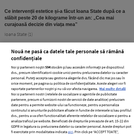
Ce intervenții estetice și-a făcut Ioana State după ce a
slăbit peste 20 de kilograme într-un an: „Cea mai
curajoasă decizie din viața mea”
Ioana State (1)
Nouă ne pasă ca datele tale personale să rămână
confidențiale
Noi și partenerii noștri
594
stocăm și/sau accesăm informații pe dispozitivul
dvs., precum identificatorii cookie unici pentru prelucrarea datelor cu caracter
personal. Puteți accepta sau gestiona alegerile dvs. făcând clic mai jos sau în
PARTENERI
orice moment, pe pagina cu politica de confidențialitate. Aceste alegeri vor fi
raportate partenerilor noștri și nu vă vor afecta navigarea.
Mai multe detalii
Noi si partenerii nostri (retelele de socializare si agentiile de publicitate
partenere, precum si furnizorii nostri de servicii de date analitice) prelucram
date pentru a permite website-ului sa functioneze, pentru a personaliza
continutul si anunturile publicitare afisate in functie de interesele si/sau profilul
dvs., pentru a va oferi functionalitati aferente retelelor de socializare si pentru a
analiza traficul pe website. Beneficiati de drepturile prevazute de art. 15-22 din
GDPR in legatura cu prelucrarea datelor cu caracter personal. Aceste drepturi pot
fi exercitate prin modalitatea indicata
aici
. Prin click pe “ACCEPT TOATE”,