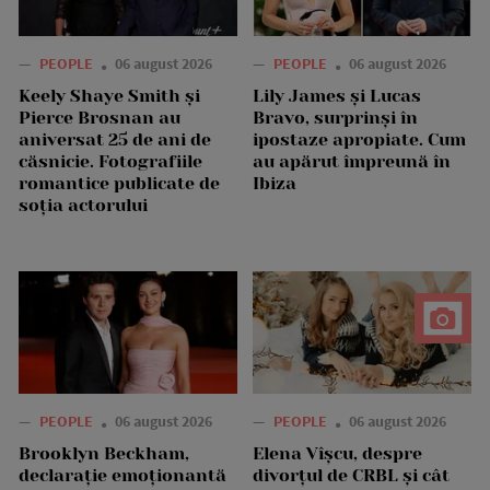
—
PEOPLE
06 august 2026
—
PEOPLE
06 august 2026
Keely Shaye Smith și
Lily James și Lucas
Pierce Brosnan au
Bravo, surprinși în
aniversat 25 de ani de
ipostaze apropiate. Cum
căsnicie. Fotografiile
au apărut împreună în
romantice publicate de
Ibiza
soția actorului
—
PEOPLE
06 august 2026
—
PEOPLE
06 august 2026
Brooklyn Beckham,
Elena Vîșcu, despre
declarație emoționantă
divorțul de CRBL și cât