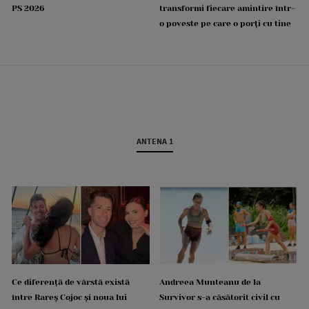
PS 2026
transformi fiecare amintire într-
o poveste pe care o porți cu tine
ANTENA 1
Ce diferență de vârstă există
Andreea Munteanu de la
între Rareș Cojoc și noua lui
Survivor s-a căsătorit civil cu