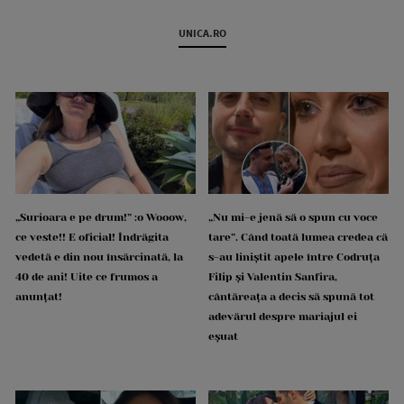
UNICA.RO
„Surioara e pe drum!” :o Wooow,
„Nu mi-e jenă să o spun cu voce
ce veste!! E oficial! Îndrăgita
tare”. Când toată lumea credea că
vedetă e din nou însărcinată, la
s-au liniștit apele între Codruța
40 de ani! Uite ce frumos a
Filip și Valentin Sanfira,
anunțat!
cântăreața a decis să spună tot
adevărul despre mariajul ei
eșuat