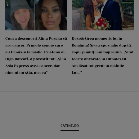
Cum a descoperit Alina Pușcău că
Despărțirea momentului în
are cancer. Primele semne care
România! Și-au spus adio după 2
au trimis-o la medic. Prietena ei,
copii și mulți ani împreună. „Sunt
Olga Barcari, a povestit tot: „Și în
foarte ancorată în Dumnezeu.
Asia Express avea cancer, dar
Am lăsat tot greul în mâinile
nimeni nu știa, nici ea”
Lui...”
CATINE.RO