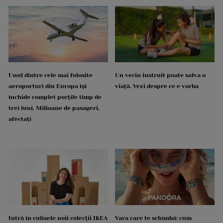
Unul dintre cele mai folosite
Un vecin instruit poate salva o
aeroporturi din Europa își
viață. Vezi despre ce e vorba
închide complet porțile timp de
trei luni. Milioane de pasageri,
afectați
Intră în culisele noii colecții IKEA
Vara care te schimbă: cum