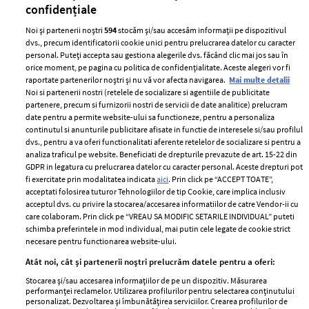
confidențiale
Noi și partenerii noștri
594
stocăm și/sau accesăm informații pe dispozitivul
dvs., precum identificatorii cookie unici pentru prelucrarea datelor cu caracter
personal. Puteți accepta sau gestiona alegerile dvs. făcând clic mai jos sau în
orice moment, pe pagina cu politica de confidențialitate. Aceste alegeri vor fi
raportate partenerilor noștri și nu vă vor afecta navigarea.
Mai multe detalii
Noi si partenerii nostri (retelele de socializare si agentiile de publicitate
partenere, precum si furnizorii nostri de servicii de date analitice) prelucram
ELLE Style Awards
Termeni si conditii
date pentru a permite website-ului sa functioneze, pentru a personaliza
2024
continutul si anunturile publicitare afisate in functie de interesele si/sau profilul
Politica de
dvs., pentru a va oferi functionalitati aferente retelelor de socializare si pentru a
Despre ELLE
confidențialitate
analiza traficul pe website. Beneficiati de drepturile prevazute de art. 15-22 din
Romania
GDPR in legatura cu prelucrarea datelor cu caracter personal. Aceste drepturi pot
Politica de cookies
fi exercitate prin modalitatea indicata
aici
. Prin click pe “ACCEPT TOATE”,
Contact
Publicitate
acceptati folosirea tuturor Tehnologiilor de tip Cookie, care implica inclusiv
acceptul dvs. cu privire la stocarea/accesarea informatiilor de catre Vendor-ii cu
Abonamente
care colaboram. Prin click pe “VREAU SA MODIFIC SETARILE INDIVIDUAL” puteti
schimba preferintele in mod individual, mai putin cele legate de cookie strict
necesare pentru functionarea website-ului.
Stiri
Libertatea pentru
Atât noi, cât și partenerii noștri prelucrăm datele pentru a oferi:
femei
GSP
Stocarea și/sau accesarea informațiilor de pe un dispozitiv. Măsurarea
Viva
performanței reclamelor. Utilizarea profilurilor pentru selectarea conținutului
Unica
personalizat. Dezvoltarea și îmbunătățirea serviciilor. Crearea profilurilor de