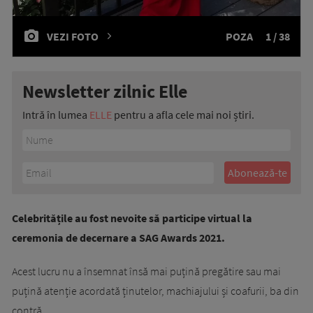
VEZI FOTO
POZA
1 / 38
Newsletter zilnic Elle
Intră în lumea
ELLE
pentru a afla cele mai noi știri.
Celebritățile au fost nevoite să participe virtual la
ceremonia de decernare a SAG Awards 2021.
Acest lucru nu a însemnat însă mai puțină pregătire sau mai
puțină atenție acordată ținutelor, machiajului și coafurii, ba din
contră.