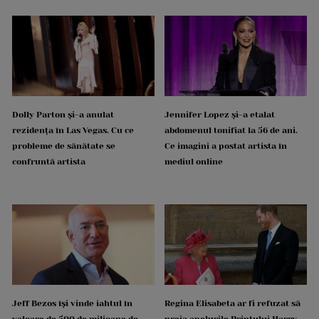
Dolly Parton și-a anulat
Jennifer Lopez și-a etalat
rezidența în Las Vegas. Cu ce
abdomenul tonifiat la 56 de ani.
probleme de sănătate se
Ce imagini a postat artista în
confruntă artista
mediul online
Jeff Bezos își vinde iahtul în
Regina Elisabeta ar fi refuzat să
valoare de 500 de milioane de
preia apelurile Prințului Harry