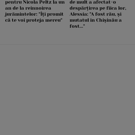
pentru Nicola Peltz la un
de mult a afectat-o
an de la reînnoirea
despărțirea pe fiica lor,
jurămintelor: "Îți promit
Alessia: "A fost rău, și
că te voi proteja mereu"
mutatul în Chișinău a
fost..."