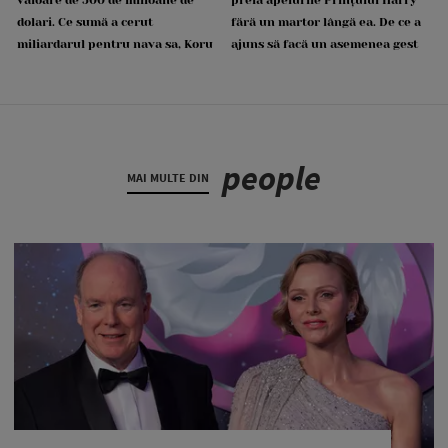
dolari. Ce sumă a cerut
fără un martor lângă ea. De ce a
miliardarul pentru nava sa, Koru
ajuns să facă un asemenea gest
people
MAI MULTE DIN