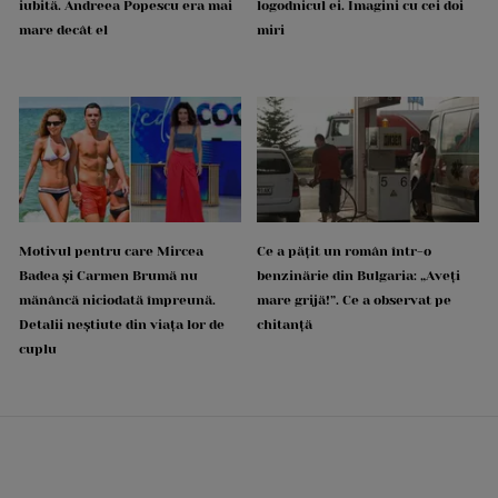
iubită. Andreea Popescu era mai
logodnicul ei. Imagini cu cei doi
mare decât el
miri
Motivul pentru care Mircea
Ce a pățit un român într-o
Badea și Carmen Brumă nu
benzinărie din Bulgaria: „Aveți
mănâncă niciodată împreună.
mare grijă!”. Ce a observat pe
Detalii neștiute din viața lor de
chitanță
cuplu