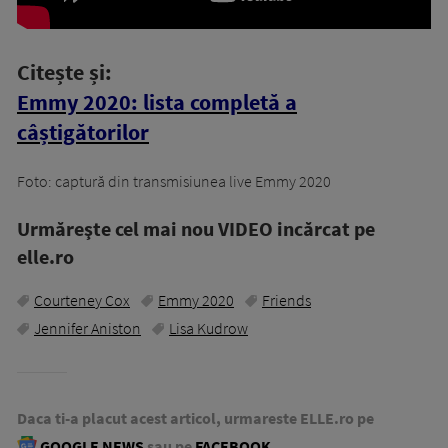
Citește și:
Emmy 2020: lista completă a
câștigătorilor
Foto: captură din transmisiunea live Emmy 2020
Urmăreşte cel mai nou VIDEO incărcat pe
elle.ro
Courteney Cox
Emmy 2020
Friends
Jennifer Aniston
Lisa Kudrow
Daca ti-a placut acest articol, urmareste ELLE.ro pe
GOOGLE NEWS
sau pe
FACEBOOK