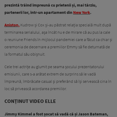
prezintă trăind împreună cu prietenii și, mai târziu,
partenerii lor, într-un apartament din
New York
.
Aniston,
Kudrow și Cox și-au păstrat relația specială mult după
terminarea serialului, așa încât nu e de mirare că au pus la cale
o reuniune Friends în mijlocul pandemiei care a făcut ca chiar și
ceremonia de decernare a premiilor Emmy să fie deturnată de
la formatul său obișnuit.
Cele trei actrițe au glumit pe seama șocului prezentatorului
emisiunii, care s-a arătat extrem de surprins să le vadă
împreună, îmbrăcate casual și preferând să își servească cina în
loc să privească acordarea premiilor.
CONȚINUT VIDEO ELLE
Jimmy Kimmel a fost șocat să vadă că și Jason Bateman,