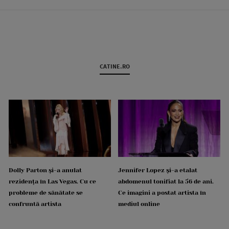
CATINE.RO
Dolly Parton și-a anulat
Jennifer Lopez și-a etalat
rezidența în Las Vegas. Cu ce
abdomenul tonifiat la 56 de ani.
probleme de sănătate se
Ce imagini a postat artista în
confruntă artista
mediul online