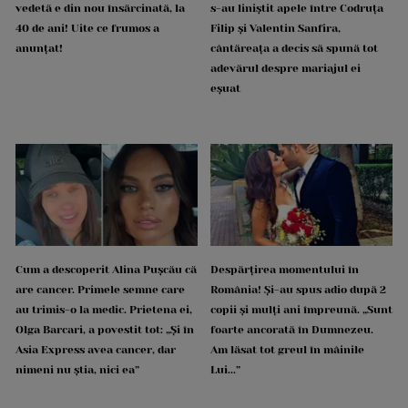
vedetă e din nou însărcinată, la
s-au liniștit apele între Codruța
40 de ani! Uite ce frumos a
Filip și Valentin Sanfira,
anunțat!
cântăreața a decis să spună tot
adevărul despre mariajul ei
eșuat
Cum a descoperit Alina Pușcău că
Despărțirea momentului în
are cancer. Primele semne care
România! Și-au spus adio după 2
au trimis-o la medic. Prietena ei,
copii și mulți ani împreună. „Sunt
Olga Barcari, a povestit tot: „Și în
foarte ancorată în Dumnezeu.
Asia Express avea cancer, dar
Am lăsat tot greul în mâinile
nimeni nu știa, nici ea”
Lui...”