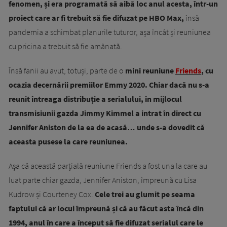
fenomen, și era programată să aibă loc anul acesta, într-un
proiect care ar fi trebuit să fie difuzat pe HBO Max,
însă
pandemia a schimbat planurile tuturor, așa încât și reuniunea
cu pricina a trebuit să fie amânată.
Însă fanii au avut, totuși, parte de o
mini reuniune
Friends
, cu
ocazia decernării premiilor Emmy 2020. Chiar dacă nu s-a
reunit întreaga distribuție a serialului, în mijlocul
transmisiunii gazda Jimmy Kimmel a intrat în direct cu
Jennifer Aniston de la ea de acasă… unde s-a dovedit că
aceasta pusese la care reuniunea.
Așa că această parțială reuniune Friends a fost una la care au
luat parte chiar gazda, Jennifer Aniston, împreună cu Lisa
Kudrow și Courteney Cox.
Cele trei au glumit pe seama
faptului că ar locui împreună și că au făcut asta încă din
1994, anul în care a început să fie difuzat serialul care le