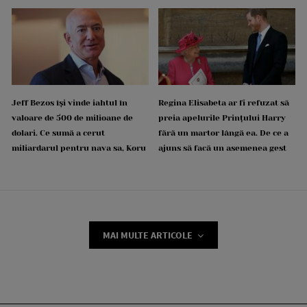
Jeff Bezos își vinde iahtul în
Regina Elisabeta ar fi refuzat să
valoare de 500 de milioane de
preia apelurile Prințului Harry
dolari. Ce sumă a cerut
fără un martor lângă ea. De ce a
miliardarul pentru nava sa, Koru
ajuns să facă un asemenea gest
MAI MULTE ARTICOLE