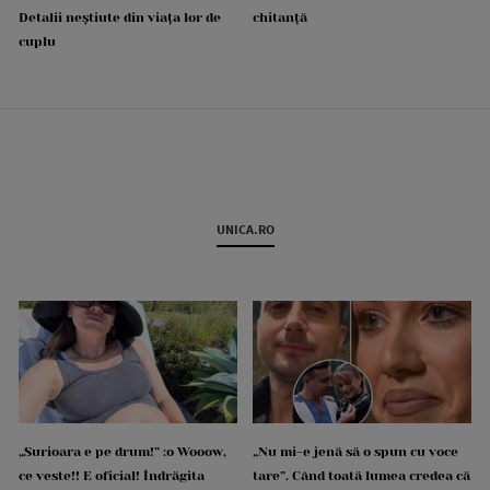
Detalii neștiute din viața lor de
chitanță
cuplu
UNICA.RO
„Surioara e pe drum!” :o Wooow,
„Nu mi-e jenă să o spun cu voce
ce veste!! E oficial! Îndrăgita
tare”. Când toată lumea credea că