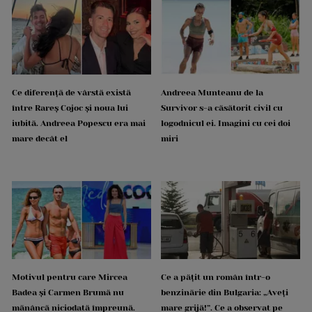
Ce diferență de vârstă există
Andreea Munteanu de la
între Rareș Cojoc și noua lui
Survivor s-a căsătorit civil cu
iubită. Andreea Popescu era mai
logodnicul ei. Imagini cu cei doi
mare decât el
miri
Motivul pentru care Mircea
Ce a pățit un român într-o
Badea și Carmen Brumă nu
benzinărie din Bulgaria: „Aveți
mănâncă niciodată împreună.
mare grijă!”. Ce a observat pe