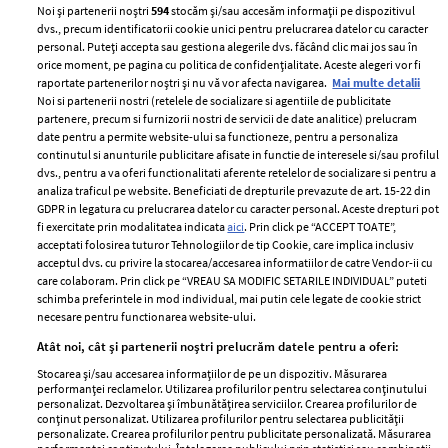
Noi și partenerii noștri
594
stocăm și/sau accesăm informații pe dispozitivul
dvs., precum identificatorii cookie unici pentru prelucrarea datelor cu caracter
personal. Puteți accepta sau gestiona alegerile dvs. făcând clic mai jos sau în
orice moment, pe pagina cu politica de confidențialitate. Aceste alegeri vor fi
raportate partenerilor noștri și nu vă vor afecta navigarea.
Mai multe detalii
Noi si partenerii nostri (retelele de socializare si agentiile de publicitate
partenere, precum si furnizorii nostri de servicii de date analitice) prelucram
ELLE Style Awards
Termeni si conditii
date pentru a permite website-ului sa functioneze, pentru a personaliza
2024
continutul si anunturile publicitare afisate in functie de interesele si/sau profilul
Politica de
dvs., pentru a va oferi functionalitati aferente retelelor de socializare si pentru a
Despre ELLE
confidențialitate
analiza traficul pe website. Beneficiati de drepturile prevazute de art. 15-22 din
Romania
GDPR in legatura cu prelucrarea datelor cu caracter personal. Aceste drepturi pot
Politica de cookies
fi exercitate prin modalitatea indicata
aici
. Prin click pe “ACCEPT TOATE”,
Contact
Publicitate
acceptati folosirea tuturor Tehnologiilor de tip Cookie, care implica inclusiv
acceptul dvs. cu privire la stocarea/accesarea informatiilor de catre Vendor-ii cu
Abonamente
care colaboram. Prin click pe “VREAU SA MODIFIC SETARILE INDIVIDUAL” puteti
schimba preferintele in mod individual, mai putin cele legate de cookie strict
necesare pentru functionarea website-ului.
Stiri
Libertatea pentru
Atât noi, cât și partenerii noștri prelucrăm datele pentru a oferi:
femei
GSP
Stocarea și/sau accesarea informațiilor de pe un dispozitiv. Măsurarea
Viva
performanței reclamelor. Utilizarea profilurilor pentru selectarea conținutului
Unica
personalizat. Dezvoltarea și îmbunătățirea serviciilor. Crearea profilurilor de
Avantaje
conținut personalizat. Utilizarea profilurilor pentru selectarea publicității
Baby
personalizate. Crearea profilurilor pentru publicitate personalizată. Măsurarea
Retete practice