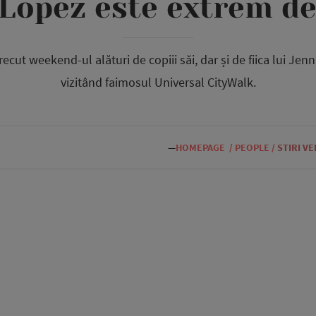
 Lopez este extrem de
recut weekend-ul alături de copiii săi, dar și de fiica lui Jenn
vizitând faimosul Universal CityWalk.
—
HOMEPAGE
/
PEOPLE
/
STIRI V