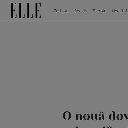
Fashion
Beauty
People
Health &
O nouă dov