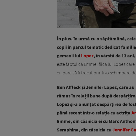
În plus, în urmă cu o săptămână, cele 
copii în parcul tematic dedicat famili
gemenii lui
Lopez
, în vârstă de 13 ani,
este faptul că Emme, fiica lui Lopez car
ei, pare să fi trecut printr-o schimbare 
Ben Affleck și Jennifer Lopez, care au
rămas în relații bune după despărțire,
Lopez și-a anunțat despărțirea de fost
până recent într-o relație cu actrița
A
Emme, din căsnicia ei cu Marc Anthony,
Seraphina, din căsnicia cu
Jennifer G