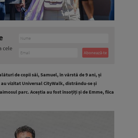
e
a cele
ături de copii săi, Samuel, în vârstă de 9 ani, și
i au vizitat Universal CityWalk, distr
â
ndu-se și
aimosul parc. Aceștia au fost însoțiți și de Emme, fiica