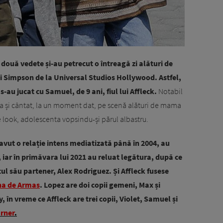
două vedete și-au petrecut o întreagă zi alături de
ei Simpson de la Universal Studios Hollywood. Astfel,
 s-au jucat cu Samuel, de 9 ani, fiul lui Affleck.
Notabil
e a și cântat, la un moment dat, pe scenă alături de mama
de look, adolescenta vopsindu-și părul albastru.
 avut o relație intens mediatizată până în 2004, au
 iar în primăvara lui 2021 au reluat legătura, după ce
ul său partener, Alex Rodriguez. Și Affleck fusese
na de Armas
. Lopez are doi copii gemeni, Max și
 în vreme ce Affleck are trei copii, Violet, Samuel și
arner
.