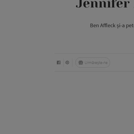
Jennifer
Ben Affleck și-a pet
Urmărește-ne