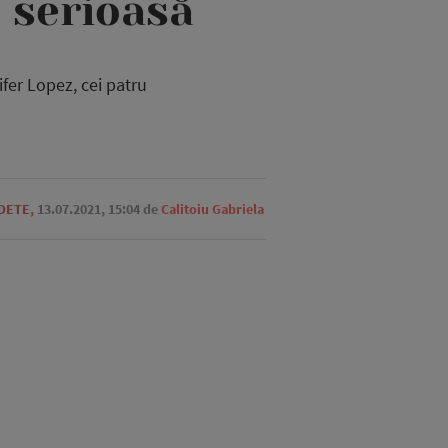
 serioasă
ifer Lopez, cei patru
EDETE
,
13.07.2021, 15:04
de
Calitoiu Gabriela