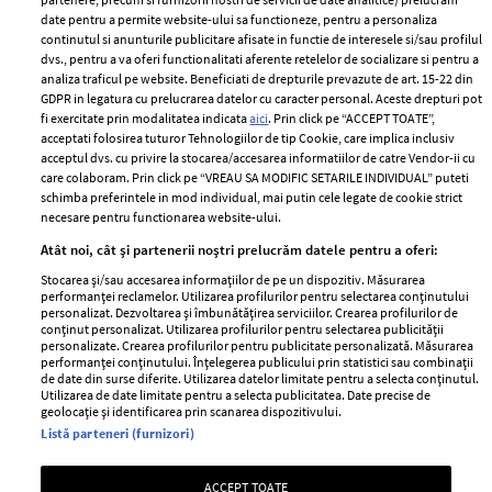
date pentru a permite website-ului sa functioneze, pentru a personaliza
continutul si anunturile publicitare afisate in functie de interesele si/sau profilul
dvs., pentru a va oferi functionalitati aferente retelelor de socializare si pentru a
analiza traficul pe website. Beneficiati de drepturile prevazute de art. 15-22 din
GDPR in legatura cu prelucrarea datelor cu caracter personal. Aceste drepturi pot
fi exercitate prin modalitatea indicata
aici
. Prin click pe “ACCEPT TOATE”,
acceptati folosirea tuturor Tehnologiilor de tip Cookie, care implica inclusiv
Unul dintre cele mai folosite
Un vecin instruit poate salva o
acceptul dvs. cu privire la stocarea/accesarea informatiilor de catre Vendor-ii cu
care colaboram. Prin click pe “VREAU SA MODIFIC SETARILE INDIVIDUAL” puteti
aeroporturi din Europa își
viață. Vezi despre ce e vorba
schimba preferintele in mod individual, mai putin cele legate de cookie strict
închide complet porțile timp
necesare pentru functionarea website-ului.
de trei luni. Milioane de
Atât noi, cât și partenerii noștri prelucrăm datele pentru a oferi:
pasageri, afectați
Stocarea și/sau accesarea informațiilor de pe un dispozitiv. Măsurarea
performanței reclamelor. Utilizarea profilurilor pentru selectarea conținutului
personalizat. Dezvoltarea și îmbunătățirea serviciilor. Crearea profilurilor de
conținut personalizat. Utilizarea profilurilor pentru selectarea publicității
personalizate. Crearea profilurilor pentru publicitate personalizată. Măsurarea
performanței conținutului. Înțelegerea publicului prin statistici sau combinații
de date din surse diferite. Utilizarea datelor limitate pentru a selecta conținutul.
Utilizarea de date limitate pentru a selecta publicitatea. Date precise de
geolocație și identificarea prin scanarea dispozitivului.
Listă parteneri (furnizori)
Intră în culisele noii colecții
Vara care te schimbă: cum
IKEA PS 2026
ACCEPT TOATE
transformi fiecare amintire