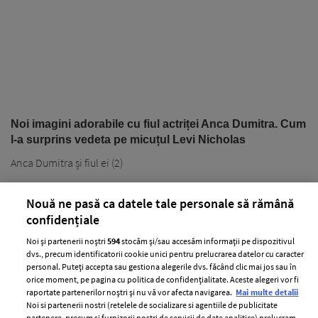
Noi imagini adorabile cu fiul actriței Anca Dumitra. Cum
l-a surprins vedeta pe micuțul Levi Nicholas
Anca Dumitra și fiul ei (2)
Nouă ne pasă ca datele tale personale să rămână
confidențiale
Noi și partenerii noștri
594
stocăm și/sau accesăm informații pe dispozitivul
dvs., precum identificatorii cookie unici pentru prelucrarea datelor cu caracter
personal. Puteți accepta sau gestiona alegerile dvs. făcând clic mai jos sau în
PARTENERI
orice moment, pe pagina cu politica de confidențialitate. Aceste alegeri vor fi
raportate partenerilor noștri și nu vă vor afecta navigarea.
Mai multe detalii
Noi si partenerii nostri (retelele de socializare si agentiile de publicitate
partenere, precum si furnizorii nostri de servicii de date analitice) prelucram