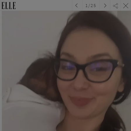
1
/
25