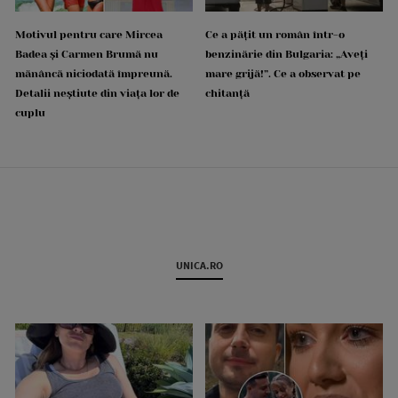
Motivul pentru care Mircea
Ce a pățit un român într-o
Badea și Carmen Brumă nu
benzinărie din Bulgaria: „Aveți
mănâncă niciodată împreună.
mare grijă!”. Ce a observat pe
Detalii neștiute din viața lor de
chitanță
cuplu
UNICA.RO