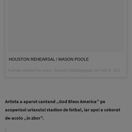
HOUSTON REHEARSAL / MASON POOLE
A photo posted by xoxo, Joanne (@ladygaga) on
Feb 5, 2017 at 5:36pm PST
Artista a aparut cantand „God Bless America” pe
acoperisul uriasului stadion de fotbal, iar apoi a coborat
de-acolo „in zbor”.