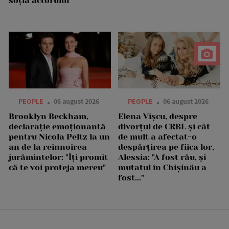
soția actorului
—
PEOPLE
06 august 2026
—
PEOPLE
06 august 2026
Brooklyn Beckham,
Elena Vîșcu, despre
declarație emoționantă
divorțul de CRBL și cât
pentru Nicola Peltz la un
de mult a afectat-o
an de la reînnoirea
despărțirea pe fiica lor,
jurămintelor: "Îți promit
Alessia: "A fost rău, și
că te voi proteja mereu"
mutatul în Chișinău a
fost..."