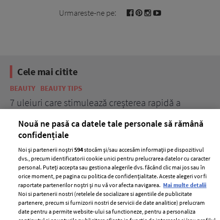
Urmareste-ne pe:
Cele mai citite
BEAUTY
BEAUTY TIPS
BE
țe
7 uleiuri care stimulează creșterea rapidă a
Ce
părului
de
Nouă ne pasă ca datele tale personale să rămână
confidențiale
Noi și partenerii noștri
594
stocăm și/sau accesăm informații pe dispozitivul
dvs., precum identificatorii cookie unici pentru prelucrarea datelor cu caracter
personal. Puteți accepta sau gestiona alegerile dvs. făcând clic mai jos sau în
orice moment, pe pagina cu politica de confidențialitate. Aceste alegeri vor fi
raportate partenerilor noștri și nu vă vor afecta navigarea.
Mai multe detalii
Noi si partenerii nostri (retelele de socializare si agentiile de publicitate
partenere, precum si furnizorii nostri de servicii de date analitice) prelucram
ELLE Style Awards
Termeni si conditii
date pentru a permite website-ului sa functioneze, pentru a personaliza