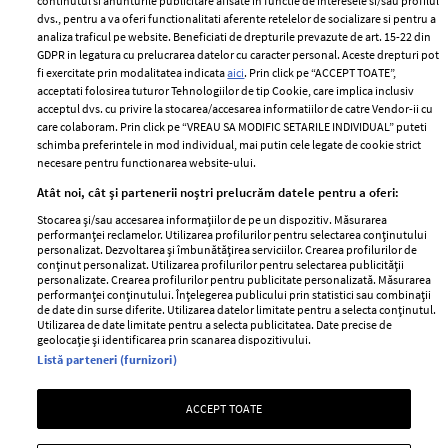
2024
continutul si anunturile publicitare afisate in functie de interesele si/sau profilul
Politica de
dvs., pentru a va oferi functionalitati aferente retelelor de socializare si pentru a
Despre ELLE
confidențialitate
analiza traficul pe website. Beneficiati de drepturile prevazute de art. 15-22 din
Romania
GDPR in legatura cu prelucrarea datelor cu caracter personal. Aceste drepturi pot
Politica de cookies
fi exercitate prin modalitatea indicata
aici
. Prin click pe “ACCEPT TOATE”,
Contact
Publicitate
acceptati folosirea tuturor Tehnologiilor de tip Cookie, care implica inclusiv
acceptul dvs. cu privire la stocarea/accesarea informatiilor de catre Vendor-ii cu
Abonamente
care colaboram. Prin click pe “VREAU SA MODIFIC SETARILE INDIVIDUAL” puteti
schimba preferintele in mod individual, mai putin cele legate de cookie strict
necesare pentru functionarea website-ului.
Stiri
Libertatea pentru
Atât noi, cât și partenerii noștri prelucrăm datele pentru a oferi:
femei
GSP
Stocarea și/sau accesarea informațiilor de pe un dispozitiv. Măsurarea
Viva
performanței reclamelor. Utilizarea profilurilor pentru selectarea conținutului
Unica
personalizat. Dezvoltarea și îmbunătățirea serviciilor. Crearea profilurilor de
Avantaje
conținut personalizat. Utilizarea profilurilor pentru selectarea publicității
Baby
personalizate. Crearea profilurilor pentru publicitate personalizată. Măsurarea
Retete practice
performanței conținutului. Înțelegerea publicului prin statistici sau combinații
Retete
de date din surse diferite. Utilizarea datelor limitate pentru a selecta conținutul.
Utilizarea de date limitate pentru a selecta publicitatea. Date precise de
geolocație și identificarea prin scanarea dispozitivului.
Pariază responsabil! Decizia ONJN nr. 821/25.09.2025.
Listă parteneri (furnizori)
Jocurile de noroc sunt interzise minorilor.
ACCEPT TOATE