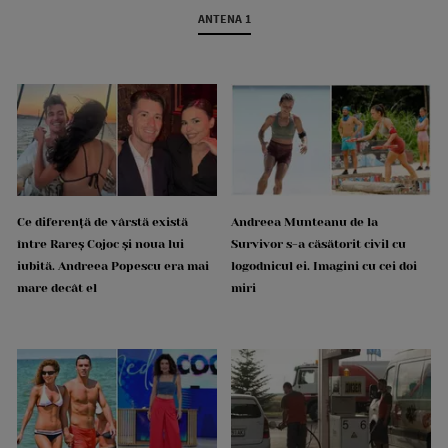
ANTENA 1
Ce diferență de vârstă există
Andreea Munteanu de la
între Rareș Cojoc și noua lui
Survivor s-a căsătorit civil cu
iubită. Andreea Popescu era mai
logodnicul ei. Imagini cu cei doi
mare decât el
miri