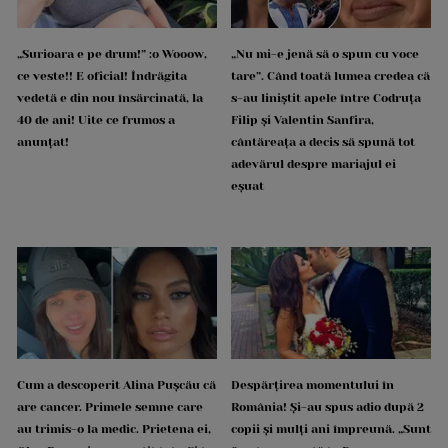
„Surioara e pe drum!” :o Wooow,
„Nu mi-e jenă să o spun cu voce
ce veste!! E oficial! Îndrăgita
tare”. Când toată lumea credea că
vedetă e din nou însărcinată, la
s-au liniștit apele între Codruța
40 de ani! Uite ce frumos a
Filip și Valentin Sanfira,
anunțat!
cântăreața a decis să spună tot
adevărul despre mariajul ei
eșuat
Cum a descoperit Alina Pușcău că
Despărțirea momentului în
are cancer. Primele semne care
România! Și-au spus adio după 2
au trimis-o la medic. Prietena ei,
copii și mulți ani împreună. „Sunt