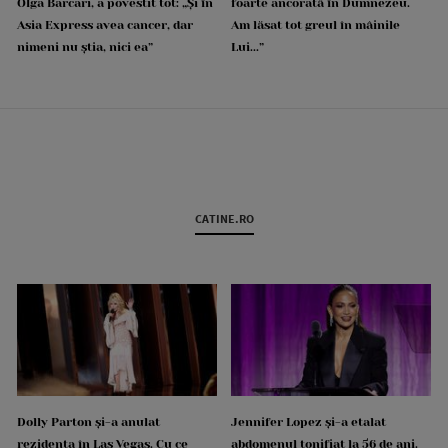
Olga Barcari, a povestit tot: „Și în
foarte ancorată în Dumnezeu.
Asia Express avea cancer, dar
Am lăsat tot greul în mâinile
nimeni nu știa, nici ea”
Lui...”
CATINE.RO
Dolly Parton și-a anulat
Jennifer Lopez și-a etalat
rezidența în Las Vegas. Cu ce
abdomenul tonifiat la 56 de ani.