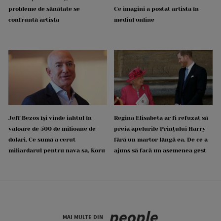
probleme de sănătate se
Ce imagini a postat artista în
confruntă artista
mediul online
Jeff Bezos își vinde iahtul în
Regina Elisabeta ar fi refuzat să
valoare de 500 de milioane de
preia apelurile Prințului Harry
dolari. Ce sumă a cerut
fără un martor lângă ea. De ce a
miliardarul pentru nava sa, Koru
ajuns să facă un asemenea gest
people
MAI MULTE DIN