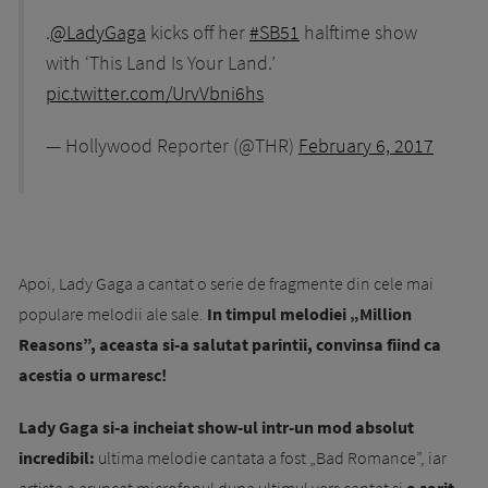
.
@LadyGaga
kicks off her
#SB51
halftime show
with ‘This Land Is Your Land.’
pic.twitter.com/UrvVbni6hs
— Hollywood Reporter (@THR)
February 6, 2017
Apoi, Lady Gaga a cantat o serie de fragmente din cele mai
populare melodii ale sale.
In timpul melodiei „Million
Reasons”, aceasta si-a salutat parintii, convinsa fiind ca
acestia o urmaresc!
Lady Gaga si-a incheiat show-ul intr-un mod absolut
incredibil:
ultima melodie cantata a fost „Bad Romance”, iar
artista a aruncat microfonul dupa ultimul vers cantat si
a sarit,