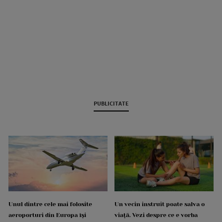
PUBLICITATE
Unul dintre cele mai folosite
Un vecin instruit poate salva o
aeroporturi din Europa își
viață. Vezi despre ce e vorba