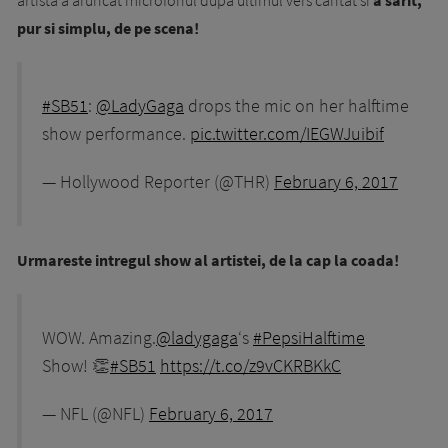
pur si simplu, de pe scena!
#SB51
:
@LadyGaga
drops the mic on her halftime
show performance.
pic.twitter.com/IEGWJuibif
— Hollywood Reporter (@THR)
February 6, 2017
Urmareste intregul show al artistei, de la cap la coada!
WOW. Amazing.
@ladygaga
‘s
#PepsiHalftime
Show! 👏
#SB51
https://t.co/z9vCKRBKkC
— NFL (@NFL)
February 6, 2017