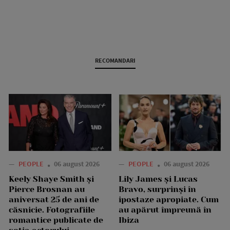
RECOMANDARI
—
PEOPLE
06 august 2026
—
PEOPLE
06 august 2026
Keely Shaye Smith și
Lily James și Lucas
Pierce Brosnan au
Bravo, surprinși în
aniversat 25 de ani de
ipostaze apropiate. Cum
căsnicie. Fotografiile
au apărut împreună în
romantice publicate de
Ibiza