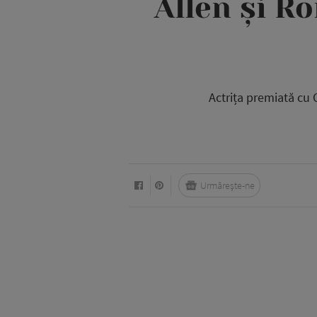
Allen și R
Actrița premiată cu 
Urmărește-ne