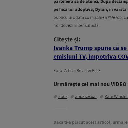
partenera sa de atunci. După declanșa
pe fiica lor adoptivă, Dylan, în vârst
publicului odată cu mișcarea
#MeToo
, c
noi dovezi în sensul ăsta.
Citește și:
Ivanka Trump spune că se v
emisiuni TV, împotriva CO
Foto: Arhiva Revistei ELLE
Urmăreşte cel mai nou VIDEO i
abuz
abuz sexual
Kate Winslet
Daca ti-a placut acest articol, urmare