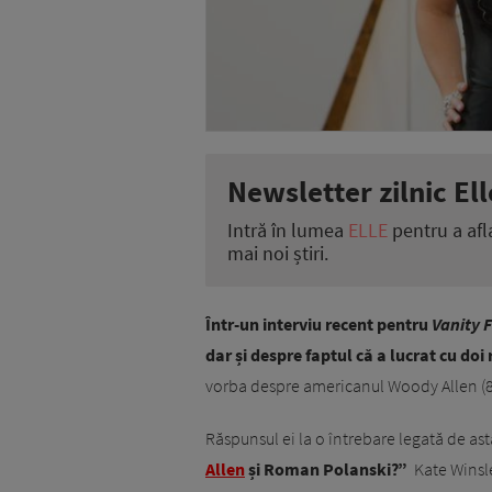
Newsletter zilnic Ell
Intră în lumea
ELLE
pentru a afl
mai noi știri.
Într-un interviu recent pentru
Vanity F
dar și despre faptul că a lucrat cu doi
vorba despre americanul Woody Allen (84
Răspunsul ei la o întrebare legată de asta
Allen
și Roman Polanski?”
Kate Winsle