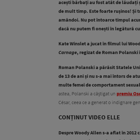
acești bărbați au fost atât de lăudați
de mult timp. Este foarte rușinos! Și
amândoi. Nu pot întoarce timpul acum
dacă nu putem fi onești în legătură cu
Kate Winslet a jucat în filmul lui Woo
Carnage
, regizat de Roman Polanski 
Roman Polanski a părăsit Statele Unit
de 13 de ani și nu s-a mai întors de atu
multe femei de comportament sexual n
astea, Polanski a câștigat un
premiu Os
César, ceea ce a generat o indignare gen
CONȚINUT VIDEO ELLE
Despre Woody Allen s-a aflat în 2012 că