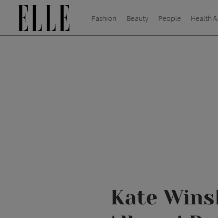
Fashion
Beauty
People
Health &
Kate Winsl