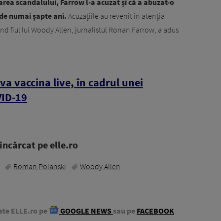
rea scandalului, Farrow l-a acuzat și că a abuzat-o
ă de numai șapte ani.
Acuzațiile au revenit în atenția
ând fiul lui Woody Allen, jurnalistul Ronan Farrow, a adus
a vaccina live, în cadrul unei
VID-19
ncărcat pe elle.ro
Roman Polanski
Woody Allen
ste ELLE.ro pe
GOOGLE NEWS
sau pe
FACEBOOK