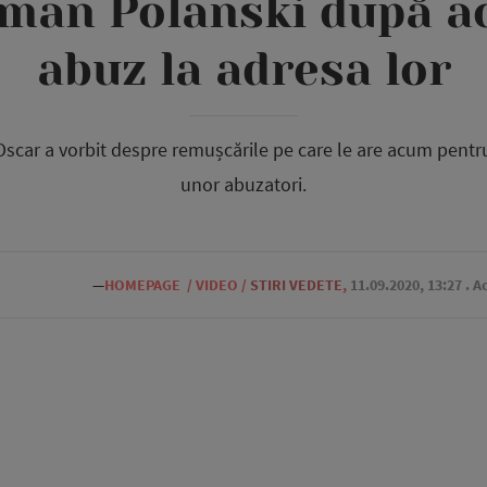
oman Polanski după ac
abuz la adresa lor
Oscar a vorbit despre remușcările pe care le are acum pentru 
unor abuzatori.
—
HOMEPAGE
/
VIDEO
/
STIRI VEDETE
,
11.09.2020, 13:27
. A