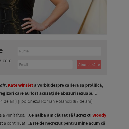
e
a cele
air
,
Kate Winslet
a vorbit despre cariera sa prolifică,
 regizori care au fost acuzați de abuzuri sexuale.
E
 de ani) și polonezul Roman Polanski (87 de ani).
 a venit frust:
„Ce naiba am căutat să lucrez cu
Woody
t a continuat:
„Este de necrezut pentru mine acum că