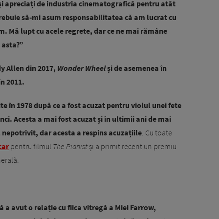
 și apreciați de industria cinematografică pentru atât
 trebuie să-mi asum responsabilitatea că am lucrat cu
. Mă lupt cu acele regrete, dar ce ne mai rămâne
 asta?”
dy Allen din 2017,
Wonder Wheel
și de asemenea în
în 2011.
e în 1978 după ce a fost acuzat pentru violul unei fete
nci. Acesta a mai fost acuzat și în ultimii ani de mai
epotrivit, dar acesta a respins acuzațiile
. Cu toate
car
pentru filmul
The Pianist
și a primit recent un premiu
erală.
 a avut o relație cu fiica vitregă a Miei Farrow,