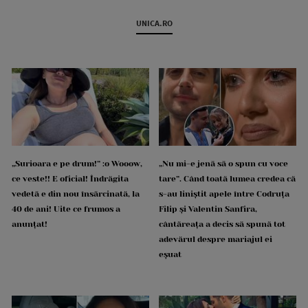
UNICA.RO
„Surioara e pe drum!” :o Wooow,
„Nu mi-e jenă să o spun cu voce
ce veste!! E oficial! Îndrăgita
tare”. Când toată lumea credea că
vedetă e din nou însărcinată, la
s-au liniștit apele între Codruța
40 de ani! Uite ce frumos a
Filip și Valentin Sanfira,
anunțat!
cântăreața a decis să spună tot
adevărul despre mariajul ei
eșuat