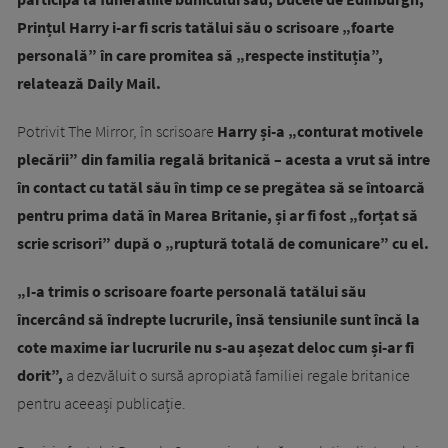
Prințul Harry i-ar fi scris tatălui său o scrisoare „foarte
personală” în care promitea să „respecte instituția”,
relatează Daily Mail.
Potrivit The Mirror, în scrisoare
Harry și-a „conturat motivele
plecării” din familia regală britanică – acesta a vrut să intre
în contact cu tatăl său în timp ce se pregătea să se întoarcă
pentru prima dată în Marea Britanie, și ar fi fost „forțat să
scrie scrisori” după o „ruptură totală de comunicare” cu el.
„I-a trimis o scrisoare foarte personală tatălui său
încercând să îndrepte lucrurile, însă tensiunile sunt încă la
cote maxime iar lucrurile nu s-au așezat deloc cum și-ar fi
dorit”,
a dezvăluit o sursă apropiată familiei regale britanice
pentru aceeași publicație.