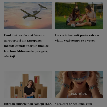
Unul dintre cele mai folosite
Un vecin instruit poate salva o
aeroporturi din Europa își
viață. Vezi despre ce e vorba
închide complet porțile timp de
trei luni. Milioane de pasageri,
afectați
Intră în culisele noii colecții IKEA
Vara care te schimbă: cum