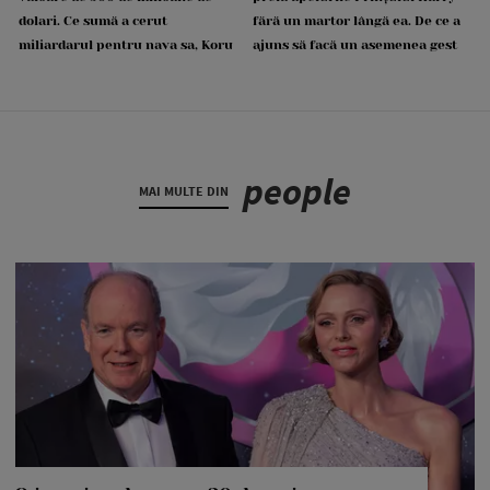
dolari. Ce sumă a cerut
fără un martor lângă ea. De ce a
miliardarul pentru nava sa, Koru
ajuns să facă un asemenea gest
people
MAI MULTE DIN