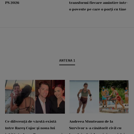
PS 2026
transformi fiecare amintire într-
o poveste pe care o porți cu tine
ANTENA 1
Ce diferență de vârstă există
Andreea Munteanu de la
între Rareș Cojoc și noua lui
Survivor s-a căsătorit civil cu