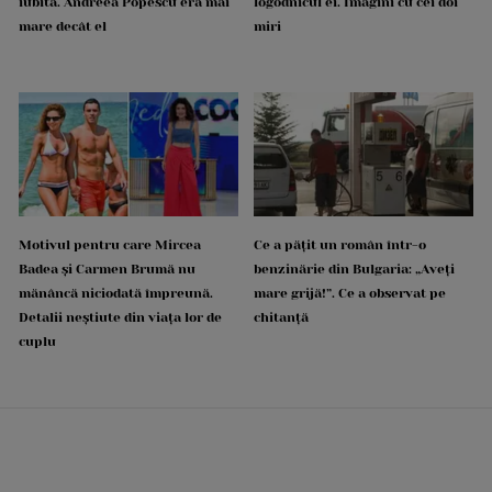
iubită. Andreea Popescu era mai
logodnicul ei. Imagini cu cei doi
mare decât el
miri
Motivul pentru care Mircea
Ce a pățit un român într-o
Badea și Carmen Brumă nu
benzinărie din Bulgaria: „Aveți
mănâncă niciodată împreună.
mare grijă!”. Ce a observat pe
Detalii neștiute din viața lor de
chitanță
cuplu