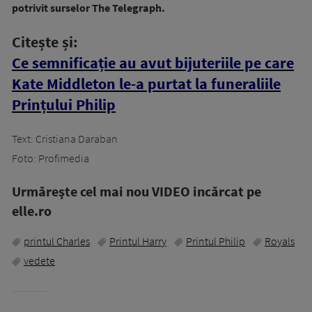
potrivit surselor The Telegraph.
Citește și:
Ce semnificație au avut bijuteriile pe care
Kate Middleton le-a purtat la funeraliile
Prințului Philip
Text: Cristiana Daraban
Foto: Profimedia
Urmăreşte cel mai nou VIDEO incărcat pe
elle.ro
printul Charles
Printul Harry
Printul Philip
Royals
vedete