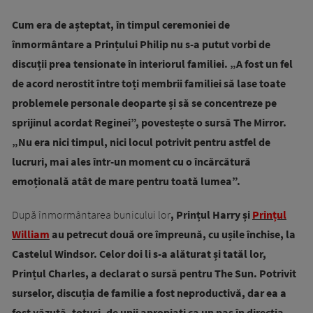
Cum era de așteptat, în timpul ceremoniei de
înmormântare a Prințului Philip nu s-a putut vorbi de
discuții prea tensionate în interiorul familiei. „A fost un fel
de acord nerostit între toți membrii familiei să lase toate
problemele personale deoparte și să se concentreze pe
sprijinul acordat Reginei”, povestește o sursă The Mirror.
„Nu era nici timpul, nici locul potrivit pentru astfel de
lucruri, mai ales într-un moment cu o încărcătură
emoțională atât de mare pentru toată lumea”.
După înmormântarea bunicului lor
, Prințul Harry și
Prințul
William
au petrecut două ore împreună, cu ușile închise, la
Castelul Windsor. Celor doi li s-a alăturat și tatăl lor,
Prințul Charles, a declarat o sursă pentru The Sun. Potrivit
surselor, discuția de familie a fost neproductivă, dar ea a
fost văzută, totuși, de unii apropiați ca un pas în direcția