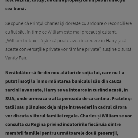
cea bună.
Se spune că Prințul Charles își dorește cu ardoare o reconciliere
cu fiul său, în timp ce William este mai precaut și ezitant.
„William trebuie să știe că poate avea încredere în Harry și că
aceste conversațiile private vor rămâne private”, susține o sursă
Vanity Fair.
Nerăbdător să fie din nou alături de soția lui, care nu l-a
putut însoți la înmormântarea bunicului său din cauza
sarcinii avansate, Harry se va întoarce în curând acasă, în
SUA, unde urmează o altă perioadă de carantină. Fratele și
tatăl său plănuiesc deja niște întrevederi în cadrul cărora
vor discuta viitorul familiei regale. Charles și William se vor
consulta cu Regina privind îndatoririle fiecăruia dintre
membrii familiei pentru următoarele două generații,