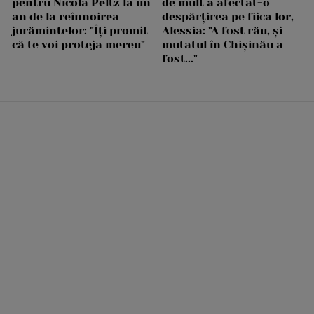
pentru Nicola Peltz la un
de mult a afectat-o
an de la reînnoirea
despărțirea pe fiica lor,
jurămintelor: "Îți promit
Alessia: "A fost rău, și
că te voi proteja mereu"
mutatul în Chișinău a
fost..."