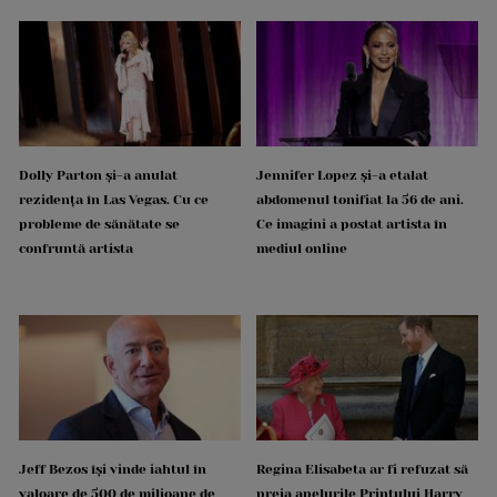
Dolly Parton și-a anulat
Jennifer Lopez și-a etalat
rezidența în Las Vegas. Cu ce
abdomenul tonifiat la 56 de ani.
probleme de sănătate se
Ce imagini a postat artista în
confruntă artista
mediul online
Jeff Bezos își vinde iahtul în
Regina Elisabeta ar fi refuzat să
valoare de 500 de milioane de
preia apelurile Prințului Harry