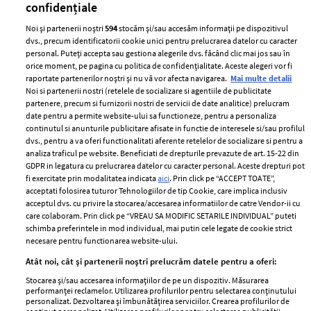
confidențiale
Noi și partenerii noștri
594
stocăm și/sau accesăm informații pe dispozitivul
dvs., precum identificatorii cookie unici pentru prelucrarea datelor cu caracter
personal. Puteți accepta sau gestiona alegerile dvs. făcând clic mai jos sau în
orice moment, pe pagina cu politica de confidențialitate. Aceste alegeri vor fi
raportate partenerilor noștri și nu vă vor afecta navigarea.
Mai multe detalii
Noi si partenerii nostri (retelele de socializare si agentiile de publicitate
partenere, precum si furnizorii nostri de servicii de date analitice) prelucram
ELLE Style Awards
Termeni si conditii
date pentru a permite website-ului sa functioneze, pentru a personaliza
2024
continutul si anunturile publicitare afisate in functie de interesele si/sau profilul
Politica de
dvs., pentru a va oferi functionalitati aferente retelelor de socializare si pentru a
Despre ELLE
confidențialitate
analiza traficul pe website. Beneficiati de drepturile prevazute de art. 15-22 din
Romania
GDPR in legatura cu prelucrarea datelor cu caracter personal. Aceste drepturi pot
Politica de cookies
fi exercitate prin modalitatea indicata
aici
. Prin click pe “ACCEPT TOATE”,
Contact
Publicitate
acceptati folosirea tuturor Tehnologiilor de tip Cookie, care implica inclusiv
acceptul dvs. cu privire la stocarea/accesarea informatiilor de catre Vendor-ii cu
Abonamente
care colaboram. Prin click pe “VREAU SA MODIFIC SETARILE INDIVIDUAL” puteti
schimba preferintele in mod individual, mai putin cele legate de cookie strict
necesare pentru functionarea website-ului.
Stiri
Libertatea pentru
Atât noi, cât și partenerii noștri prelucrăm datele pentru a oferi:
femei
GSP
Stocarea și/sau accesarea informațiilor de pe un dispozitiv. Măsurarea
Viva
performanței reclamelor. Utilizarea profilurilor pentru selectarea conținutului
Unica
personalizat. Dezvoltarea și îmbunătățirea serviciilor. Crearea profilurilor de
Avantaje