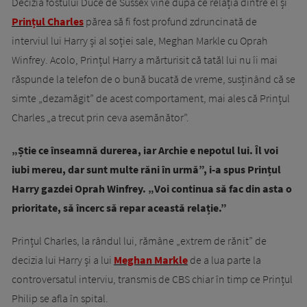
Decizia fostului Duce de Sussex vine după ce relația dintre el și
Prințul Charles
părea să fi fost profund zdruncinată de
interviul lui Harry și al soției sale, Meghan Markle cu Oprah
Winfrey. Acolo, Prințul Harry a mărturisit că tatăl lui nu îi mai
răspunde la telefon de o bună bucată de vreme, susținând că se
simte „dezamăgit” de acest comportament, mai ales că Prințul
Charles „a trecut prin ceva asemănător”.
„Știe ce înseamnă durerea, iar Archie e nepotul lui. Îl voi
iubi mereu, dar sunt multe răni în urmă”, i-a spus Prințul
Harry gazdei Oprah Winfrey. „Voi continua să fac din asta o
prioritate, să încerc să repar această relație.”
Prințul Charles, la rândul lui, rămâne „extrem de rănit” de
decizia lui Harry și a lui
Meghan Markle
de a lua parte la
controversatul interviu, transmis de CBS chiar în timp ce Prințul
Philip se afla în spital.