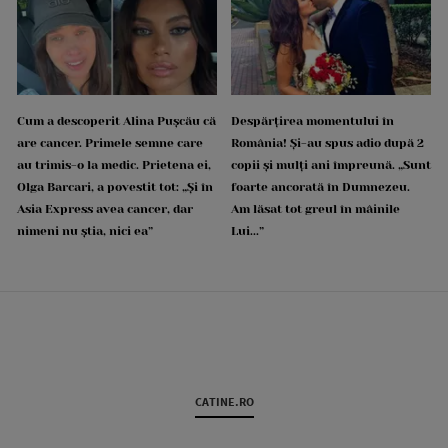
Cum a descoperit Alina Pușcău că
Despărțirea momentului în
are cancer. Primele semne care
România! Și-au spus adio după 2
au trimis-o la medic. Prietena ei,
copii și mulți ani împreună. „Sunt
Olga Barcari, a povestit tot: „Și în
foarte ancorată în Dumnezeu.
Asia Express avea cancer, dar
Am lăsat tot greul în mâinile
nimeni nu știa, nici ea”
Lui...”
CATINE.RO