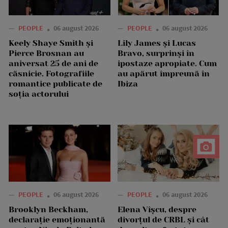
—
PEOPLE
06 august 2026
—
PEOPLE
06 august 2026
Keely Shaye Smith și
Lily James și Lucas
Pierce Brosnan au
Bravo, surprinși în
aniversat 25 de ani de
ipostaze apropiate. Cum
căsnicie. Fotografiile
au apărut împreună în
romantice publicate de
Ibiza
soția actorului
—
PEOPLE
06 august 2026
—
PEOPLE
06 august 2026
Brooklyn Beckham,
Elena Vîșcu, despre
declarație emoționantă
divorțul de CRBL și cât