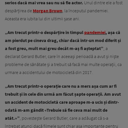
serios dacă mai vrea sau nu să fie actor.
Unul dintre ele a fost
despărțirea de
Morgan Brown
, la începutul pandemiei.
Aceasta era iubita lui din ultimii șase ani.
„Am trecut printr-o despărțire în timpul
pandemiei
,
așa că
am pierdut pe cineva drag, chiar dacă într-un mod diferit și
a fost greu, mult mai greu decât m-aș fi așteptat”
, a
declarat Gerard Butler, care în aceeași perioadă a avut și niște
probleme de sănătate și a trebuit să facă mai multe operații, ca
urmare a accidentului de motocicletă din 2017.
„Am trecut printr-o operație care nu a mers așa cum ar fi
trebuit și în cele din urmă am făcut șapte operații. Am avut
un accident de motocicletă care aproape m-a ucis și dintr-
odată m-am gândit «Trebuie să fie ceva mai mult de
atât.»”
, povestește Gerard Butler, care a adăugat că s-a
întrebat atunci dacă filmele sunt chiar așa importante pentru