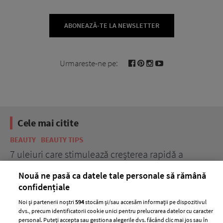
ABONEAZĂ-TE LA NEWSLETTER
Urmareste-ne pe:
Cele mai citite
BEAUTY
BEAUTY TIPS
BE
țe
7 uleiuri care stimulează creșterea rapidă a
Ce
părului
de
Nouă ne pasă ca datele tale personale să rămână
confidențiale
Noi și partenerii noștri
594
stocăm și/sau accesăm informații pe dispozitivul
dvs., precum identificatorii cookie unici pentru prelucrarea datelor cu caracter
personal. Puteți accepta sau gestiona alegerile dvs. făcând clic mai jos sau în