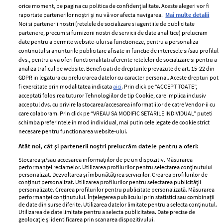
orice moment, pe pagina cu politica de confidențialitate. Aceste alegeri vor fi
raportate partenerilor noștri și nu vă vor afecta navigarea.
Mai multe detalii
Noi si partenerii nostri (retelele de socializare si agentiile de publicitate
partenere, precum si furnizorii nostri de servicii de date analitice) prelucram
ELLE Style Awards
Termeni si conditii
date pentru a permite website-ului sa functioneze, pentru a personaliza
2024
continutul si anunturile publicitare afisate in functie de interesele si/sau profilul
Politica de
dvs., pentru a va oferi functionalitati aferente retelelor de socializare si pentru a
Despre ELLE
confidențialitate
analiza traficul pe website. Beneficiati de drepturile prevazute de art. 15-22 din
Romania
GDPR in legatura cu prelucrarea datelor cu caracter personal. Aceste drepturi pot
Politica de cookies
fi exercitate prin modalitatea indicata
aici
. Prin click pe “ACCEPT TOATE”,
Contact
Publicitate
acceptati folosirea tuturor Tehnologiilor de tip Cookie, care implica inclusiv
acceptul dvs. cu privire la stocarea/accesarea informatiilor de catre Vendor-ii cu
Abonamente
care colaboram. Prin click pe “VREAU SA MODIFIC SETARILE INDIVIDUAL” puteti
schimba preferintele in mod individual, mai putin cele legate de cookie strict
necesare pentru functionarea website-ului.
Stiri
Libertatea pentru
Atât noi, cât și partenerii noștri prelucrăm datele pentru a oferi:
femei
GSP
Stocarea și/sau accesarea informațiilor de pe un dispozitiv. Măsurarea
Viva
performanței reclamelor. Utilizarea profilurilor pentru selectarea conținutului
Unica
personalizat. Dezvoltarea și îmbunătățirea serviciilor. Crearea profilurilor de
Avantaje
conținut personalizat. Utilizarea profilurilor pentru selectarea publicității
Baby
personalizate. Crearea profilurilor pentru publicitate personalizată. Măsurarea
Retete practice
performanței conținutului. Înțelegerea publicului prin statistici sau combinații
Retete
de date din surse diferite. Utilizarea datelor limitate pentru a selecta conținutul.
Utilizarea de date limitate pentru a selecta publicitatea. Date precise de
geolocație și identificarea prin scanarea dispozitivului.