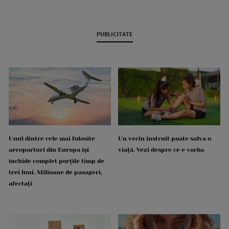
PUBLICITATE
Unul dintre cele mai folosite
Un vecin instruit poate salva o
aeroporturi din Europa își
viață. Vezi despre ce e vorba
închide complet porțile timp de
trei luni. Milioane de pasageri,
afectați