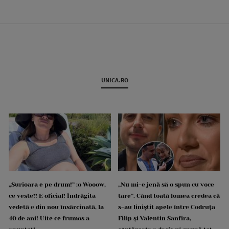
UNICA.RO
„Surioara e pe drum!” :o Wooow,
„Nu mi-e jenă să o spun cu voce
ce veste!! E oficial! Îndrăgita
tare”. Când toată lumea credea că
vedetă e din nou însărcinată, la
s-au liniștit apele între Codruța
40 de ani! Uite ce frumos a
Filip și Valentin Sanfira,