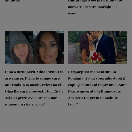
anunțat!
cântăreața a decis să spună tot
adevărul despre mariajul ei
eșuat
Cum a descoperit Alina Pușcău că
Despărțirea momentului în
are cancer. Primele semne care
România! Și-au spus adio după 2
au trimis-o la medic. Prietena ei,
copii și mulți ani împreună. „Sunt
Olga Barcari, a povestit tot: „Și în
foarte ancorată în Dumnezeu.
Asia Express avea cancer, dar
Am lăsat tot greul în mâinile
nimeni nu știa, nici ea”
Lui...”