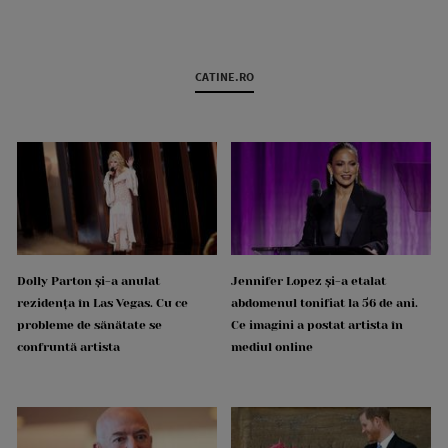
CATINE.RO
Dolly Parton și-a anulat
Jennifer Lopez și-a etalat
rezidența în Las Vegas. Cu ce
abdomenul tonifiat la 56 de ani.
probleme de sănătate se
Ce imagini a postat artista în
confruntă artista
mediul online