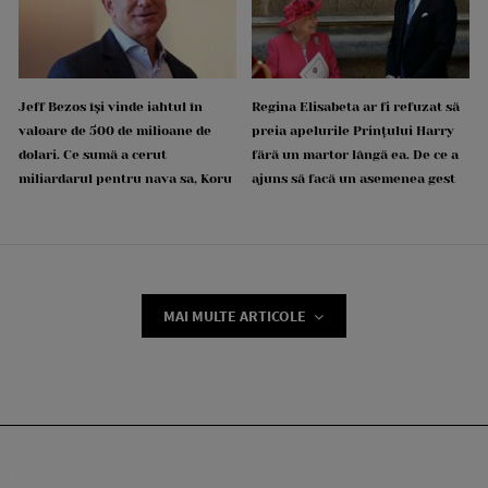
Jeff Bezos își vinde iahtul în
Regina Elisabeta ar fi refuzat să
valoare de 500 de milioane de
preia apelurile Prințului Harry
dolari. Ce sumă a cerut
fără un martor lângă ea. De ce a
miliardarul pentru nava sa, Koru
ajuns să facă un asemenea gest
MAI MULTE ARTICOLE