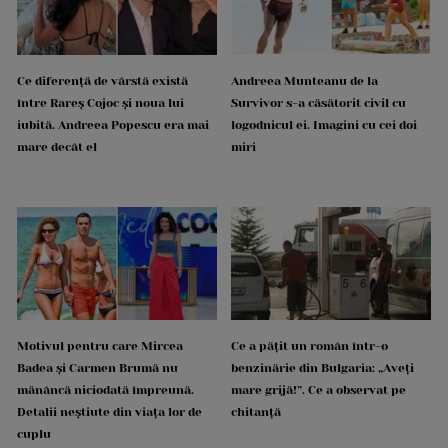
Ce diferență de vârstă există
Andreea Munteanu de la
între Rareș Cojoc și noua lui
Survivor s-a căsătorit civil cu
iubită. Andreea Popescu era mai
logodnicul ei. Imagini cu cei doi
mare decât el
miri
Motivul pentru care Mircea
Ce a pățit un român într-o
Badea și Carmen Brumă nu
benzinărie din Bulgaria: „Aveți
mănâncă niciodată împreună.
mare grijă!”. Ce a observat pe
Detalii neștiute din viața lor de
chitanță
cuplu