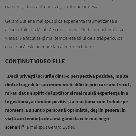
oameni și dacă ar trebui să-și continue profesia.
Gerard Butler a mai spus și că experiența traumatizantă a
accidentului l-a făcut să-și dea seama cât de importantă este
viața și l-a făcut să-și mai tempereze stilul de a trăi periculos,
chiar dacă este un mare fan al motocicletelor.
CONȚINUT VIDEO ELLE
„Dacă privești lucrurile dintr-o perspectivă pozitivă, multe
dintre tragediile sau momentele dificile prin care am trecut,
mi-au dat un spirit de luptător și mai multă experiență în a
le gestiona, a rămâne pozitiv și a reacționa cum trebuie pe
moment. Eu sunt o persoană optimistă, deși în general în
viață am tendința de a mă gândi la cele mai negre
scenarii”
, a mai spus Gerard Butler.