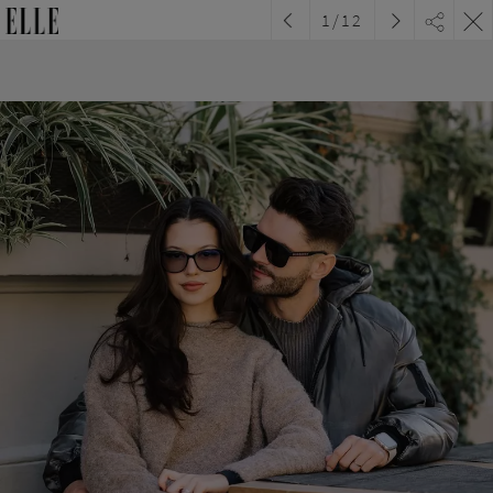
1
/
12