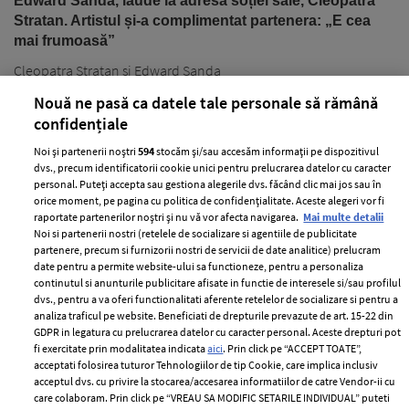
Edward Sanda, laude la adresa soției sale, Cleopatra
Stratan. Artistul și-a complimentat partenera: „E cea
mai frumoasă”
Cleopatra Stratan și Edward Sanda
Nouă ne pasă ca datele tale personale să rămână
confidențiale
Noi și partenerii noștri
594
stocăm și/sau accesăm informații pe dispozitivul
dvs., precum identificatorii cookie unici pentru prelucrarea datelor cu caracter
personal. Puteți accepta sau gestiona alegerile dvs. făcând clic mai jos sau în
orice moment, pe pagina cu politica de confidențialitate. Aceste alegeri vor fi
raportate partenerilor noștri și nu vă vor afecta navigarea.
Mai multe detalii
PARTENERI
Noi si partenerii nostri (retelele de socializare si agentiile de publicitate
partenere, precum si furnizorii nostri de servicii de date analitice) prelucram
date pentru a permite website-ului sa functioneze, pentru a personaliza
continutul si anunturile publicitare afisate in functie de interesele si/sau profilul
dvs., pentru a va oferi functionalitati aferente retelelor de socializare si pentru a
analiza traficul pe website. Beneficiati de drepturile prevazute de art. 15-22 din
GDPR in legatura cu prelucrarea datelor cu caracter personal. Aceste drepturi pot
fi exercitate prin modalitatea indicata
aici
. Prin click pe “ACCEPT TOATE”,
acceptati folosirea tuturor Tehnologiilor de tip Cookie, care implica inclusiv
acceptul dvs. cu privire la stocarea/accesarea informatiilor de catre Vendor-ii cu
care colaboram. Prin click pe “VREAU SA MODIFIC SETARILE INDIVIDUAL” puteti
Unul dintre cele mai folosite
Un vecin instruit poate salva o