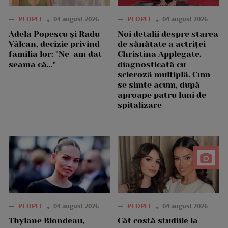
—
PEOPLE
04 august 2026
—
PEOPLE
04 august 2026
Adela Popescu și Radu
Noi detalii despre starea
Vâlcan, decizie privind
de sănătate a actriței
familia lor: "Ne-am dat
Christina Applegate,
seama că..."
diagnosticată cu
scleroză multiplă. Cum
se simte acum, după
aproape patru luni de
spitalizare
—
PEOPLE
04 august 2026
—
PEOPLE
04 august 2026
Thylane Blondeau,
Cât costă studiile la