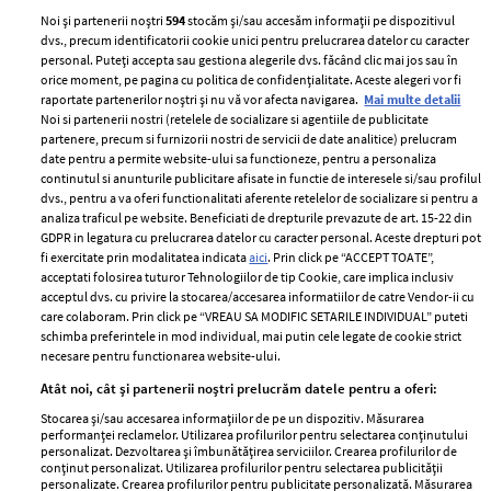
Noi și partenerii noștri
594
stocăm și/sau accesăm informații pe dispozitivul
dvs., precum identificatorii cookie unici pentru prelucrarea datelor cu caracter
personal. Puteți accepta sau gestiona alegerile dvs. făcând clic mai jos sau în
orice moment, pe pagina cu politica de confidențialitate. Aceste alegeri vor fi
raportate partenerilor noștri și nu vă vor afecta navigarea.
Mai multe detalii
Noi si partenerii nostri (retelele de socializare si agentiile de publicitate
partenere, precum si furnizorii nostri de servicii de date analitice) prelucram
ELLE Style Awards
Termeni si conditii
date pentru a permite website-ului sa functioneze, pentru a personaliza
2024
continutul si anunturile publicitare afisate in functie de interesele si/sau profilul
Politica de
dvs., pentru a va oferi functionalitati aferente retelelor de socializare si pentru a
Despre ELLE
confidențialitate
analiza traficul pe website. Beneficiati de drepturile prevazute de art. 15-22 din
Romania
GDPR in legatura cu prelucrarea datelor cu caracter personal. Aceste drepturi pot
Politica de cookies
fi exercitate prin modalitatea indicata
aici
. Prin click pe “ACCEPT TOATE”,
Contact
Publicitate
acceptati folosirea tuturor Tehnologiilor de tip Cookie, care implica inclusiv
acceptul dvs. cu privire la stocarea/accesarea informatiilor de catre Vendor-ii cu
Abonamente
care colaboram. Prin click pe “VREAU SA MODIFIC SETARILE INDIVIDUAL” puteti
schimba preferintele in mod individual, mai putin cele legate de cookie strict
necesare pentru functionarea website-ului.
Stiri
Libertatea pentru
Atât noi, cât și partenerii noștri prelucrăm datele pentru a oferi:
femei
GSP
Stocarea și/sau accesarea informațiilor de pe un dispozitiv. Măsurarea
Viva
performanței reclamelor. Utilizarea profilurilor pentru selectarea conținutului
Unica
personalizat. Dezvoltarea și îmbunătățirea serviciilor. Crearea profilurilor de
Avantaje
conținut personalizat. Utilizarea profilurilor pentru selectarea publicității
Baby
personalizate. Crearea profilurilor pentru publicitate personalizată. Măsurarea