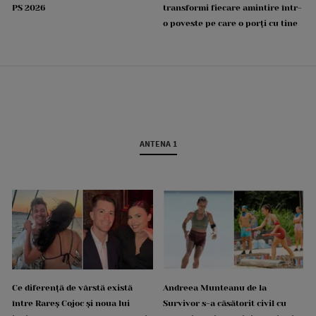
PS 2026
transformi fiecare amintire într-
o poveste pe care o porți cu tine
ANTENA 1
Ce diferență de vârstă există
Andreea Munteanu de la
între Rareș Cojoc și noua lui
Survivor s-a căsătorit civil cu