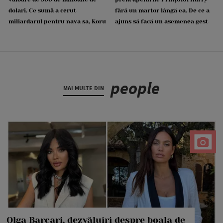
dolari. Ce sumă a cerut
fără un martor lângă ea. De ce a
miliardarul pentru nava sa, Koru
ajuns să facă un asemenea gest
people
MAI MULTE DIN
Olga Barcari, dezvăluiri despre boala de