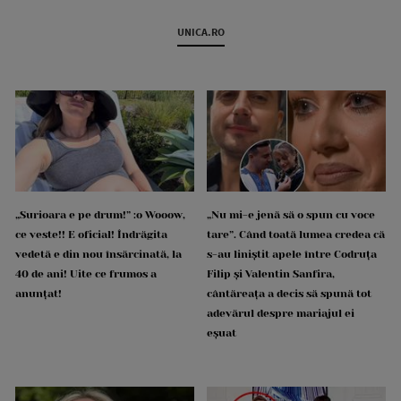
UNICA.RO
„Surioara e pe drum!” :o Wooow,
„Nu mi-e jenă să o spun cu voce
ce veste!! E oficial! Îndrăgita
tare”. Când toată lumea credea că
vedetă e din nou însărcinată, la
s-au liniștit apele între Codruța
40 de ani! Uite ce frumos a
Filip și Valentin Sanfira,
anunțat!
cântăreața a decis să spună tot
adevărul despre mariajul ei
eșuat