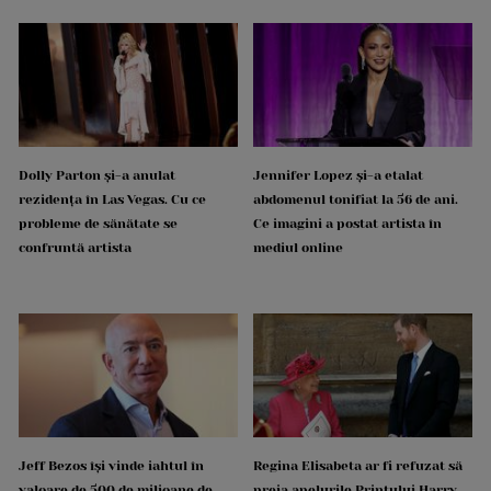
Dolly Parton și-a anulat
Jennifer Lopez și-a etalat
rezidența în Las Vegas. Cu ce
abdomenul tonifiat la 56 de ani.
probleme de sănătate se
Ce imagini a postat artista în
confruntă artista
mediul online
Jeff Bezos își vinde iahtul în
Regina Elisabeta ar fi refuzat să
valoare de 500 de milioane de
preia apelurile Prințului Harry