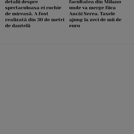
detalii despre
facultatea din Milano
spectaculoasa ei rochie
unde va merge fiica
de mireasă. A fost
Ancăi Serea. Taxele
realizată din 30 de metri
ajung la zeci de mii de
de dantelă
euro