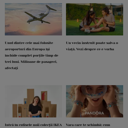
Unul dintre cele mai folosite
Un vecin instruit poate salva o
aeroporturi din Europa își
viață. Vezi despre ce e vorba
închide complet porțile timp de
trei luni. Milioane de pasageri,
afectați
Intră în culisele noii colecții IKEA
Vara care te schimbă: cum