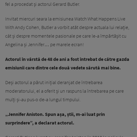
fel a procedat și actorul Gerard Butler.
Invitat miercuri seara la emisiunea Watch What Happens Live
With Andy Cohen, Butler a vorbit atăt despre actuala lui relație,
cât și despre momentele pasionale pe care le-a împărtășit cu
Angelina și Jennifer… pe marele ecran!
Actorul în vârstă de 48 de ani a fost întrebat de către gazda
emisiunii care dintre cele două vedete sărută mai bine.
Deși actorul a părut inițial deranjat de întrebarea
moderatorului, el a oferit și un raspuns la întrebarea pe care
mulți și-au pus-o de-a lungul timpului.
„Jennifer Aniston. Spun așa, știi, m-ai luat prin
surprindere”, a declarat actorul.