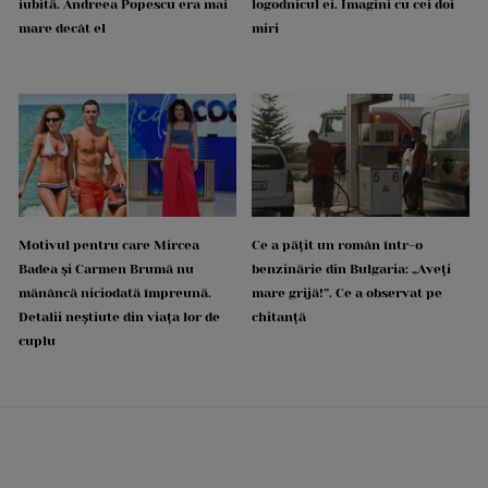
iubită. Andreea Popescu era mai
logodnicul ei. Imagini cu cei doi
mare decât el
miri
Motivul pentru care Mircea
Ce a pățit un român într-o
Badea și Carmen Brumă nu
benzinărie din Bulgaria: „Aveți
mănâncă niciodată împreună.
mare grijă!”. Ce a observat pe
Detalii neștiute din viața lor de
chitanță
cuplu