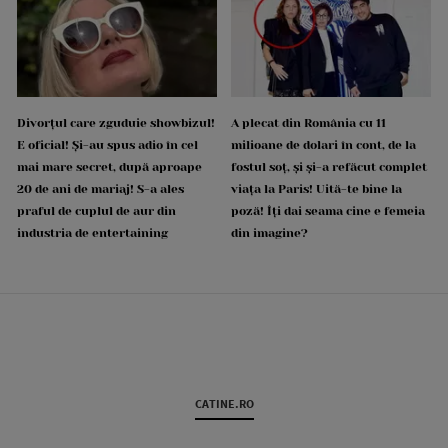
Divorțul care zguduie showbizul!
A plecat din România cu 11
E oficial! Și-au spus adio în cel
milioane de dolari în cont, de la
mai mare secret, după aproape
fostul soț, și și-a refăcut complet
20 de ani de mariaj! S-a ales
viața la Paris! Uită-te bine la
praful de cuplul de aur din
poză! Îți dai seama cine e femeia
industria de entertaining
din imagine?
CATINE.RO