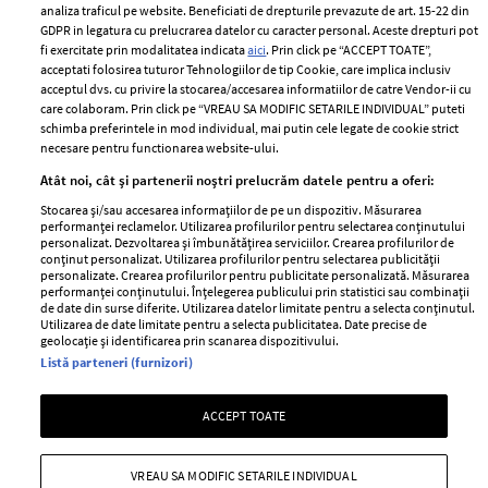
analiza traficul pe website. Beneficiati de drepturile prevazute de art. 15-22 din
GDPR in legatura cu prelucrarea datelor cu caracter personal. Aceste drepturi pot
fi exercitate prin modalitatea indicata
aici
. Prin click pe “ACCEPT TOATE”,
acceptati folosirea tuturor Tehnologiilor de tip Cookie, care implica inclusiv
Unul dintre cele mai folosite
Un vecin instruit poate salva o
acceptul dvs. cu privire la stocarea/accesarea informatiilor de catre Vendor-ii cu
care colaboram. Prin click pe “VREAU SA MODIFIC SETARILE INDIVIDUAL” puteti
aeroporturi din Europa își
viață. Vezi despre ce e vorba
schimba preferintele in mod individual, mai putin cele legate de cookie strict
închide complet porțile timp
necesare pentru functionarea website-ului.
de trei luni. Milioane de
Atât noi, cât și partenerii noștri prelucrăm datele pentru a oferi:
pasageri, afectați
Stocarea și/sau accesarea informațiilor de pe un dispozitiv. Măsurarea
performanței reclamelor. Utilizarea profilurilor pentru selectarea conținutului
personalizat. Dezvoltarea și îmbunătățirea serviciilor. Crearea profilurilor de
conținut personalizat. Utilizarea profilurilor pentru selectarea publicității
personalizate. Crearea profilurilor pentru publicitate personalizată. Măsurarea
performanței conținutului. Înțelegerea publicului prin statistici sau combinații
de date din surse diferite. Utilizarea datelor limitate pentru a selecta conținutul.
Utilizarea de date limitate pentru a selecta publicitatea. Date precise de
geolocație și identificarea prin scanarea dispozitivului.
Listă parteneri (furnizori)
Intră în culisele noii colecții
Vara care te schimbă: cum
ACCEPT TOATE
IKEA PS 2026
transformi fiecare amintire
într-o poveste pe care o porți
cu tine
VREAU SA MODIFIC SETARILE INDIVIDUAL