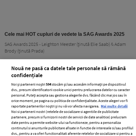
Cele mai HOT cupluri de vedete la SAG Awards 2025
SAG Awards 2025 - Leighton Meester (ținută Elie Saab) & Adam
Brody (ținută Prada)
Nouă ne pasă ca datele tale personale să rămână
confidențiale
Noi și partenerii noștri
594
stocăm și/sau accesăm informații pe dispozitivul
dvs., precum identificatorii cookie unici pentru prelucrarea datelor cu caracter
personal. Puteți accepta sau gestiona alegerile dvs. făcând clic mai jos sau în
PARTENERI
orice moment, pe pagina cu politica de confidențialitate. Aceste alegeri vor fi
raportate partenerilor noștri și nu vă vor afecta navigarea.
Mai multe detalii
Noi si partenerii nostri (retelele de socializare si agentiile de publicitate
partenere, precum si furnizorii nostri de servicii de date analitice) prelucram
date pentru a permite website-ului sa functioneze, pentru a personaliza
continutul si anunturile publicitare afisate in functie de interesele si/sau profilul
dvs., pentru a va oferi functionalitati aferente retelelor de socializare si pentru a