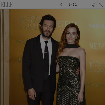
1
/
11