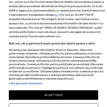
dvs., pentru a va oferi functionalitati aferente retelelor de socializare si pentru a
Despre ELLE
confidențialitate
analiza traficul pe website. Beneficiati de drepturile prevazute de art. 15-22 din
Romania
GDPR in legatura cu prelucrarea datelor cu caracter personal. Aceste drepturi pot
Politica de cookies
fi exercitate prin modalitatea indicata
aici
. Prin click pe “ACCEPT TOATE”,
Contact
Publicitate
acceptati folosirea tuturor Tehnologiilor de tip Cookie, care implica inclusiv
acceptul dvs. cu privire la stocarea/accesarea informatiilor de catre Vendor-ii cu
Abonamente
care colaboram. Prin click pe “VREAU SA MODIFIC SETARILE INDIVIDUAL” puteti
schimba preferintele in mod individual, mai putin cele legate de cookie strict
necesare pentru functionarea website-ului.
Stiri
Libertatea pentru
Atât noi, cât și partenerii noștri prelucrăm datele pentru a oferi:
femei
GSP
Stocarea și/sau accesarea informațiilor de pe un dispozitiv. Măsurarea
Viva
performanței reclamelor. Utilizarea profilurilor pentru selectarea conținutului
Unica
personalizat. Dezvoltarea și îmbunătățirea serviciilor. Crearea profilurilor de
Avantaje
conținut personalizat. Utilizarea profilurilor pentru selectarea publicității
Baby
personalizate. Crearea profilurilor pentru publicitate personalizată. Măsurarea
Retete practice
performanței conținutului. Înțelegerea publicului prin statistici sau combinații
Retete
de date din surse diferite. Utilizarea datelor limitate pentru a selecta conținutul.
Utilizarea de date limitate pentru a selecta publicitatea. Date precise de
geolocație și identificarea prin scanarea dispozitivului.
Pariază responsabil! Decizia ONJN nr. 821/25.09.2025.
Listă parteneri (furnizori)
Jocurile de noroc sunt interzise minorilor.
ACCEPT TOATE
Copyright © 2026 Ringier Romania SRL