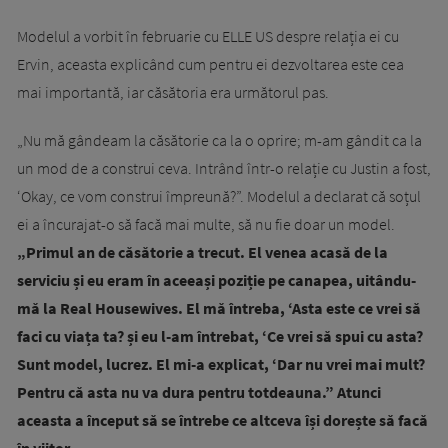
Modelul a vorbit în februarie cu ELLE US despre relația ei cu
Ervin, aceasta explicând cum pentru ei dezvoltarea este cea
mai importantă, iar căsătoria era următorul pas.
„Nu mă gândeam la căsătorie ca la o oprire; m-am gândit ca la
un mod de a construi ceva. Intrând într-o relație cu Justin a fost,
‘Okay, ce vom construi împreună?”. Modelul a declarat că soțul
ei a încurajat-o să facă mai multe, să nu fie doar un model.
„Primul an de căsătorie a trecut. El venea acasă de la
serviciu și eu eram în aceeași poziție pe canapea, uitându-
mă la Real Housewives. El mă întreba, ‘Asta este ce vrei să
faci cu viața ta? și eu l-am întrebat, ‘Ce vrei să spui cu asta?
Sunt model, lucrez. El mi-a explicat, ‘Dar nu vrei mai mult?
Pentru că asta nu va dura pentru totdeauna.” Atunci
aceasta a început să se întrebe ce altceva își dorește să facă
în viitor.