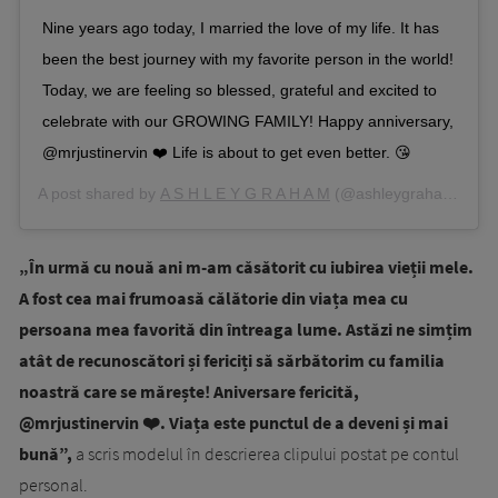
Nine years ago today, I married the love of my life. It has
been the best journey with my favorite person in the world!
Today, we are feeling so blessed, grateful and excited to
celebrate with our GROWING FAMILY! Happy anniversary,
@mrjustinervin ❤️ Life is about to get even better. 😘
A post shared by
A S H L E Y G R A H A M
(@ashleygraham) on
A
„În urmă cu nouă ani m-am căsătorit cu iubirea vieții mele.
A fost cea mai frumoasă călătorie din viața mea cu
persoana mea favorită din întreaga lume. Astăzi ne simțim
atât de recunoscători și fericiți să sărbătorim cu familia
noastră care se mărește! Aniversare fericită,
@mrjustinervin ❤️. Viața este punctul de a deveni și mai
bună”,
a scris modelul în descrierea clipului postat pe contul
personal.