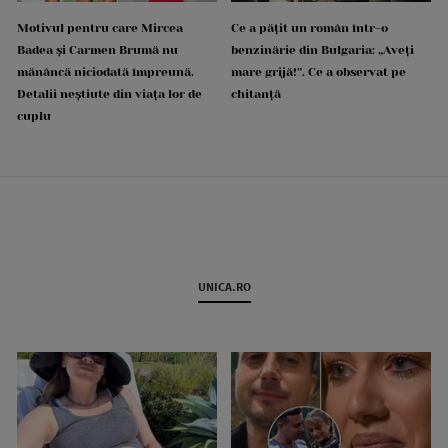
Motivul pentru care Mircea
Ce a pățit un român într-o
Badea și Carmen Brumă nu
benzinărie din Bulgaria: „Aveți
mănâncă niciodată împreună.
mare grijă!”. Ce a observat pe
Detalii neștiute din viața lor de
chitanță
cuplu
UNICA.RO