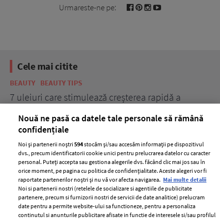
Urmareste-ne pe:
Cele mai citite
BEAUTY
BEAUTY TIPS
BE
țe
7 uleiuri care stimulează creșterea rapidă a
Ce
părului
de
Nouă ne pasă ca datele tale personale să rămână
confidențiale
Noi și partenerii noștri
594
stocăm și/sau accesăm informații pe dispozitivul
dvs., precum identificatorii cookie unici pentru prelucrarea datelor cu caracter
personal. Puteți accepta sau gestiona alegerile dvs. făcând clic mai jos sau în
orice moment, pe pagina cu politica de confidențialitate. Aceste alegeri vor fi
raportate partenerilor noștri și nu vă vor afecta navigarea.
Mai multe detalii
Noi si partenerii nostri (retelele de socializare si agentiile de publicitate
partenere, precum si furnizorii nostri de servicii de date analitice) prelucram
ELLE Style Awards
Termeni si conditii
date pentru a permite website-ului sa functioneze, pentru a personaliza
2024
continutul si anunturile publicitare afisate in functie de interesele si/sau profilul
Politica de