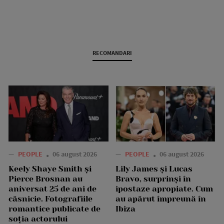
RECOMANDARI
—
PEOPLE
06 august 2026
—
PEOPLE
06 august 2026
Keely Shaye Smith și
Lily James și Lucas
Pierce Brosnan au
Bravo, surprinși în
aniversat 25 de ani de
ipostaze apropiate. Cum
căsnicie. Fotografiile
au apărut împreună în
romantice publicate de
Ibiza
soția actorului