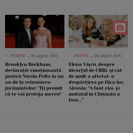
—
PEOPLE
06 august 2026
—
PEOPLE
06 august 2026
Brooklyn Beckham,
Elena Vîșcu, despre
declarație emoționantă
divorțul de CRBL și cât
pentru Nicola Peltz la un
de mult a afectat-o
an de la reînnoirea
despărțirea pe fiica lor,
jurămintelor: "Îți promit
Alessia: "A fost rău, și
că te voi proteja mereu"
mutatul în Chișinău a
fost..."