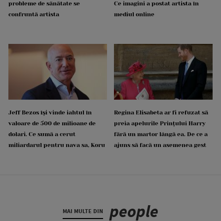
probleme de sănătate se
Ce imagini a postat artista în
confruntă artista
mediul online
Jeff Bezos își vinde iahtul în
Regina Elisabeta ar fi refuzat să
valoare de 500 de milioane de
preia apelurile Prințului Harry
dolari. Ce sumă a cerut
fără un martor lângă ea. De ce a
miliardarul pentru nava sa, Koru
ajuns să facă un asemenea gest
people
MAI MULTE DIN