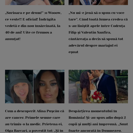
„Surioara e pe drum!” :o Wooow,
„Nu mi-e jenă să o spun cu voce
ce veste!! E oficial! Îndrăgita
tare”. Când toată lumea credea că
vedetă e din nou însărcinată, la
s-au liniștit apele între Codruța
40 de ani! Uite ce frumos a
Filip și Valentin Sanfira,
anunțat!
cântăreața a decis să spună tot
adevărul despre mariajul ei
eșuat
Cum a descoperit Alina Pușcău că
Despărțirea momentului în
are cancer. Primele semne care
România! Și-au spus adio după 2
au trimis-o la medic. Prietena ei,
copii și mulți ani împreună. „Sunt
Olga Barcari, a povestit tot: „Și în
foarte ancorată în Dumnezeu.