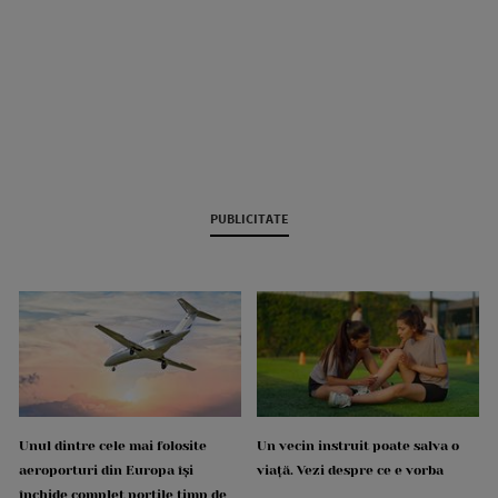
PUBLICITATE
Unul dintre cele mai folosite
Un vecin instruit poate salva o
aeroporturi din Europa își
viață. Vezi despre ce e vorba
închide complet porțile timp de