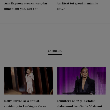
Asia Express avea cancer, dar
Am lăsat tot greul în mâinile
nimeni nu știa, nici ea”
Lui...”
CATINE.RO
Dolly Parton și-a anulat
Jennifer Lopez și-a etalat
rezidența în Las Vegas. Cu ce
abdomenul tonifiat la 56 de ani.