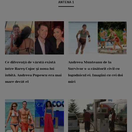
ANTENA 1
Ce diferență de vârstă există
Andreea Munteanu de la
între Rareș Cojoc și noua lui
Survivor s-a căsătorit civil cu
iubită. Andreea Popescu era mai
logodnicul ei. Imagini cu cei doi
mare decât el
miri