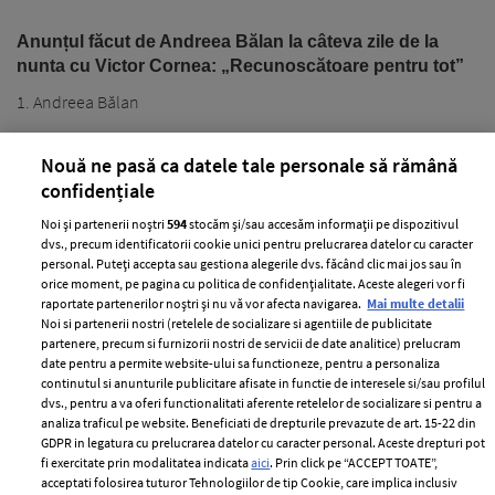
Anunțul făcut de Andreea Bălan la câteva zile de la
nunta cu Victor Cornea: „Recunoscătoare pentru tot”
1. Andreea Bălan
Nouă ne pasă ca datele tale personale să rămână
confidențiale
Noi și partenerii noștri
594
stocăm și/sau accesăm informații pe dispozitivul
dvs., precum identificatorii cookie unici pentru prelucrarea datelor cu caracter
personal. Puteți accepta sau gestiona alegerile dvs. făcând clic mai jos sau în
PARTENERI
orice moment, pe pagina cu politica de confidențialitate. Aceste alegeri vor fi
raportate partenerilor noștri și nu vă vor afecta navigarea.
Mai multe detalii
Noi si partenerii nostri (retelele de socializare si agentiile de publicitate
partenere, precum si furnizorii nostri de servicii de date analitice) prelucram
date pentru a permite website-ului sa functioneze, pentru a personaliza
continutul si anunturile publicitare afisate in functie de interesele si/sau profilul
dvs., pentru a va oferi functionalitati aferente retelelor de socializare si pentru a
analiza traficul pe website. Beneficiati de drepturile prevazute de art. 15-22 din
GDPR in legatura cu prelucrarea datelor cu caracter personal. Aceste drepturi pot
fi exercitate prin modalitatea indicata
aici
. Prin click pe “ACCEPT TOATE”,
acceptati folosirea tuturor Tehnologiilor de tip Cookie, care implica inclusiv