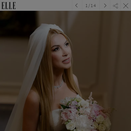
1
/
14