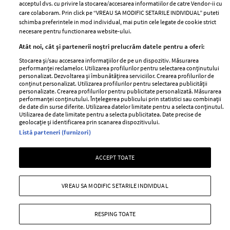
Unul dintre cele mai folosite
Un vecin instruit poate salva o
acceptul dvs. cu privire la stocarea/accesarea informatiilor de catre Vendor-ii cu
care colaboram. Prin click pe “VREAU SA MODIFIC SETARILE INDIVIDUAL” puteti
aeroporturi din Europa își
viață. Vezi despre ce e vorba
schimba preferintele in mod individual, mai putin cele legate de cookie strict
închide complet porțile timp
necesare pentru functionarea website-ului.
de trei luni. Milioane de
Atât noi, cât și partenerii noștri prelucrăm datele pentru a oferi:
pasageri, afectați
Stocarea și/sau accesarea informațiilor de pe un dispozitiv. Măsurarea
performanței reclamelor. Utilizarea profilurilor pentru selectarea conținutului
personalizat. Dezvoltarea și îmbunătățirea serviciilor. Crearea profilurilor de
conținut personalizat. Utilizarea profilurilor pentru selectarea publicității
personalizate. Crearea profilurilor pentru publicitate personalizată. Măsurarea
performanței conținutului. Înțelegerea publicului prin statistici sau combinații
de date din surse diferite. Utilizarea datelor limitate pentru a selecta conținutul.
Utilizarea de date limitate pentru a selecta publicitatea. Date precise de
geolocație și identificarea prin scanarea dispozitivului.
Listă parteneri (furnizori)
Intră în culisele noii colecții
Vara care te schimbă: cum
ACCEPT TOATE
IKEA PS 2026
transformi fiecare amintire
într-o poveste pe care o porți
cu tine
VREAU SA MODIFIC SETARILE INDIVIDUAL
RESPING TOATE