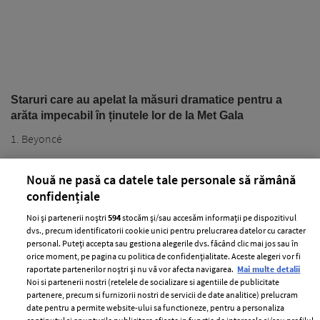
Staruri care au apelat la măsuri dramatice pentru a
arăta impecabil în ținutele lor de la Met Gala
1. Beyoncé
Nouă ne pasă ca datele tale personale să rămână
confidențiale
Noi și partenerii noștri
594
stocăm și/sau accesăm informații pe dispozitivul
dvs., precum identificatorii cookie unici pentru prelucrarea datelor cu caracter
personal. Puteți accepta sau gestiona alegerile dvs. făcând clic mai jos sau în
PARTENERI
orice moment, pe pagina cu politica de confidențialitate. Aceste alegeri vor fi
raportate partenerilor noștri și nu vă vor afecta navigarea.
Mai multe detalii
Noi si partenerii nostri (retelele de socializare si agentiile de publicitate
partenere, precum si furnizorii nostri de servicii de date analitice) prelucram
date pentru a permite website-ului sa functioneze, pentru a personaliza