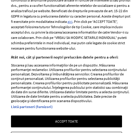
continutul si anunturile publicitare afisate in functie de interesele si/sau profilul
dvs., pentru a va oferi functionalitati aferente retelelor de socializare si pentru a
analiza traficul pe website. Beneficiati de drepturile prevazute de art. 15-22 din
GDPR in legatura cu prelucrarea datelor cu caracter personal. Aceste drepturi pot
fi exercitate prin modalitatea indicata
aici
. Prin click pe “ACCEPT TOATE”,
acceptati folosirea tuturor Tehnologiilor de tip Cookie, care implica inclusiv
Unul dintre cele mai folosite
Un vecin instruit poate salva o
acceptul dvs. cu privire la stocarea/accesarea informatiilor de catre Vendor-ii cu
care colaboram. Prin click pe “VREAU SA MODIFIC SETARILE INDIVIDUAL” puteti
aeroporturi din Europa își
viață. Vezi despre ce e vorba
schimba preferintele in mod individual, mai putin cele legate de cookie strict
închide complet porțile timp
necesare pentru functionarea website-ului.
de trei luni. Milioane de
Atât noi, cât și partenerii noștri prelucrăm datele pentru a oferi:
pasageri, afectați
Stocarea și/sau accesarea informațiilor de pe un dispozitiv. Măsurarea
performanței reclamelor. Utilizarea profilurilor pentru selectarea conținutului
personalizat. Dezvoltarea și îmbunătățirea serviciilor. Crearea profilurilor de
conținut personalizat. Utilizarea profilurilor pentru selectarea publicității
personalizate. Crearea profilurilor pentru publicitate personalizată. Măsurarea
performanței conținutului. Înțelegerea publicului prin statistici sau combinații
de date din surse diferite. Utilizarea datelor limitate pentru a selecta conținutul.
Utilizarea de date limitate pentru a selecta publicitatea. Date precise de
geolocație și identificarea prin scanarea dispozitivului.
Listă parteneri (furnizori)
Intră în culisele noii colecții
Vara care te schimbă: cum
ACCEPT TOATE
IKEA PS 2026
transformi fiecare amintire
într-o poveste pe care o porți