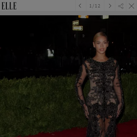
1
/
12