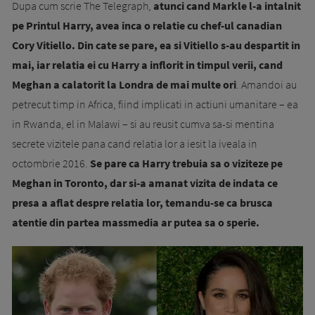
Dupa cum scrie The Telegraph,
atunci cand Markle l-a intalnit
pe Printul Harry, avea inca o relatie cu chef-ul canadian
Cory Vitiello. Din cate se pare, ea si Vitiello s-au despartit in
mai, iar relatia ei cu Harry a inflorit in timpul verii, cand
Meghan a calatorit la Londra de mai multe ori
. Amandoi au
petrecut timp in Africa, fiind implicati in actiuni umanitare – ea
in Rwanda, el in Malawi – si au reusit cumva sa-si mentina
secrete vizitele pana cand relatia lor a iesit la iveala in
octombrie 2016.
Se pare ca Harry trebuia sa o viziteze pe
Meghan in Toronto, dar si-a amanat vizita de indata ce
presa a aflat despre relatia lor, temandu-se ca brusca
atentie din partea massmedia ar putea sa o sperie.