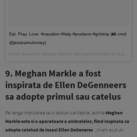
Eat. Pray. Love. #vacation #Italy #positano #girlstrip (📸 cred:
@jessicamulroney)
A post shared by Meghan Markle (@meghanmarkle) on
Aug 18, 2016 at 8:05am PDT
9. Meghan Markle a fost
inspirata de Ellen DeGenneers
sa adopte primul sau catelus
Pe langa implicarea sa in actiuni caritabile, actrita
Meghan
Markle este si o aparatoare a animalelor, fiind inspirata sa
adopte catelusi de insasi Ellen DeGeneres
. „N-am avut un