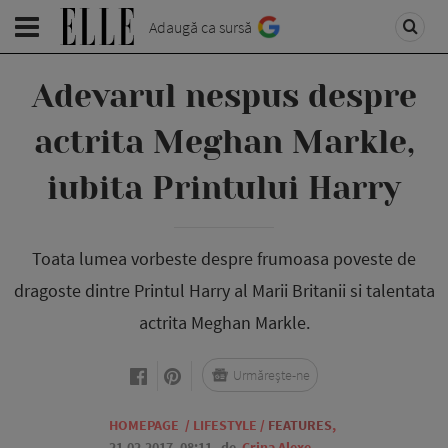
Adaugă ca sursă
Adevarul nespus despre
actrita Meghan Markle,
iubita Printului Harry
Toata lumea vorbeste despre frumoasa poveste de
dragoste dintre Printul Harry al Marii Britanii si talentata
actrita Meghan Markle.
Urmărește-ne
HOMEPAGE
/
LIFESTYLE
/
FEATURES
,
21.02.2017, 08:11
de
Crina Alexe