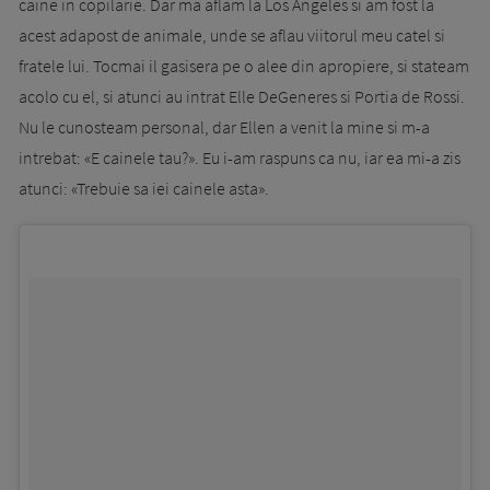
caine in copilarie. Dar ma aflam la Los Angeles si am fost la
acest adapost de animale, unde se aflau viitorul meu catel si
fratele lui. Tocmai il gasisera pe o alee din apropiere, si stateam
acolo cu el, si atunci au intrat Elle DeGeneres si Portia de Rossi.
Nu le cunosteam personal, dar Ellen a venit la mine si m-a
intrebat: «E cainele tau?». Eu i-am raspuns ca nu, iar ea mi-a zis
atunci: «Trebuie sa iei cainele asta».