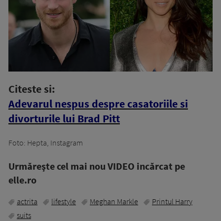
Citeste si:
Adevarul nespus despre casatoriile si
divorturile lui Brad Pitt
Foto: Hepta, Instagram
Urmăreşte cel mai nou VIDEO incărcat pe
elle.ro
actrita
lifestyle
Meghan Markle
Printul Harry
suits