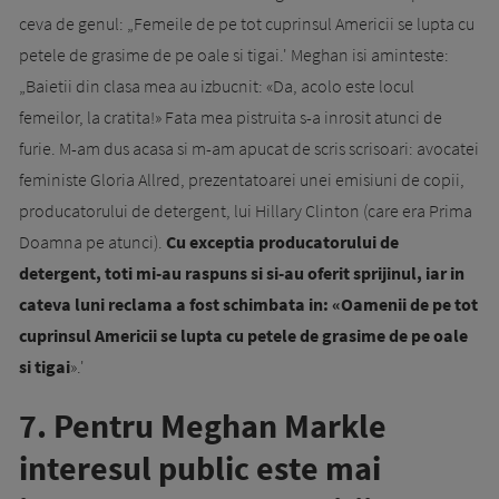
ceva de genul: „Femeile de pe tot cuprinsul Americii se lupta cu
petele de grasime de pe oale si tigai.' Meghan isi aminteste:
„Baietii din clasa mea au izbucnit: «Da, acolo este locul
femeilor, la cratita!» Fata mea pistruita s-a inrosit atunci de
furie. M-am dus acasa si m-am apucat de scris scrisoari: avocatei
feministe Gloria Allred, prezentatoarei unei emisiuni de copii,
producatorului de detergent, lui Hillary Clinton (care era Prima
Doamna pe atunci).
Cu exceptia producatorului de
detergent, toti mi-au raspuns si si-au oferit sprijinul, iar in
cateva luni reclama a fost schimbata in: «Oamenii de pe tot
cuprinsul Americii se lupta cu petele de grasime de pe oale
si tigai
».'
7. Pentru Meghan Markle
interesul public este mai