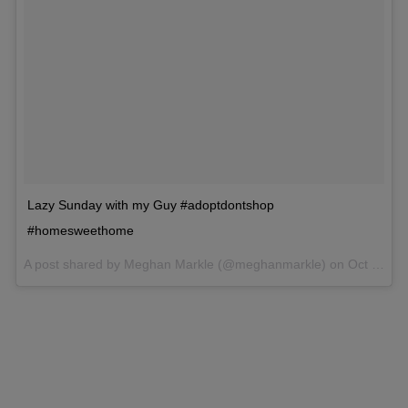
Lazy Sunday with my Guy #adoptdontshop
#homesweethome
A post shared by Meghan Markle (@meghanmarkle) on
Oct 16, 2016 at 7:29am PDT