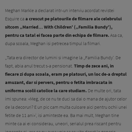
Meghan Markle a declarat intr-un interviu acordat revistei
Esquire ca
a crescut pe platourile de filmare ale celebrului
sitcom „Married… With Children' („Familia Bundy'),
pentru ca tatal ei facea parte din echipa de filmare.
Asa ca,
dupa scoala, Meghan isi petrecea timpul la filmari.
„Tata era director de lumini si imagine la „Familia Bundy'. De
fapt, abia anul trecut s-a pensionat.
Timp de zece ani, in
fiecare zi dupa scoala, eram pe platouri, un loc de-a dreptul
amuzant, dar si pervers, pentru o fetita imbracata in
uniforma scolii catolice la care studiam.
De multe ori, tata
imi spunea: «Meg, de ce nu te duci sa dai o mana de ajutor celor
de la decoruri? E un pic cam multa culoare aici pentru ochii unei
fetite de 11 ani»', isi aminteste ea. Ba mai mult, Meghan tine
minte ca ai ei considerau, uneori, serialul prea riscant pentru
inocenta ei, asa ca nu avea voie sa se uite decat la generic,