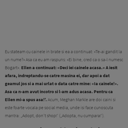
Eu stateam cu cainele in brate si ea a continuat: «Te-ai gandit la
un nume?» Asa ca eu am raspuns: «Ei bine, cred ca o sa-l numesc
Bogart».
Ellen a continuat: «Deci iei cainele acasa.» A iesit
afara, indreptandu-se catre masina ei, dar apoi a dat
geamul jos si a mai urlat o data catre mine: «Ia cainele!».
Asa ca n-am avut incotro si l-am adus acasa. Pentru ca
Ellen mi-a spus asa!'.
Acum, Meghan Markle are doi caini si
este foarte vocala pe social media, unde isi face cunoscuta
mantra: „Adopt, don’t shop!' („Adopta, nu cumpara!').