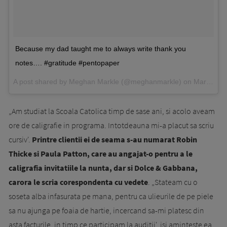
Because my dad taught me to always write thank you
notes…. #gratitude #pentopaper
A post shared by Meghan Markle (@meghanmarkle) on
Mar 20, 2016 at 5:58pm PDT
„Am studiat la Scoala Catolica timp de sase ani, si acolo aveam
ore de caligrafie in programa. Intotdeauna mi-a placut sa scriu
cursiv'.
Printre clientii ei de seama s-au numarat Robin
Thicke si Paula Patton, care au angajat-o pentru a le
caligrafia invitatiile la nunta, dar si Dolce & Gabbana,
carora le scria corespondenta cu vedete
. „Stateam cu o
soseta alba infasurata pe mana, pentru ca ulieurile de pe piele
sa nu ajunga pe foaia de hartie, incercand sa-mi platesc din
asta facturile, in timp ce participam la auditii', isi aminteste ea.