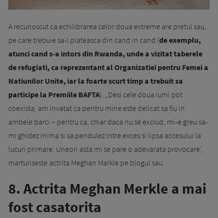
A recunoscut ca echilibrarea celor doua extreme are pretul sau,
pe care trebuie sa-l plateasca din cand in cand (
de exemplu,
atunci cand s-a intors din Rwanda, unde a vizitat taberele
de refugiati, ca reprezentant al Organizatiei pentru Femei a
Natiunilor Unite, iar la foarte scurt timp a trebuit sa
participe la Premiile BAFTA
). „Desi cele doua lumi pot
coexista, am invatat ca pentru mine este delicat sa fiu in
ambele barci – pentru ca, chiar daca nu se exclud, mi-e greu sa-
mi ghidez inima si sa pendulez intre exces si lipsa accesului la
lucuri primare. Uneori asta mi se pare o adevarata provocare',
marturiseste actrita Meghan Markle pe blogul sau.
8. Actrita Meghan Merkle a mai
fost casatorita