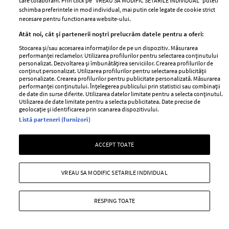
care colaboram. Prin click pe “VREAU SA MODIFIC SETARILE INDIVIDUAL” puteti
schimba preferintele in mod individual, mai putin cele legate de cookie strict
necesare pentru functionarea website-ului.
Atât noi, cât și partenerii noștri prelucrăm datele pentru a oferi:
Stocarea și/sau accesarea informațiilor de pe un dispozitiv. Măsurarea
performanței reclamelor. Utilizarea profilurilor pentru selectarea conținutului
personalizat. Dezvoltarea și îmbunătățirea serviciilor. Crearea profilurilor de
conținut personalizat. Utilizarea profilurilor pentru selectarea publicității
personalizate. Crearea profilurilor pentru publicitate personalizată. Măsurarea
performanței conținutului. Înțelegerea publicului prin statistici sau combinații
de date din surse diferite. Utilizarea datelor limitate pentru a selecta conținutul.
Utilizarea de date limitate pentru a selecta publicitatea. Date precise de
geolocație și identificarea prin scanarea dispozitivului.
Listă parteneri (furnizori)
ACCEPT TOATE
VREAU SA MODIFIC SETARILE INDIVIDUAL
RECOMANDARI
RESPING TOATE