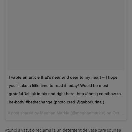
I wrote an article that’s near and dear to my heart – I hope
you’ll take a little time to read it today! Would be most
grateful 💫Link in bio and right here: http://thetig.com/how-to-
be-both/ #bethechange (photo cred @gaborjurina )
A post shared by Meghan Markle (@meghanmarkle) on
Oct 24, 2016 at 4:45am PDT
Atunci a vazut o reclama la un detergent de vase care spunea