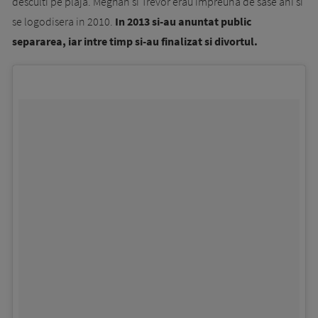
desculti pe plaja. Meghan si Trevor erau impreuna de sase ani si
se logodisera in 2010.
In 2013 si-au anuntat public
separarea, iar intre timp si-au finalizat si divortul.