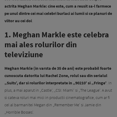
actrita Meghan Markle: cine este, cum a reusit sa-l farmece
pe unul dintre cei mai celebri burlaci ai lumii si ce planuri de
viitor au cei doi
.
1. Meghan Markle este celebra
mai ales rolurilor din
televiziune
Meghan Markle (in varsta de 35 de ani) este probabil foarte
cunoscuta datorita lui Rachel Zone, rolul sau din serialul
„Suits', dar si rolurilor interpretate in „90210' si „Fringe'
. In
plus, a mai aparut in „Castle', „CSI: Miami' si „The League'. A avut
si cateva roluri mai mici in productii cinematografice, cum ar fi
cel al barmanitei Megan din „Remember Me' si Jamie din
„Horrible Bosses'.