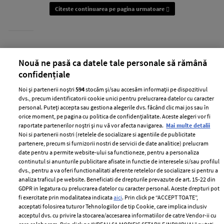
Citeste continuarea pe pagina urmatoare
Daca ti-a placut acest articol, urmareste ELLE.ro pe
Nouă ne pasă ca datele tale personale să rămână
GOOGLE NEWS
sau pe
FACEBOOK
confidențiale
Noi și partenerii noștri
594
stocăm și/sau accesăm informații pe dispozitivul
dvs., precum identificatorii cookie unici pentru prelucrarea datelor cu caracter
personal. Puteți accepta sau gestiona alegerile dvs. făcând clic mai jos sau în
orice moment, pe pagina cu politica de confidențialitate. Aceste alegeri vor fi
raportate partenerilor noștri și nu vă vor afecta navigarea.
Mai multe detalii
Noi si partenerii nostri (retelele de socializare si agentiile de publicitate
partenere, precum si furnizorii nostri de servicii de date analitice) prelucram
date pentru a permite website-ului sa functioneze, pentru a personaliza
continutul si anunturile publicitare afisate in functie de interesele si/sau profilul
dvs., pentru a va oferi functionalitati aferente retelelor de socializare si pentru a
analiza traficul pe website. Beneficiati de drepturile prevazute de art. 15-22 din
GDPR in legatura cu prelucrarea datelor cu caracter personal. Aceste drepturi pot
fi exercitate prin modalitatea indicata
aici
. Prin click pe “ACCEPT TOATE”,
acceptati folosirea tuturor Tehnologiilor de tip Cookie, care implica inclusiv
acceptul dvs. cu privire la stocarea/accesarea informatiilor de catre Vendor-ii cu