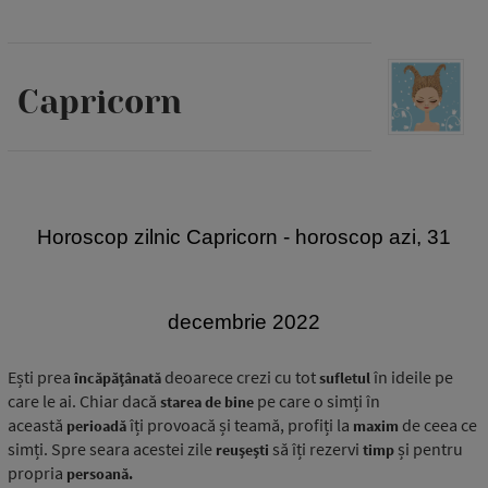
Capricorn
H
oroscop zilnic Capricorn - horoscop azi, 31
decembrie 2022
Ești prea
deoarece crezi cu tot
în ideile pe
încăpățânată
sufletul
care le ai. Chiar dacă
pe care o simți în
starea de bine
această
îți provoacă și teamă, profiți la
de ceea ce
perioadă
maxim
simți. Spre seara acestei zile
să îți rezervi
și pentru
reușești
timp
propria
persoană.