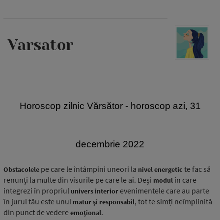
Varsator
H
oroscop zilnic Vărsător - horoscop azi, 31
decembrie 2022
pe care le întâmpini uneori la
te fac să
Obstacolele
nivel energetic
renunți la multe din visurile pe care le ai. Deși
în care
modul
integrezi în propriul
evenimentele care au parte
univers interior
în jurul tău este unul
, tot te simți neîmplinită
matur și responsabil
din punct de vedere
.
emoțional