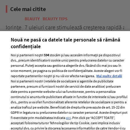
Cele mai citite
BEAUTY
BEAUTY TIPS
BE
țe
7 uleiuri care stimulează creșterea rapidă a
Ce
părului
de
Nouă ne pasă ca datele tale personale să rămână
confidențiale
Noi și partenerii noștri
594
stocăm și/sau accesăm informații pe dispozitivul
dvs., precum identificatorii cookie unici pentru prelucrarea datelor cu caracter
personal. Puteți accepta sau gestiona alegerile dvs. făcând clic mai jos sau în
orice moment, pe pagina cu politica de confidențialitate. Aceste alegeri vor fi
raportate partenerilor noștri și nu vă vor afecta navigarea.
Mai multe detalii
Noi si partenerii nostri (retelele de socializare si agentiile de publicitate
partenere, precum si furnizorii nostri de servicii de date analitice) prelucram
ELLE Style Awards
Termeni si conditii
date pentru a permite website-ului sa functioneze, pentru a personaliza
2024
continutul si anunturile publicitare afisate in functie de interesele si/sau profilul
Politica de
dvs., pentru a va oferi functionalitati aferente retelelor de socializare si pentru a
Despre ELLE
confidențialitate
analiza traficul pe website. Beneficiati de drepturile prevazute de art. 15-22 din
Romania
GDPR in legatura cu prelucrarea datelor cu caracter personal. Aceste drepturi pot
Politica de cookies
fi exercitate prin modalitatea indicata
aici
. Prin click pe “ACCEPT TOATE”,
Contact
Publicitate
acceptati folosirea tuturor Tehnologiilor de tip Cookie, care implica inclusiv
acceptul dvs. cu privire la stocarea/accesarea informatiilor de catre Vendor-ii cu
Abonamente