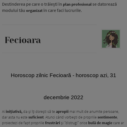
Destinderea pe care o trăiești în
se datorează
plan profesional
modului tău
în care faci lucrurile.
organizat
Fecioara
H
oroscop zilnic Fecioară - horoscop azi, 31
decembrie 2022
Ai
inițiativă,
da și îți dorești să te
apropii
mai mult de anumite persoane,
dar asta nu este
suficient
. Atunci când vorbești de propriile
sentimente
,
proiectezi de fapt propriile
frustrări
și ”distrugi” orice
bulă de magie
care ar