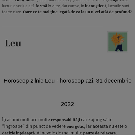
lucrurile vor lua altă
formă
în viitor, dar cumva, în
inconștient
, lucrurile sunt
foarte clare.
Oare ce te mai ține legată de ea la un nivel atât de profund?
Leu
H
oroscop zilnic Leu - horoscop azi, 31 decembrie
2022
Îți asumi mult pre multe
care ajung să te
responsabilități
”îngroape” din punct de vedere
, iar aceasta nu este o
energetic
. Ai nevoie de mai multe
.
decizie înțeleaptă
pauze de relaxare