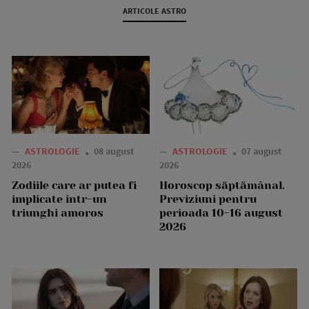
ARTICOLE ASTRO
—
ASTROLOGIE
08 august
—
ASTROLOGIE
07 august
2026
2026
Zodiile care ar putea fi
Horoscop săptămânal.
implicate într-un
Previziuni pentru
triunghi amoros
perioada 10-16 august
2026