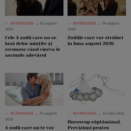
—
ASTROLOGIE
05 august
—
ASTROLOGIE
04 august
2026
2026
Cele 4 zodii care nu se
Zodiile care vor străluci
lasă deloc mințite și
în luna august 2026
recunosc când cineva le
ascunde adevărul
—
ASTROLOGIE
01 august
—
ASTROLOGIE
31 iulie 2026
2026
Horoscop săptămânal.
4 zodii care nu te vor
Previziuni pentru