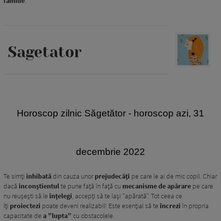
familie
.
Sagetator
H
oroscop zilnic Săgetător - horoscop azi, 31
decembrie 2022
Te simți
inhibată
din cauza unor
prejudecăți
pe care le ai de mic copil. Chiar
dacă
inconștientul
te pune față în față cu
mecanisme de apărare
pe care
nu reușești să le
înțelegi
, accepți să te lași ”apărată”. Tot ceea ce
îți
proiectezi
poate deveni realizabil! Este esențial să te
încrezi
în propria
capacitate de
a ”lupta”
cu obstacolele.