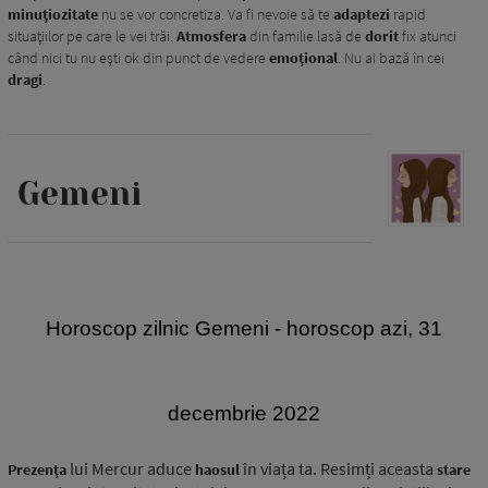
minuțiozitate
nu se vor concretiza. Va fi nevoie să te
adaptezi
rapid
situațiilor pe care le vei trăi.
Atmosfera
din familie lasă de
dorit
fix atunci
când nici tu nu ești ok din punct de vedere
emoțional
. Nu ai bază în cei
dragi
.
Gemeni
H
oroscop zilnic Gemeni - horoscop azi, 31
decembrie 2022
lui Mercur aduce
în viața ta. Resimți aceasta
Prezența
haosul
stare