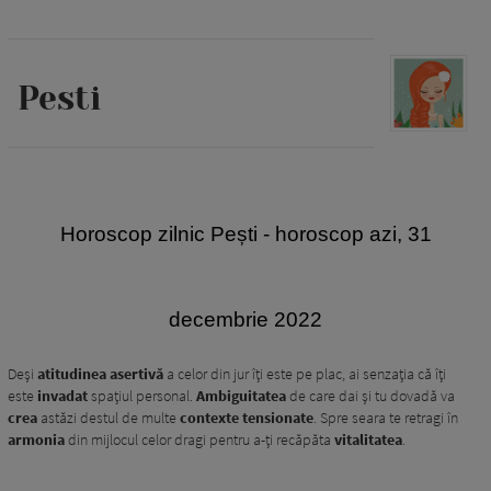
Pesti
H
oroscop zilnic Pești - horoscop azi, 31
decembrie 2022
Deși
atitudinea asertivă
a celor din jur îți este pe plac, ai senzația că îți
este
invadat
spațiul personal.
Ambiguitatea
de care dai și tu dovadă va
crea
astăzi destul de multe
contexte tensionate
. Spre seara te retragi în
armonia
din mijlocul celor dragi pentru a-ți recăpăta
vitalitatea
.