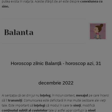
putea exista în viața ta. Aceste sfârșit de an este despre
conexiunea cu
sine.
Balanta
H
oroscop zilnic Balanță - horoscop azi, 31
decembrie 2022
Ai senzația că cei din jur nu
înțeleg
, în niciun context,
mesajul
pe care încerci
să îl
transmiți
. Comunicarea este deficitară în mai multe sectoare ale vieții
tale. Este important să
înțelegi
că modul în care te
simți
, modifică
conținutul subtil al cuvintelor
tale și astfel apar confuzii la
nivel