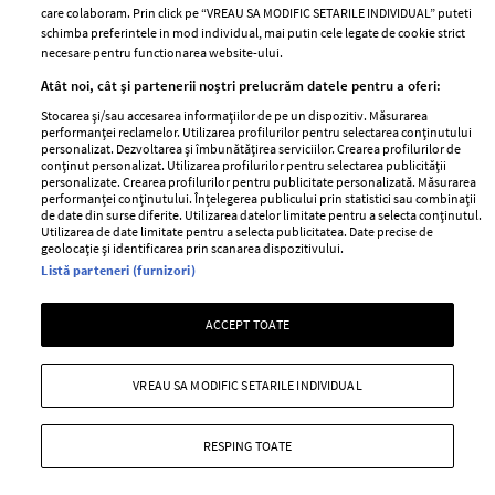
care colaboram. Prin click pe “VREAU SA MODIFIC SETARILE INDIVIDUAL” puteti
schimba preferintele in mod individual, mai putin cele legate de cookie strict
necesare pentru functionarea website-ului.
Stiri
Libertatea pentru
Atât noi, cât și partenerii noștri prelucrăm datele pentru a oferi:
femei
GSP
Stocarea și/sau accesarea informațiilor de pe un dispozitiv. Măsurarea
Viva
performanței reclamelor. Utilizarea profilurilor pentru selectarea conținutului
Unica
personalizat. Dezvoltarea și îmbunătățirea serviciilor. Crearea profilurilor de
Avantaje
conținut personalizat. Utilizarea profilurilor pentru selectarea publicității
Baby
personalizate. Crearea profilurilor pentru publicitate personalizată. Măsurarea
Retete practice
performanței conținutului. Înțelegerea publicului prin statistici sau combinații
Retete
de date din surse diferite. Utilizarea datelor limitate pentru a selecta conținutul.
Utilizarea de date limitate pentru a selecta publicitatea. Date precise de
geolocație și identificarea prin scanarea dispozitivului.
Pariază responsabil! Decizia ONJN nr. 821/25.09.2025.
Listă parteneri (furnizori)
Jocurile de noroc sunt interzise minorilor.
ACCEPT TOATE
Copyright © 2026 Ringier Romania SRL
VREAU SA MODIFIC SETARILE INDIVIDUAL
RESPING TOATE