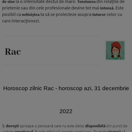
la o intensitate destul de mare.
din relațiile de
de sine
Tensiunea
prietenie sau din cele profesionale devine tot mai
. Este
intensă
posibil ca
ta să se proiecteze asupra
celor cu
neliniștea
tuturor
care interacționezi.
Rac
H
oroscop zilnic Rac - horoscop azi, 31 decembrie
2022
Îți
dorești
aproape o persoană care nu este deloc
disponibilă
din punct de
vedere
emoțional
. Îți este dificil să accepți acest lucru. Te minți
singură
că