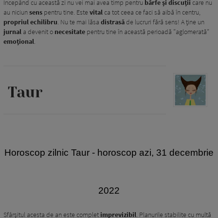
Începând cu această zi nu vei mai avea timp pentru
bârfe și discuții
care nu
au niciun
sens
pentru tine. Este
vital
ca tot ceea ce faci să aibă în centru,
propriul echilibru
. Nu te mai lăsa
distrasă
de lucruri fără sens! A ține un
jurnal
a devenit o
necesitate
pentru tine în această perioadă ”aglomerată”
emoțional
.
Taur
H
oroscop zilnic Taur - horoscop azi, 31 decembrie
2022
Sfârșitul acesta de an este complet
imprevizibil
. Planurile stabilite cu multă