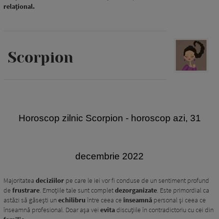
relațional.
Scorpion
H
oroscop zilnic Scorpion - horoscop azi, 31
decembrie 2022
Majoritatea
deciziilor
pe care le iei vor fi conduse de un sentiment profund
de
frustrare
. Emoțiile tale sunt complet
dezorganizate
. Este primordial ca
astăzi să găsești un
echilibru
între ceea ce
înseamnă
personal și ceea ce
înseamnă profesional. Doar așa vei
evita
discuțiile în contradictoriu cu cei din