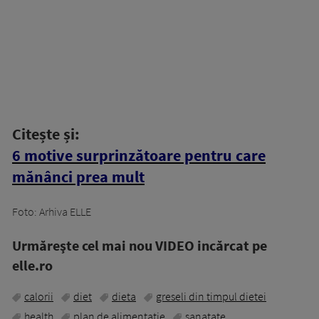
Citește și:
6 motive surprinzătoare pentru care
mănânci prea mult
Foto: Arhiva ELLE
Urmăreşte cel mai nou VIDEO incărcat pe
elle.ro
calorii
diet
dieta
greseli din timpul dietei
health
plan de alimentatie
sanatate