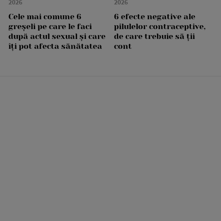
2026
2026
Cele mai comune 6
6 efecte negative ale
greșeli pe care le faci
pilulelor contraceptive,
după actul sexual și care
de care trebuie să ții
îți pot afecta sănătatea
cont