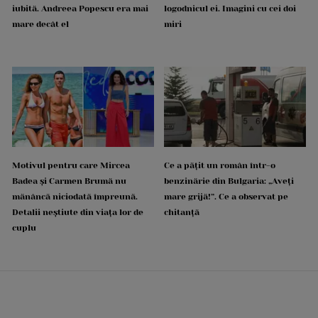
iubită. Andreea Popescu era mai
logodnicul ei. Imagini cu cei doi
mare decât el
miri
Motivul pentru care Mircea
Ce a pățit un român într-o
Badea și Carmen Brumă nu
benzinărie din Bulgaria: „Aveți
mănâncă niciodată împreună.
mare grijă!”. Ce a observat pe
Detalii neștiute din viața lor de
chitanță
cuplu