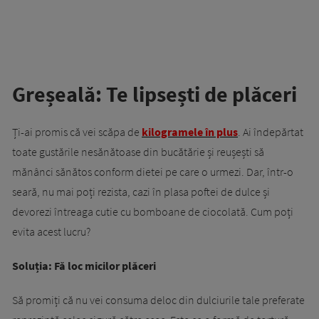
Greșeală: Te lipsești de plăceri
Ți-ai promis că vei scăpa de
kilogramele în plus
. Ai îndepărtat
toate gustările nesănătoase din bucătărie și reușești să
mănânci sănătos conform dietei pe care o urmezi. Dar, într-o
seară, nu mai poți rezista, cazi în plasa poftei de dulce și
devorezi întreaga cutie cu bomboane de ciocolată. Cum poți
evita acest lucru?
Soluția: Fă loc micilor plăceri
Să promiți că nu vei consuma deloc din dulciurile tale preferate