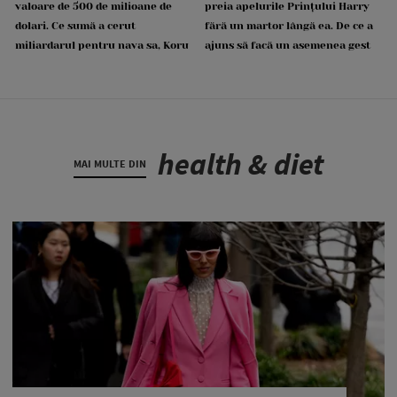
valoare de 500 de milioane de
preia apelurile Prințului Harry
dolari. Ce sumă a cerut
fără un martor lângă ea. De ce a
miliardarul pentru nava sa, Koru
ajuns să facă un asemenea gest
health & diet
MAI MULTE DIN