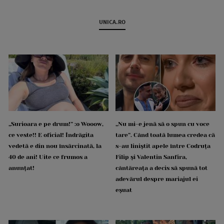
UNICA.RO
„Surioara e pe drum!” :o Wooow,
„Nu mi-e jenă să o spun cu voce
ce veste!! E oficial! Îndrăgita
tare”. Când toată lumea credea că
vedetă e din nou însărcinată, la
s-au liniștit apele între Codruța
40 de ani! Uite ce frumos a
Filip și Valentin Sanfira,
anunțat!
cântăreața a decis să spună tot
adevărul despre mariajul ei
eșuat