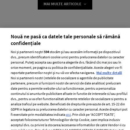
MAI MULTE ARTICOLE
Nouă ne pasă ca datele tale personale să rămână
confidențiale
Noi și partenerii noștri
594
stocăm și/sau accesăm informații pe dispozitivul
dvs., precum identificatorii cookie unici pentru prelucrarea datelor cu caracter
personal. Puteți accepta sau gestiona alegerile dvs. făcând clic mai jos sau în
ABONEAZĂ-TE LA NEWSLETTER
orice moment, pe pagina cu politica de confidențialitate. Aceste alegeri vor fi
raportate partenerilor noștri și nu vă vor afecta navigarea.
Mai multe detalii
Noi si partenerii nostri (retelele de socializare si agentiile de publicitate
partenere, precum si furnizorii nostri de servicii de date analitice) prelucram
Urmareste-ne pe:
date pentru a permite website-ului sa functioneze, pentru a personaliza
continutul si anunturile publicitare afisate in functie de interesele si/sau profilul
dvs., pentru a va oferi functionalitati aferente retelelor de socializare si pentru a
analiza traficul pe website. Beneficiati de drepturile prevazute de art. 15-22 din
GDPR in legatura cu prelucrarea datelor cu caracter personal. Aceste drepturi pot
fi exercitate prin modalitatea indicata
aici
. Prin click pe “ACCEPT TOATE”,
Cele mai citite
acceptati folosirea tuturor Tehnologiilor de tip Cookie, care implica inclusiv
acceptul dvs. cu privire la stocarea/accesarea informatiilor de catre Vendor-ii cu