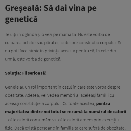
Greșeală: Să dai vina pe
genetică
Te uiți în oglindă și o vezi pe mama ta. Nu este vorba de
culoarea ochilor sau părul ei, ci despre constituția corpului. Și
nu poți face nimic în privința aceasta pentru că, în cele din
urmă, este vorba de genetică.
Soluția: Fii serioasă!
Genele au un rol important în cazul în care este vorba despre
obezitate. Adesea, vei vedea membri ai aceleași familii cu
aceeași constituție a corpului. Cu toate acestea,
pentru
majoritatea dintre noi totul se rezumă la numărul de calorii
– câte calorii consumăm vs. câte calorii ardem prin exercițiu
fizic. Dacă există persoane în familia ta care suferă de obezitate,