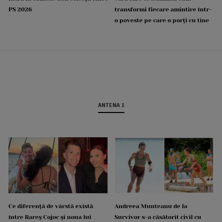
PS 2026
transformi fiecare amintire într-
o poveste pe care o porți cu tine
ANTENA 1
Ce diferență de vârstă există
Andreea Munteanu de la
între Rareș Cojoc și noua lui
Survivor s-a căsătorit civil cu