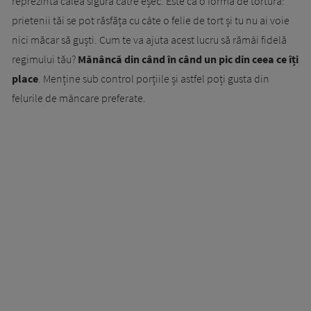
reprezintă calea sigură către eșec. Este ca o formă de tortură:
prietenii tăi se pot răsfăța cu câte o felie de tort și tu nu ai voie
nici măcar să guști. Cum te va ajuta acest lucru să rămâi fidelă
regimului tău?
Mănâncă din când în când un pic din ceea ce îți
place
. Menține sub control porțiile și astfel poți gusta din
felurile de mâncare preferate.