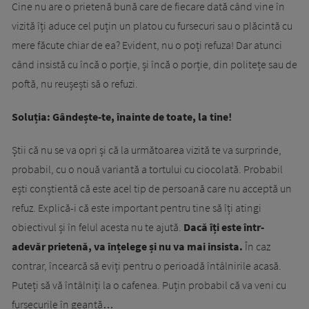
Cine nu are o prietenă bună care de fiecare dată când vine în
vizită îți aduce cel puțin un platou cu fursecuri sau o plăcintă cu
mere făcute chiar de ea? Evident, nu o poți refuza! Dar atunci
când insistă cu încă o porție, și încă o porție, din politețe sau de
poftă, nu reușești să o refuzi.
Soluția: Gândește-te, înainte de toate, la tine!
Știi că nu se va opri și că la următoarea vizită te va surprinde,
probabil, cu o nouă variantă a tortului cu ciocolată. Probabil
ești conștientă că este acel tip de persoană care nu acceptă un
refuz. Explică-i că este important pentru tine să îți atingi
obiectivul și în felul acesta nu te ajută.
Dacă îți este într-
adevăr prietenă, va înțelege și nu va mai insista.
În caz
contrar, încearcă să eviți pentru o perioadă întâlnirile acasă.
Puteți să vă întâlniți la o cafenea. Puțin probabil că va veni cu
fursecurile în geantă…