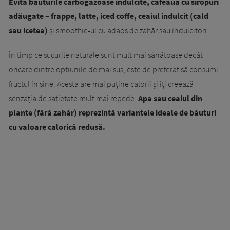
Evită băuturile carbogazoase îndulcite, cafeaua cu siropuri
adăugate – frappe, latte, iced coffe, ceaiul îndulcit (cald
sau icetea)
și smoothie-ul cu adaos de zahăr sau îndulcitori.
În timp ce sucurile naturale sunt mult mai sănătoase decât
oricare dintre opțiunile de mai sus, este de preferat să consumi
fructul în sine. Acesta are mai puține calorii și îți creează
senzația de sațietate mult mai repede.
Apa sau ceaiul din
plante (fără zahăr) reprezintă variantele ideale de băuturi
cu valoare calorică redusă.