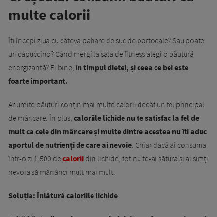
multe calorii
Îți începi ziua cu câteva pahare de suc de portocale? Sau poate
un capuccino? Când mergi la sala de fitness alegi o băutură
energizantă? Ei bine,
în timpul dietei, și ceea ce bei este
foarte important.
Anumite băuturi conțin mai multe calorii decât un fel principal
de mâncare. În plus,
caloriile lichide nu te satisfac la fel de
mult ca cele din mâncare și multe dintre acestea nu îți aduc
aportul de nutrienți de care ai nevoie
. Chiar dacă ai consuma
într-o zi 1.500 de
calorii
din lichide, tot nu te-ai sătura și ai simți
nevoia să mănânci mult mai mult.
Soluția: Înlătură caloriile lichide