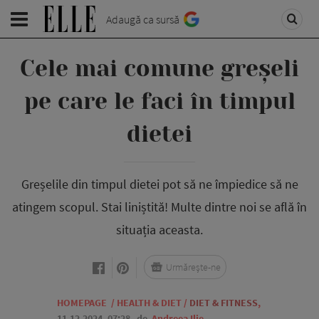
Adaugă ca sursă
Cele mai comune greșeli
pe care le faci în timpul
dietei
Greșelile din timpul dietei pot să ne împiedice să ne
atingem scopul. Stai liniștită! Multe dintre noi se află în
situația aceasta.
Urmărește-ne
HOMEPAGE
/
HEALTH & DIET
/
DIET & FITNESS
,
11.12.2024, 07:28
de
Andreea Ilie