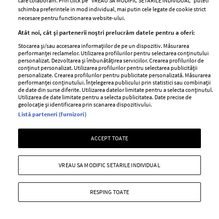
care colaboram. Prin click pe “VREAU SA MODIFIC SETARILE INDIVIDUAL” puteti
BEAUTY
BEAUTY TIPS
BE
schimba preferintele in mod individual, mai putin cele legate de cookie strict
țe
7 uleiuri care stimulează creșterea rapidă a
Ce
necesare pentru functionarea website-ului.
părului
de
Atât noi, cât și partenerii noștri prelucrăm datele pentru a oferi:
Stocarea și/sau accesarea informațiilor de pe un dispozitiv. Măsurarea
performanței reclamelor. Utilizarea profilurilor pentru selectarea conținutului
personalizat. Dezvoltarea și îmbunătățirea serviciilor. Crearea profilurilor de
conținut personalizat. Utilizarea profilurilor pentru selectarea publicității
personalizate. Crearea profilurilor pentru publicitate personalizată. Măsurarea
performanței conținutului. Înțelegerea publicului prin statistici sau combinații
de date din surse diferite. Utilizarea datelor limitate pentru a selecta conținutul.
Utilizarea de date limitate pentru a selecta publicitatea. Date precise de
geolocație și identificarea prin scanarea dispozitivului.
Listă parteneri (furnizori)
ELLE Style Awards
Termeni si conditii
2024
Politica de
ACCEPT TOATE
Despre ELLE
confidențialitate
Romania
Politica de cookies
VREAU SA MODIFIC SETARILE INDIVIDUAL
Contact
Publicitate
Abonamente
RESPING TOATE