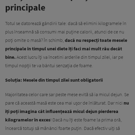
principale
Totul se datorează gândirii tale: dacă să elimini kilogramele în
plus înseamnă să consumi mai puține calorii, atunci de ce nu
poți omite o masă? În schimb,
dacă nu respecți toate mesele
principale în timpul unei diete îți faci mai mult rău decât
bine.
Acest lucru îți va încetini arderile din timpul zilei, iar pe
timpul nopții te va bântui senzația de foame.
Soluția: Mesele din timpul zilei sunt obligatorii
Majoritatea celor care sar peste mese evită să ia micul dejun. Se
pare că această masă este cea mai ușor de înlăturat. Dar nici
nu
îți poți imagina cât influențează micul dejun pierderea
kilogramelor în exces
! Dacă nu îți este foame la prima oră,
încearcă totuși să mănânci foarte puțin. Dacă efectiv uiți să