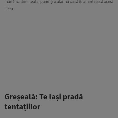
mănănci dimineața, pune-ți o alarmă ca să îți amintească acest
lucru.
Greșeală: Te lași pradă
tentațiilor