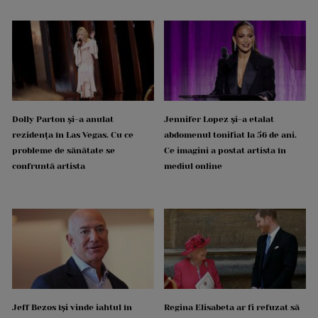
Dolly Parton și-a anulat
Jennifer Lopez și-a etalat
rezidența în Las Vegas. Cu ce
abdomenul tonifiat la 56 de ani.
probleme de sănătate se
Ce imagini a postat artista în
confruntă artista
mediul online
Jeff Bezos își vinde iahtul în
Regina Elisabeta ar fi refuzat să