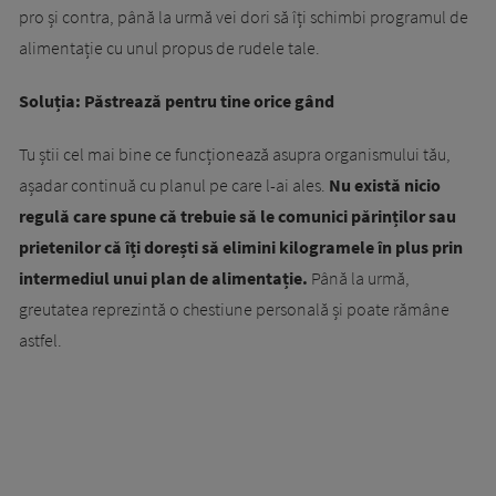
pro și contra, până la urmă vei dori să îți schimbi programul de
alimentație cu unul propus de rudele tale.
Soluția: Păstrează pentru tine orice gând
Tu știi cel mai bine ce funcționează asupra organismului tău,
așadar continuă cu planul pe care l-ai ales.
Nu există nicio
regulă care spune că trebuie să le comunici părinților sau
prietenilor că îți dorești să elimini kilogramele în plus prin
intermediul unui plan de alimentație.
Până la urmă,
greutatea reprezintă o chestiune personală și poate rămâne
astfel.