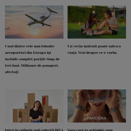
Unul dintre cele mai folosite
Un vecin instruit poate salva o
aeroporturi din Europa își
viață. Vezi despre ce e vorba
închide complet porțile timp de
trei luni. Milioane de pasageri,
afectați
Intră în culisele noii colecții IKEA
Vara care te schimbă: cum