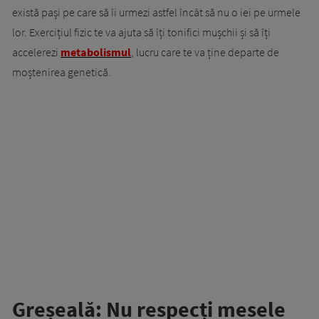
există pași pe care să îi urmezi astfel încât să nu o iei pe urmele
lor. Exercițiul fizic te va ajuta să îți tonifici mușchii și să îți
accelerezi
metabolismul
, lucru care te va ține departe de
moștenirea genetică.
Greșeală: Nu respecți mesele