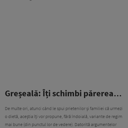
Greșeală: Îți schimbi părerea…
De multe ori, atunci când le spui prietenilor și familiei că urmezi
o dietă, aceștia îți vor propune, fără îndoială, variante de regim
mai bune (din punctul lor de vedere). Datorită argumentelor