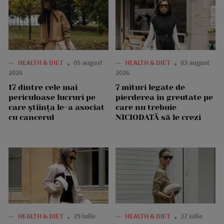
—
HEALTH & DIET
05 august
—
HEALTH & DIET
03 august
2026
2026
17 dintre cele mai
7 mituri legate de
periculoase lucruri pe
pierderea în greutate pe
care știința le-a asociat
care nu trebuie
cu cancerul
NICIODATĂ să le crezi
—
HEALTH & DIET
29 iulie
—
HEALTH & DIET
27 iulie