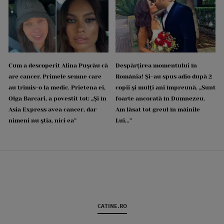
Cum a descoperit Alina Pușcău că
Despărțirea momentului în
are cancer. Primele semne care
România! Și-au spus adio după 2
au trimis-o la medic. Prietena ei,
copii și mulți ani împreună. „Sunt
Olga Barcari, a povestit tot: „Și în
foarte ancorată în Dumnezeu.
Asia Express avea cancer, dar
Am lăsat tot greul în mâinile
nimeni nu știa, nici ea”
Lui...”
CATINE.RO