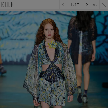
1
/
17