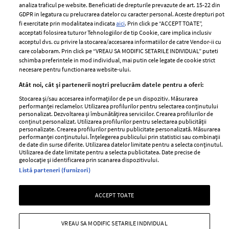
analiza traficul pe website. Beneficiati de drepturile prevazute de art. 15-22 din
GDPR in legatura cu prelucrarea datelor cu caracter personal. Aceste drepturi pot
fi exercitate prin modalitatea indicata
aici
. Prin click pe “ACCEPT TOATE”,
acceptati folosirea tuturor Tehnologiilor de tip Cookie, care implica inclusiv
Unul dintre cele mai folosite
Un vecin instruit poate salva o
acceptul dvs. cu privire la stocarea/accesarea informatiilor de catre Vendor-ii cu
care colaboram. Prin click pe “VREAU SA MODIFIC SETARILE INDIVIDUAL” puteti
aeroporturi din Europa își
viață. Vezi despre ce e vorba
schimba preferintele in mod individual, mai putin cele legate de cookie strict
închide complet porțile timp
necesare pentru functionarea website-ului.
de trei luni. Milioane de
Atât noi, cât și partenerii noștri prelucrăm datele pentru a oferi:
pasageri, afectați
Stocarea și/sau accesarea informațiilor de pe un dispozitiv. Măsurarea
performanței reclamelor. Utilizarea profilurilor pentru selectarea conținutului
personalizat. Dezvoltarea și îmbunătățirea serviciilor. Crearea profilurilor de
conținut personalizat. Utilizarea profilurilor pentru selectarea publicității
personalizate. Crearea profilurilor pentru publicitate personalizată. Măsurarea
performanței conținutului. Înțelegerea publicului prin statistici sau combinații
de date din surse diferite. Utilizarea datelor limitate pentru a selecta conținutul.
Utilizarea de date limitate pentru a selecta publicitatea. Date precise de
geolocație și identificarea prin scanarea dispozitivului.
Listă parteneri (furnizori)
Intră în culisele noii colecții
Vara care te schimbă: cum
ACCEPT TOATE
IKEA PS 2026
transformi fiecare amintire
într-o poveste pe care o porți
cu tine
VREAU SA MODIFIC SETARILE INDIVIDUAL