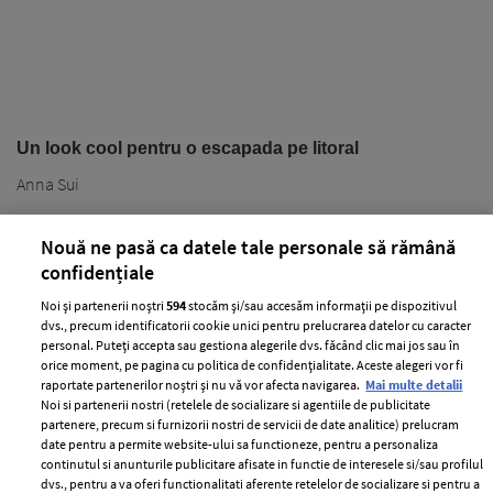
Un look cool pentru o escapada pe litoral
Anna Sui
Nouă ne pasă ca datele tale personale să rămână
confidențiale
Noi și partenerii noștri
594
stocăm și/sau accesăm informații pe dispozitivul
dvs., precum identificatorii cookie unici pentru prelucrarea datelor cu caracter
personal. Puteți accepta sau gestiona alegerile dvs. făcând clic mai jos sau în
orice moment, pe pagina cu politica de confidențialitate. Aceste alegeri vor fi
PARTENERI
raportate partenerilor noștri și nu vă vor afecta navigarea.
Mai multe detalii
Noi si partenerii nostri (retelele de socializare si agentiile de publicitate
partenere, precum si furnizorii nostri de servicii de date analitice) prelucram
date pentru a permite website-ului sa functioneze, pentru a personaliza
continutul si anunturile publicitare afisate in functie de interesele si/sau profilul
dvs., pentru a va oferi functionalitati aferente retelelor de socializare si pentru a