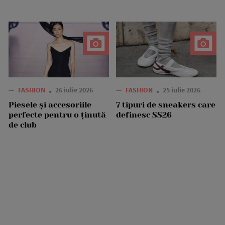
—
FASHION
26 iulie 2026
—
FASHION
25 iulie 2026
Piesele și accesoriile
7 tipuri de sneakers care
perfecte pentru o ținută
definesc SS26
de club