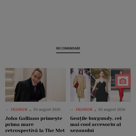
RECOMANDARI
—
FASHION
03 august 2026
—
FASHION
02 august 2026
John Galliano primește
Gențile burgundy, cel
prima mare
mai cool accesoriu al
retrospectivă la The Met
sezonului