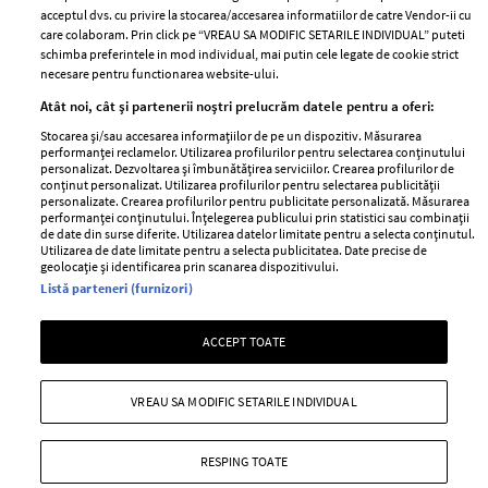
acceptul dvs. cu privire la stocarea/accesarea informatiilor de catre Vendor-ii cu
Abonamente
care colaboram. Prin click pe “VREAU SA MODIFIC SETARILE INDIVIDUAL” puteti
schimba preferintele in mod individual, mai putin cele legate de cookie strict
necesare pentru functionarea website-ului.
Stiri
Libertatea pentru
Atât noi, cât și partenerii noștri prelucrăm datele pentru a oferi:
femei
GSP
Stocarea și/sau accesarea informațiilor de pe un dispozitiv. Măsurarea
Viva
performanței reclamelor. Utilizarea profilurilor pentru selectarea conținutului
Unica
personalizat. Dezvoltarea și îmbunătățirea serviciilor. Crearea profilurilor de
Avantaje
conținut personalizat. Utilizarea profilurilor pentru selectarea publicității
Baby
personalizate. Crearea profilurilor pentru publicitate personalizată. Măsurarea
Retete practice
performanței conținutului. Înțelegerea publicului prin statistici sau combinații
Retete
de date din surse diferite. Utilizarea datelor limitate pentru a selecta conținutul.
Utilizarea de date limitate pentru a selecta publicitatea. Date precise de
geolocație și identificarea prin scanarea dispozitivului.
Pariază responsabil! Decizia ONJN nr. 821/25.09.2025.
Listă parteneri (furnizori)
Jocurile de noroc sunt interzise minorilor.
ACCEPT TOATE
Copyright © 2026 Ringier Romania SRL
VREAU SA MODIFIC SETARILE INDIVIDUAL
RESPING TOATE