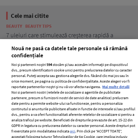
Cele mai citite
BEAUTY
BEAUTY TIPS
BE
țe
7 uleiuri care stimulează creșterea rapidă a
Ce
părului
de
Nouă ne pasă ca datele tale personale să rămână
confidențiale
Noi și partenerii noștri
594
stocăm și/sau accesăm informații pe dispozitivul
dvs., precum identificatorii cookie unici pentru prelucrarea datelor cu caracter
personal. Puteți accepta sau gestiona alegerile dvs. făcând clic mai jos sau în
orice moment, pe pagina cu politica de confidențialitate. Aceste alegeri vor fi
raportate partenerilor noștri și nu vă vor afecta navigarea.
Mai multe detalii
Noi si partenerii nostri (retelele de socializare si agentiile de publicitate
partenere, precum si furnizorii nostri de servicii de date analitice) prelucram
ELLE Style Awards
Termeni si conditii
date pentru a permite website-ului sa functioneze, pentru a personaliza
2024
continutul si anunturile publicitare afisate in functie de interesele si/sau profilul
Politica de
dvs., pentru a va oferi functionalitati aferente retelelor de socializare si pentru a
Despre ELLE
confidențialitate
analiza traficul pe website. Beneficiati de drepturile prevazute de art. 15-22 din
Romania
GDPR in legatura cu prelucrarea datelor cu caracter personal. Aceste drepturi pot
Politica de cookies
fi exercitate prin modalitatea indicata
aici
. Prin click pe “ACCEPT TOATE”,
Contact
Publicitate
acceptati folosirea tuturor Tehnologiilor de tip Cookie, care implica inclusiv