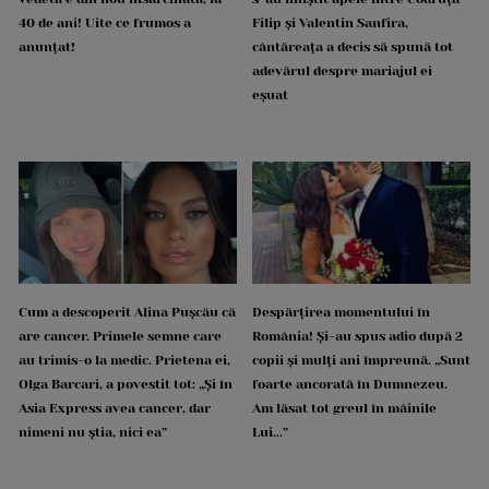
40 de ani! Uite ce frumos a
Filip și Valentin Sanfira,
anunțat!
cântăreața a decis să spună tot
adevărul despre mariajul ei
eșuat
Cum a descoperit Alina Pușcău că
Despărțirea momentului în
are cancer. Primele semne care
România! Și-au spus adio după 2
au trimis-o la medic. Prietena ei,
copii și mulți ani împreună. „Sunt
Olga Barcari, a povestit tot: „Și în
foarte ancorată în Dumnezeu.
Asia Express avea cancer, dar
Am lăsat tot greul în mâinile
nimeni nu știa, nici ea”
Lui...”