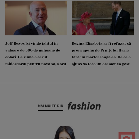
Jeff Bezos își vinde iahtul în
Regina Elisabeta ar fi refuzat să
valoare de 500 de milioane de
preia apelurile Prințului Harry
dolari. Ce sumă a cerut
fără un martor lângă ea. De ce a
miliardarul pentru nava sa, Koru
ajuns să facă un asemenea gest
fashion
MAI MULTE DIN