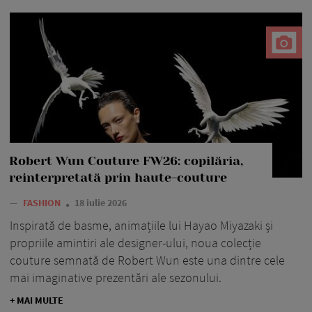
Robert Wun Couture FW26: copilăria,
reinterpretată prin haute-couture
—
FASHION
18 iulie 2026
Inspirată de basme, animațiile lui Hayao Miyazaki și
propriile amintiri ale designer-ului, noua colecție
couture semnată de Robert Wun este una dintre cele
mai imaginative prezentări ale sezonului.
+ MAI MULTE