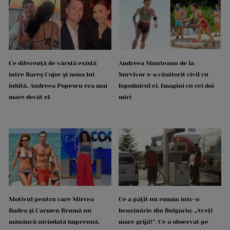
Ce diferență de vârstă există
Andreea Munteanu de la
între Rareș Cojoc și noua lui
Survivor s-a căsătorit civil cu
iubită. Andreea Popescu era mai
logodnicul ei. Imagini cu cei doi
mare decât el
miri
Motivul pentru care Mircea
Ce a pățit un român într-o
Badea și Carmen Brumă nu
benzinărie din Bulgaria: „Aveți
mănâncă niciodată împreună.
mare grijă!”. Ce a observat pe