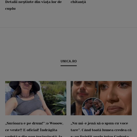
Detalii neștiute din viața lor de
chitanță
cuplu
UNICA.RO
„Surioara e pe drum!” :o Wooow,
„Nu mi-e jenă să o spun cu voce
ce veste!! E oficial! Îndrăgita
tare”. Când toată lumea credea că
vedetă e din nou însărcinată, la
s-au liniștit apele între Codruța