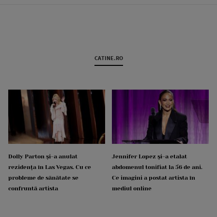
CATINE.RO
Dolly Parton și-a anulat
Jennifer Lopez și-a etalat
rezidența în Las Vegas. Cu ce
abdomenul tonifiat la 56 de ani.
probleme de sănătate se
Ce imagini a postat artista în
confruntă artista
mediul online