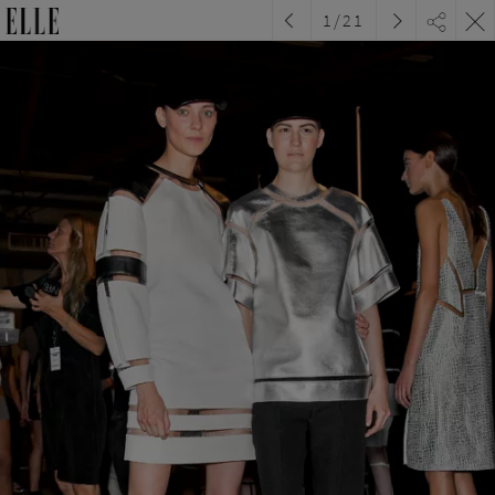
1
/
21