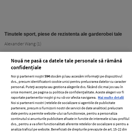
Tinutele sport, piese de rezistenta ale garderobei tale
Alexander Wang (1)
Nouă ne pasă ca datele tale personale să rămână
confidențiale
Noi și partenerii noștri
594
stocăm și/sau accesăm informații pe dispozitivul
dvs., precum identificatorii cookie unici pentru prelucrarea datelor cu caracter
personal. Puteți accepta sau gestiona alegerile dvs. făcând clic mai jos sau în
PARTENERI
orice moment, pe pagina cu politica de confidențialitate. Aceste alegeri vor fi
raportate partenerilor noștri și nu vă vor afecta navigarea.
Mai multe detalii
Noi si partenerii nostri (retelele de socializare si agentiile de publicitate
partenere, precum si furnizorii nostri de servicii de date analitice) prelucram
date pentru a permite website-ului sa functioneze, pentru a personaliza
continutul si anunturile publicitare afisate in functie de interesele si/sau profilul
dvs., pentru a va oferi functionalitati aferente retelelor de socializare si pentru a
analiza traficul pe website. Beneficiati de drepturile prevazute de art. 15-22 din