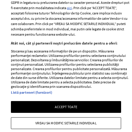
GDPR in legatura cu prelucrarea datelor cu caracter personal. Aceste drepturi pot
fi exercitate prin modalitatea indicata
aici
. Prin click pe “ACCEPT TOATE”,
acceptati folosirea tuturor Tehnologiilor de tip Cookie, care implica inclusiv
Unul dintre cele mai folosite
Un vecin instruit poate salva o
acceptul dvs. cu privire la stocarea/accesarea informatiilor de catre Vendor-ii cu
care colaboram. Prin click pe “VREAU SA MODIFIC SETARILE INDIVIDUAL” puteti
aeroporturi din Europa își
viață. Vezi despre ce e vorba
schimba preferintele in mod individual, mai putin cele legate de cookie strict
închide complet porțile timp
necesare pentru functionarea website-ului.
de trei luni. Milioane de
Atât noi, cât și partenerii noștri prelucrăm datele pentru a oferi:
pasageri, afectați
Stocarea și/sau accesarea informațiilor de pe un dispozitiv. Măsurarea
performanței reclamelor. Utilizarea profilurilor pentru selectarea conținutului
personalizat. Dezvoltarea și îmbunătățirea serviciilor. Crearea profilurilor de
conținut personalizat. Utilizarea profilurilor pentru selectarea publicității
personalizate. Crearea profilurilor pentru publicitate personalizată. Măsurarea
performanței conținutului. Înțelegerea publicului prin statistici sau combinații
de date din surse diferite. Utilizarea datelor limitate pentru a selecta conținutul.
Utilizarea de date limitate pentru a selecta publicitatea. Date precise de
geolocație și identificarea prin scanarea dispozitivului.
Listă parteneri (furnizori)
Intră în culisele noii colecții
Vara care te schimbă: cum
IKEA PS 2026
transformi fiecare amintire
ACCEPT TOATE
într-o poveste pe care o porți
cu tine
VREAU SA MODIFIC SETARILE INDIVIDUAL