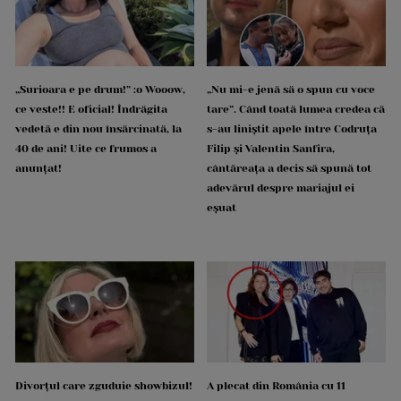
„Surioara e pe drum!” :o Wooow,
„Nu mi-e jenă să o spun cu voce
ce veste!! E oficial! Îndrăgita
tare”. Când toată lumea credea că
vedetă e din nou însărcinată, la
s-au liniștit apele între Codruța
40 de ani! Uite ce frumos a
Filip și Valentin Sanfira,
anunțat!
cântăreața a decis să spună tot
adevărul despre mariajul ei
eșuat
Divorțul care zguduie showbizul!
A plecat din România cu 11