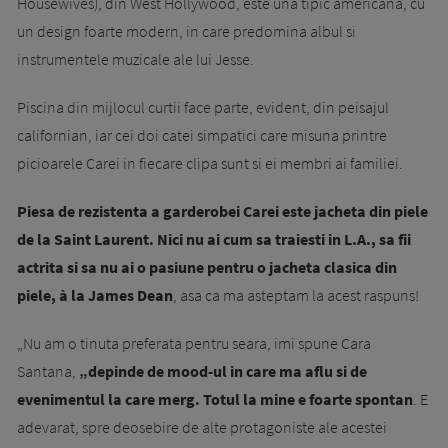
Housewives), din West Hollywood, este una tipic americana, cu
un design foarte modern, in care predomina albul si
instrumentele muzicale ale lui Jesse.
Piscina din mijlocul curtii face parte, evident, din peisajul
californian, iar cei doi catei simpatici care misuna printre
picioarele Carei in fiecare clipa sunt si ei membri ai familiei.
Piesa de rezistenta a garderobei Carei este jacheta din piele
de la Saint Laurent. Nici nu ai cum sa traiesti in L.A., sa fii
actrita si sa nu ai o pasiune pentru o jacheta clasica din
piele, à la James Dean
, asa ca ma asteptam la acest raspuns!
„Nu am o tinuta preferata pentru seara, imi spune Cara
Santana,
„depinde de mood-ul in care ma aflu si de
evenimentul la care merg. Totul la mine e foarte spontan
. E
adevarat, spre deosebire de alte protagoniste ale acestei