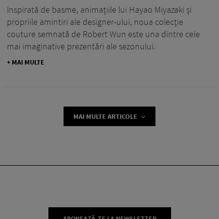
Inspirată de basme, animațiile lui Hayao Miyazaki și
propriile amintiri ale designer-ului, noua colecție
couture semnată de Robert Wun este una dintre cele
mai imaginative prezentări ale sezonului.
+ MAI MULTE
MAI MULTE ARTICOLE
ABONEAZĂ-TE LA NEWSLETTER