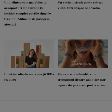
Unul dintre cele mai folosite
Un vecin instruit poate salva o
aeroporturi din Europa își
viață. Vezi despre ce e vorba
închide complet porțile timp de
trei luni. Milioane de pasageri,
afectați
Intră în culisele noii colecții IKEA
Vara care te schimbă: cum
PS 2026
transformi fiecare amintire într-
o poveste pe care o porți cu tine