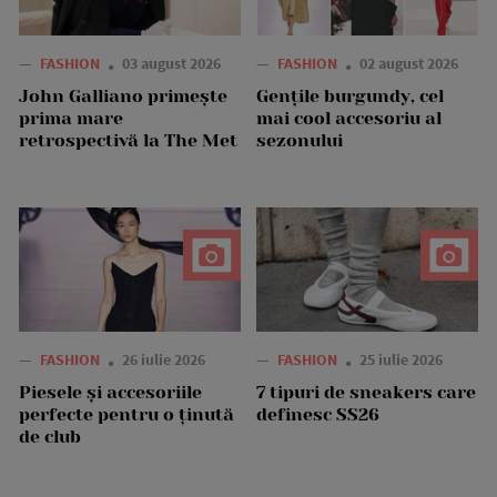
—
FASHION
03 august 2026
—
FASHION
02 august 2026
John Galliano primește
Gențile burgundy, cel
prima mare
mai cool accesoriu al
retrospectivă la The Met
sezonului
—
FASHION
26 iulie 2026
—
FASHION
25 iulie 2026
Piesele și accesoriile
7 tipuri de sneakers care
perfecte pentru o ținută
definesc SS26
de club