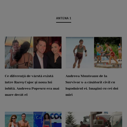
ANTENA 1
Ce diferență de vârstă există
Andreea Munteanu de la
între Rareș Cojoc și noua lui
Survivor s-a căsătorit civil cu
iubită. Andreea Popescu era mai
logodnicul ei. Imagini cu cei doi
mare decât el
miri