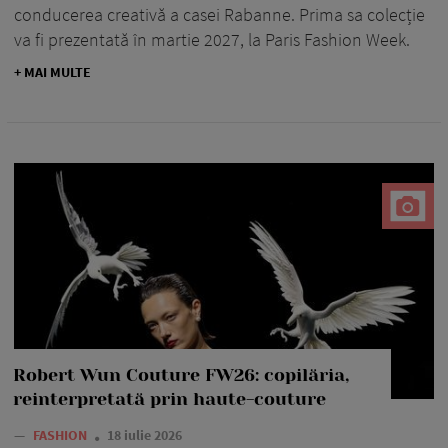
conducerea creativă a casei Rabanne. Prima sa colecție
va fi prezentată în martie 2027, la Paris Fashion Week.
+ MAI MULTE
Robert Wun Couture FW26: copilăria,
reinterpretată prin haute-couture
—
FASHION
18 iulie 2026