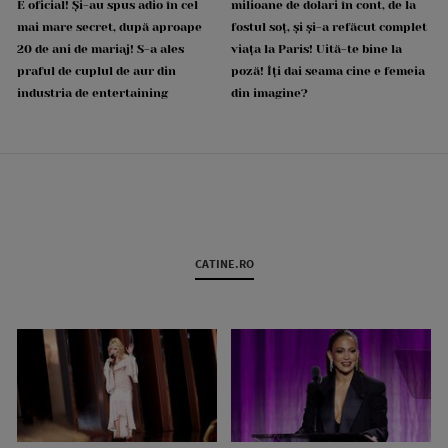
E oficial! Și-au spus adio în cel
milioane de dolari în cont, de la
mai mare secret, după aproape
fostul soț, și și-a refăcut complet
20 de ani de mariaj! S-a ales
viața la Paris! Uită-te bine la
praful de cuplul de aur din
poză! Îți dai seama cine e femeia
industria de entertaining
din imagine?
CATINE.RO