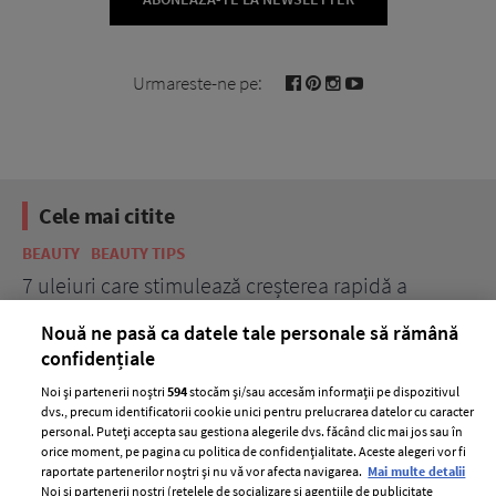
Urmareste-ne pe:
Cele mai citite
BEAUTY
BEAUTY TIPS
BE
țe
7 uleiuri care stimulează creșterea rapidă a
Ce
părului
de
Nouă ne pasă ca datele tale personale să rămână
confidențiale
Noi și partenerii noștri
594
stocăm și/sau accesăm informații pe dispozitivul
dvs., precum identificatorii cookie unici pentru prelucrarea datelor cu caracter
personal. Puteți accepta sau gestiona alegerile dvs. făcând clic mai jos sau în
orice moment, pe pagina cu politica de confidențialitate. Aceste alegeri vor fi
raportate partenerilor noștri și nu vă vor afecta navigarea.
Mai multe detalii
Noi si partenerii nostri (retelele de socializare si agentiile de publicitate