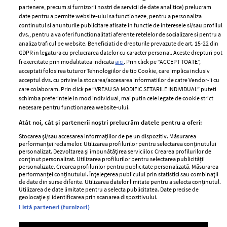
partenere, precum si furnizorii nostri de servicii de date analitice) prelucram
ELLE Style Awards
Termeni si conditii
date pentru a permite website-ului sa functioneze, pentru a personaliza
2024
continutul si anunturile publicitare afisate in functie de interesele si/sau profilul
Politica de
dvs., pentru a va oferi functionalitati aferente retelelor de socializare si pentru a
Despre ELLE
confidențialitate
analiza traficul pe website. Beneficiati de drepturile prevazute de art. 15-22 din
Romania
GDPR in legatura cu prelucrarea datelor cu caracter personal. Aceste drepturi pot
Politica de cookies
fi exercitate prin modalitatea indicata
aici
. Prin click pe “ACCEPT TOATE”,
Contact
Publicitate
acceptati folosirea tuturor Tehnologiilor de tip Cookie, care implica inclusiv
acceptul dvs. cu privire la stocarea/accesarea informatiilor de catre Vendor-ii cu
Abonamente
care colaboram. Prin click pe “VREAU SA MODIFIC SETARILE INDIVIDUAL” puteti
schimba preferintele in mod individual, mai putin cele legate de cookie strict
necesare pentru functionarea website-ului.
Stiri
Libertatea pentru
Atât noi, cât și partenerii noștri prelucrăm datele pentru a oferi:
femei
GSP
Stocarea și/sau accesarea informațiilor de pe un dispozitiv. Măsurarea
Viva
performanței reclamelor. Utilizarea profilurilor pentru selectarea conținutului
Unica
personalizat. Dezvoltarea și îmbunătățirea serviciilor. Crearea profilurilor de
Avantaje
conținut personalizat. Utilizarea profilurilor pentru selectarea publicității
Baby
personalizate. Crearea profilurilor pentru publicitate personalizată. Măsurarea
Retete practice
performanței conținutului. Înțelegerea publicului prin statistici sau combinații
Retete
de date din surse diferite. Utilizarea datelor limitate pentru a selecta conținutul.
Utilizarea de date limitate pentru a selecta publicitatea. Date precise de
geolocație și identificarea prin scanarea dispozitivului.
Pariază responsabil! Decizia ONJN nr. 821/25.09.2025.
Listă parteneri (furnizori)
Jocurile de noroc sunt interzise minorilor.