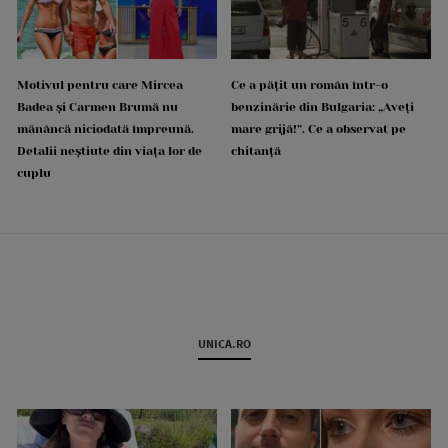
Motivul pentru care Mircea
Ce a pățit un român într-o
Badea și Carmen Brumă nu
benzinărie din Bulgaria: „Aveți
mănâncă niciodată împreună.
mare grijă!”. Ce a observat pe
Detalii neștiute din viața lor de
chitanță
cuplu
UNICA.RO