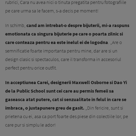
rubrici, Cara nu avea nici o tinuta pregatita pentru fotografiile
pe care urma sa le facem, s-a decis pe moment!
In schimb,
cand am intrebat-o despre bijuterii, mi-a raspuns
emotionata ca singura bijuterie pe care o poarta zilnic si
care conteaza pentru ea este inelul ei de logodna
. „Are o
semnificatie foarte importanta pentru mine, dar are si un
design clasic si spectaculos, care il transforma in accesoriul
perfect pentru orice outfit.
In acceptiunea Carei, designerii Maxwell Osborne si Dao Yi
de la Public School sunt cei care au permis femeii sa
gaseasca atat putere, cat si senzualitate in felul in care se
imbraca, o juxtapunere greu de gasit.
„Din fericire, sunt si
prietena cu ei, asa ca port foarte des piese din colectiile lor, pe
care pur si simplu le ador!