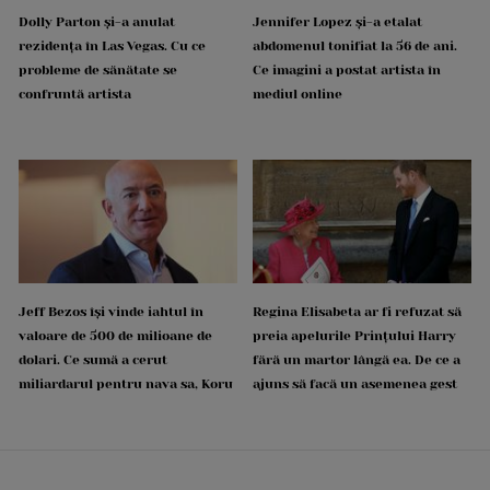
Dolly Parton și-a anulat
Jennifer Lopez și-a etalat
rezidența în Las Vegas. Cu ce
abdomenul tonifiat la 56 de ani.
probleme de sănătate se
Ce imagini a postat artista în
confruntă artista
mediul online
Jeff Bezos își vinde iahtul în
Regina Elisabeta ar fi refuzat să
valoare de 500 de milioane de
preia apelurile Prințului Harry
dolari. Ce sumă a cerut
fără un martor lângă ea. De ce a
miliardarul pentru nava sa, Koru
ajuns să facă un asemenea gest