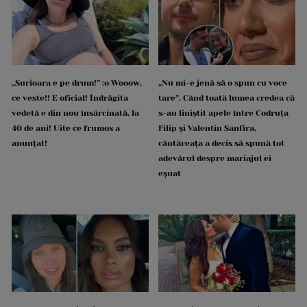
„Surioara e pe drum!” :o Wooow,
„Nu mi-e jenă să o spun cu voce
ce veste!! E oficial! Îndrăgita
tare”. Când toată lumea credea că
vedetă e din nou însărcinată, la
s-au liniștit apele între Codruța
40 de ani! Uite ce frumos a
Filip și Valentin Sanfira,
anunțat!
cântăreața a decis să spună tot
adevărul despre mariajul ei
eșuat