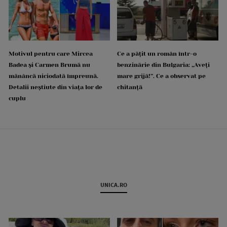
Motivul pentru care Mircea
Ce a pățit un român într-o
Badea și Carmen Brumă nu
benzinărie din Bulgaria: „Aveți
mănâncă niciodată împreună.
mare grijă!”. Ce a observat pe
Detalii neștiute din viața lor de
chitanță
cuplu
UNICA.RO