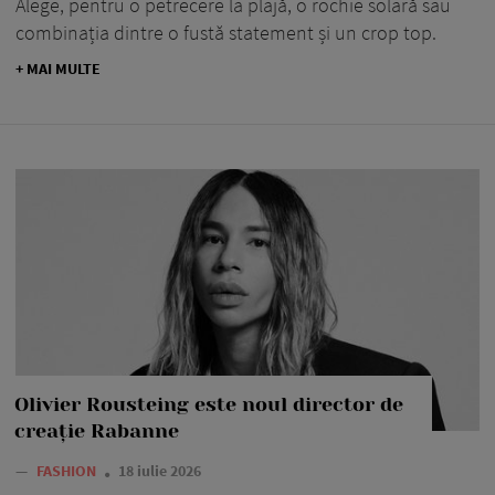
Alege, pentru o petrecere la plajă, o rochie solară sau
combinația dintre o fustă statement și un crop top.
+ MAI MULTE
Olivier Rousteing este noul director de
creație Rabanne
—
FASHION
18 iulie 2026