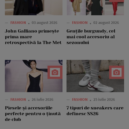
—
FASHION
03 august 2026
—
FASHION
02 august 2026
John Galliano primește
Gențile burgundy, cel
prima mare
mai cool accesoriu al
retrospectivă la The Met
sezonului
—
FASHION
26 iulie 2026
—
FASHION
25 iulie 2026
Piesele și accesoriile
7 tipuri de sneakers care
perfecte pentru o ținută
definesc SS26
de club