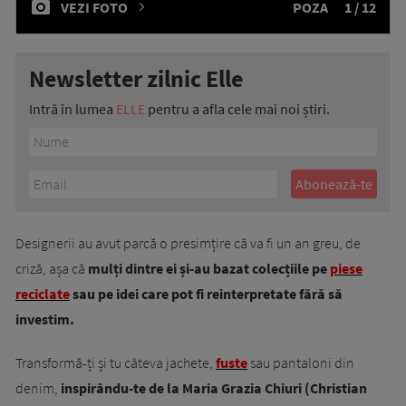
VEZI FOTO
POZA
1 / 12
Newsletter zilnic Elle
Intră în lumea
ELLE
pentru a afla cele mai noi știri.
Designerii au avut parcă o presimțire că va fi un an greu, de
criză, așa că
mulți dintre ei și-au bazat colecțiile pe
piese
reciclate
sau pe idei care pot fi reinterpretate fără să
investim.
Transformă-ți și tu câteva jachete,
fuste
sau pantaloni din
denim,
inspirându-te de la Maria Grazia Chiuri (Christian