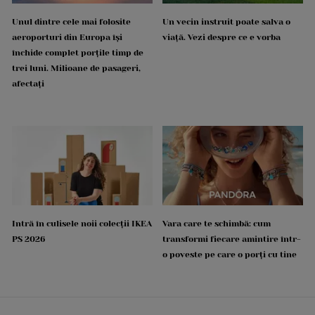
Unul dintre cele mai folosite
Un vecin instruit poate salva o
aeroporturi din Europa își
viață. Vezi despre ce e vorba
închide complet porțile timp de
trei luni. Milioane de pasageri,
afectați
Intră în culisele noii colecții IKEA
Vara care te schimbă: cum
PS 2026
transformi fiecare amintire într-
o poveste pe care o porți cu tine