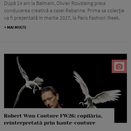
După 14 ani la Balmain, Olivier Rousteing preia
conducerea creativă a casei Rabanne. Prima sa colecție
va fi prezentată în martie 2027, la Paris Fashion Week.
+ MAI MULTE
Robert Wun Couture FW26: copilăria,
reinterpretată prin haute-couture