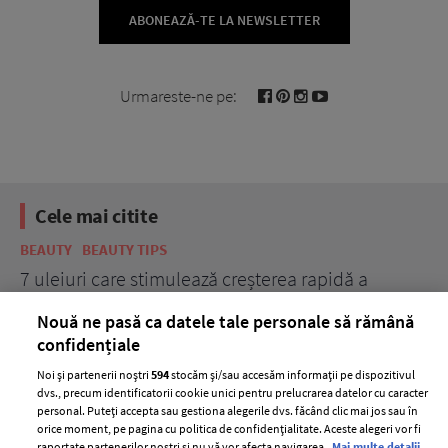
ABONEAZĂ-TE LA NEWSLETTER
Urmareste-ne pe:
Cele mai citite
BEAUTY
BEAUTY TIPS
BE
țe
7 uleiuri care stimulează creșterea rapidă a
Ce
părului
de
Nouă ne pasă ca datele tale personale să rămână
confidențiale
Noi și partenerii noștri
594
stocăm și/sau accesăm informații pe dispozitivul
dvs., precum identificatorii cookie unici pentru prelucrarea datelor cu caracter
personal. Puteți accepta sau gestiona alegerile dvs. făcând clic mai jos sau în
orice moment, pe pagina cu politica de confidențialitate. Aceste alegeri vor fi
raportate partenerilor noștri și nu vă vor afecta navigarea.
Mai multe detalii