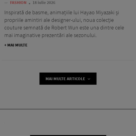
—
FASHION
18 iulie 2026
Inspirată de basme, animațiile lui Hayao Miyazaki și
propriile amintiri ale designer-ului, noua colecție
couture semnată de Robert Wun este una dintre cele
mai imaginative prezentări ale sezonului.
+ MAI MULTE
MAI MULTE ARTICOLE