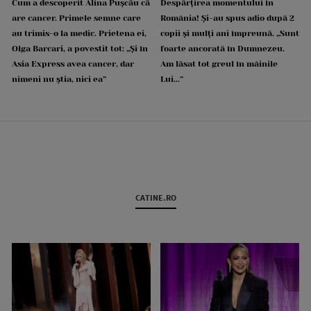
Cum a descoperit Alina Pușcău că
Despărțirea momentului în
are cancer. Primele semne care
România! Și-au spus adio după 2
au trimis-o la medic. Prietena ei,
copii și mulți ani împreună. „Sunt
Olga Barcari, a povestit tot: „Și în
foarte ancorată în Dumnezeu.
Asia Express avea cancer, dar
Am lăsat tot greul în mâinile
nimeni nu știa, nici ea”
Lui...”
CATINE.RO