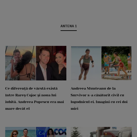
ANTENA 1
Ce diferență de vârstă există
Andreea Munteanu de la
între Rareș Cojoc și noua lui
Survivor s-a căsătorit civil cu
iubită. Andreea Popescu era mai
logodnicul ei. Imagini cu cei doi
mare decât el
miri