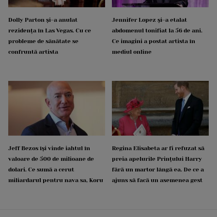
Dolly Parton și-a anulat
Jennifer Lopez și-a etalat
rezidența în Las Vegas. Cu ce
abdomenul tonifiat la 56 de ani.
probleme de sănătate se
Ce imagini a postat artista în
confruntă artista
mediul online
Jeff Bezos își vinde iahtul în
Regina Elisabeta ar fi refuzat să
valoare de 500 de milioane de
preia apelurile Prințului Harry
dolari. Ce sumă a cerut
fără un martor lângă ea. De ce a
miliardarul pentru nava sa, Koru
ajuns să facă un asemenea gest