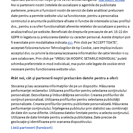
Noi si partenerii nostri (retelele de socializare si agentiile de publicitate
partenere, precum si furnizorii nostri de servicii de date analitice) prelucram
ELLE Style Awards
Termeni si conditii
date pentru a permite website-ului sa functioneze, pentru a personaliza
2024
continutul si anunturile publicitare afisate in functie de interesele si/sau profilul
Politica de
dvs., pentru a va oferi functionalitati aferente retelelor de socializare si pentru a
Despre ELLE
confidențialitate
analiza traficul pe website. Beneficiati de drepturile prevazute de art. 15-22 din
Romania
GDPR in legatura cu prelucrarea datelor cu caracter personal. Aceste drepturi pot
Politica de cookies
fi exercitate prin modalitatea indicata
aici
. Prin click pe “ACCEPT TOATE”,
Contact
Publicitate
acceptati folosirea tuturor Tehnologiilor de tip Cookie, care implica inclusiv
acceptul dvs. cu privire la stocarea/accesarea informatiilor de catre Vendor-ii cu
Abonamente
care colaboram. Prin click pe “VREAU SA MODIFIC SETARILE INDIVIDUAL” puteti
schimba preferintele in mod individual, mai putin cele legate de cookie strict
necesare pentru functionarea website-ului.
Stiri
Libertatea pentru
Atât noi, cât și partenerii noștri prelucrăm datele pentru a oferi:
femei
GSP
Stocarea și/sau accesarea informațiilor de pe un dispozitiv. Măsurarea
Viva
performanței reclamelor. Utilizarea profilurilor pentru selectarea conținutului
Unica
personalizat. Dezvoltarea și îmbunătățirea serviciilor. Crearea profilurilor de
Avantaje
conținut personalizat. Utilizarea profilurilor pentru selectarea publicității
Baby
personalizate. Crearea profilurilor pentru publicitate personalizată. Măsurarea
Retete practice
performanței conținutului. Înțelegerea publicului prin statistici sau combinații
Retete
de date din surse diferite. Utilizarea datelor limitate pentru a selecta conținutul.
Utilizarea de date limitate pentru a selecta publicitatea. Date precise de
geolocație și identificarea prin scanarea dispozitivului.
Pariază responsabil! Decizia ONJN nr. 821/25.09.2025.
Listă parteneri (furnizori)
Jocurile de noroc sunt interzise minorilor.