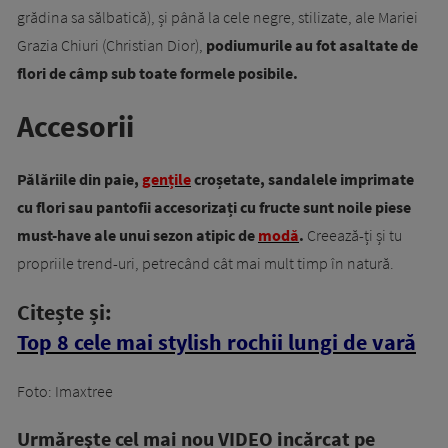
grădina sa sălbatică), și până la cele negre, stilizate, ale Mariei
Grazia Chiuri (Christian Dior),
podiumurile au fot asaltate de
flori de câmp sub toate formele posibile.
Accesorii
Pălăriile din paie,
gențile
croșetate, sandalele imprimate
cu flori sau pantofii accesorizați cu fructe sunt noile piese
must-have ale unui sezon atipic de
modă
.
Creează-ți și tu
propriile trend-uri, petrecând cât mai mult timp în natură.
Citește și:
Top 8 cele mai stylish rochii lungi de vară
Foto: Imaxtree
Urmăreşte cel mai nou VIDEO incărcat pe