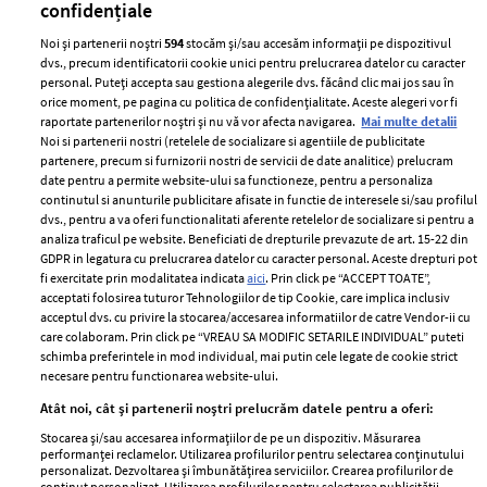
confidențiale
Noi și partenerii noștri
594
stocăm și/sau accesăm informații pe dispozitivul
dvs., precum identificatorii cookie unici pentru prelucrarea datelor cu caracter
personal. Puteți accepta sau gestiona alegerile dvs. făcând clic mai jos sau în
orice moment, pe pagina cu politica de confidențialitate. Aceste alegeri vor fi
raportate partenerilor noștri și nu vă vor afecta navigarea.
Mai multe detalii
Noi si partenerii nostri (retelele de socializare si agentiile de publicitate
partenere, precum si furnizorii nostri de servicii de date analitice) prelucram
ELLE Style Awards
Termeni si conditii
date pentru a permite website-ului sa functioneze, pentru a personaliza
2024
continutul si anunturile publicitare afisate in functie de interesele si/sau profilul
Politica de
dvs., pentru a va oferi functionalitati aferente retelelor de socializare si pentru a
Despre ELLE
confidențialitate
analiza traficul pe website. Beneficiati de drepturile prevazute de art. 15-22 din
Romania
GDPR in legatura cu prelucrarea datelor cu caracter personal. Aceste drepturi pot
Politica de cookies
fi exercitate prin modalitatea indicata
aici
. Prin click pe “ACCEPT TOATE”,
Contact
Publicitate
acceptati folosirea tuturor Tehnologiilor de tip Cookie, care implica inclusiv
acceptul dvs. cu privire la stocarea/accesarea informatiilor de catre Vendor-ii cu
Abonamente
care colaboram. Prin click pe “VREAU SA MODIFIC SETARILE INDIVIDUAL” puteti
schimba preferintele in mod individual, mai putin cele legate de cookie strict
necesare pentru functionarea website-ului.
Stiri
Libertatea pentru
Atât noi, cât și partenerii noștri prelucrăm datele pentru a oferi:
femei
GSP
Stocarea și/sau accesarea informațiilor de pe un dispozitiv. Măsurarea
Viva
performanței reclamelor. Utilizarea profilurilor pentru selectarea conținutului
Unica
personalizat. Dezvoltarea și îmbunătățirea serviciilor. Crearea profilurilor de
Avantaje
conținut personalizat. Utilizarea profilurilor pentru selectarea publicității