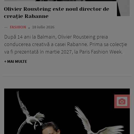
Olivier Rousteing este noul director de
creație Rabanne
—
FASHION
18 iulie 2026
După 14 ani la Balmain, Olivier Rousteing preia
conducerea creativă a casei Rabanne. Prima sa colecție
va fi prezentată în martie 2027, la Paris Fashion Week.
+ MAI MULTE