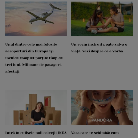
Unul dintre cele mai folosite
Un vecin instruit poate salva o
aeroporturi din Europa își
viață. Vezi despre ce e vorba
închide complet porțile timp de
trei luni. Milioane de pasageri,
afectați
Intră în culisele noii colecții IKEA
Vara care te schimbă: cum