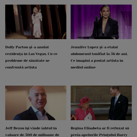
Dolly Parton și-a anulat
Jennifer Lopez și-a etalat
rezidența în Las Vegas. Cu ce
abdomenul tonifiat la 56 de ani.
probleme de sănătate se
Ce imagini a postat artista în
confruntă artista
mediul online
Jeff Bezos își vinde iahtul în
Regina Elisabeta ar fi refuzat să
valoare de 500 de milioane de
preia apelurile Prințului Harry