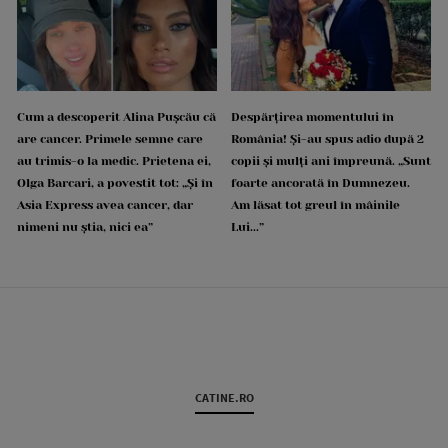
Cum a descoperit Alina Pușcău că
Despărțirea momentului în
are cancer. Primele semne care
România! Și-au spus adio după 2
au trimis-o la medic. Prietena ei,
copii și mulți ani împreună. „Sunt
Olga Barcari, a povestit tot: „Și în
foarte ancorată în Dumnezeu.
Asia Express avea cancer, dar
Am lăsat tot greul în mâinile
nimeni nu știa, nici ea”
Lui...”
CATINE.RO