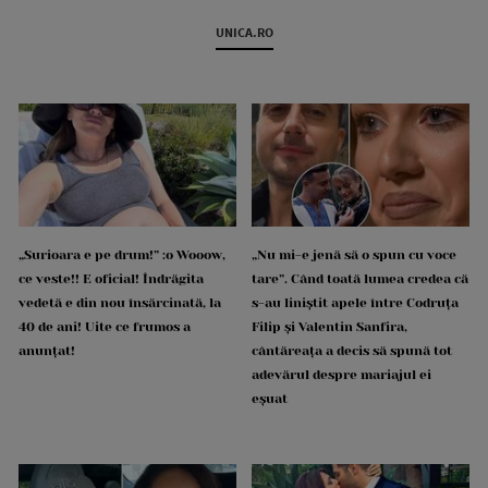
UNICA.RO
„Surioara e pe drum!” :o Wooow,
„Nu mi-e jenă să o spun cu voce
ce veste!! E oficial! Îndrăgita
tare”. Când toată lumea credea că
vedetă e din nou însărcinată, la
s-au liniștit apele între Codruța
40 de ani! Uite ce frumos a
Filip și Valentin Sanfira,
anunțat!
cântăreața a decis să spună tot
adevărul despre mariajul ei
eșuat