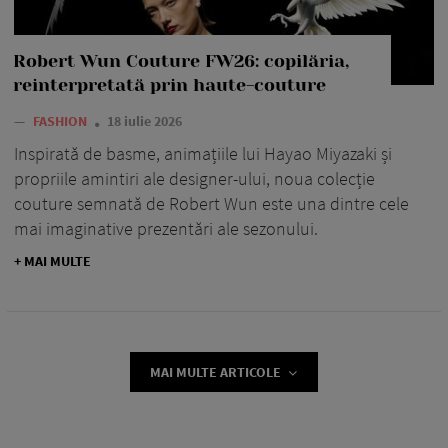
Robert Wun Couture FW26: copilăria,
reinterpretată prin haute-couture
—
FASHION
18 iulie 2026
Inspirată de basme, animațiile lui Hayao Miyazaki și
propriile amintiri ale designer-ului, noua colecție
couture semnată de Robert Wun este una dintre cele
mai imaginative prezentări ale sezonului.
+ MAI MULTE
MAI MULTE ARTICOLE