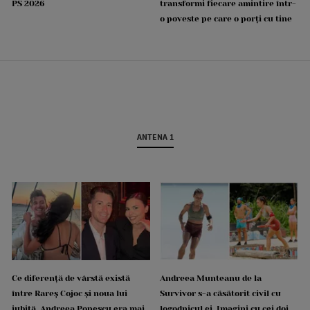
PS 2026
transformi fiecare amintire într-
o poveste pe care o porți cu tine
ANTENA 1
Ce diferență de vârstă există
Andreea Munteanu de la
între Rareș Cojoc și noua lui
Survivor s-a căsătorit civil cu
iubită. Andreea Popescu era mai
logodnicul ei. Imagini cu cei doi