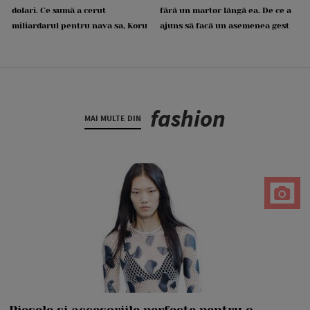
dolari. Ce sumă a cerut
fără un martor lângă ea. De ce a
miliardarul pentru nava sa, Koru
ajuns să facă un asemenea gest
fashion
MAI MULTE DIN
Piesele și accesoriile perfecte pentru o