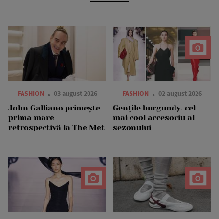
—
FASHION
03 august 2026
—
FASHION
02 august 2026
John Galliano primește
Gențile burgundy, cel
prima mare
mai cool accesoriu al
retrospectivă la The Met
sezonului