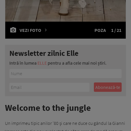
VEZI FOTO
POZA
1 / 21
Newsletter zilnic Elle
Intră în lumea
ELLE
pentru a afla cele mai noi știri.
Welcome to the jungle
Un imprimeu tipic anilor ’80 și care ne duce cu gândul la Gianni