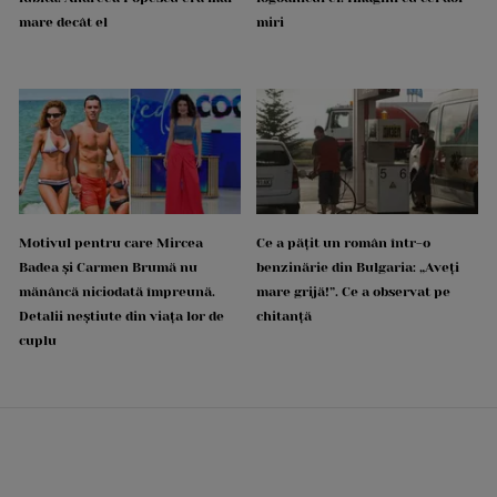
mare decât el
miri
Motivul pentru care Mircea
Ce a pățit un român într-o
Badea și Carmen Brumă nu
benzinărie din Bulgaria: „Aveți
mănâncă niciodată împreună.
mare grijă!”. Ce a observat pe
Detalii neștiute din viața lor de
chitanță
cuplu