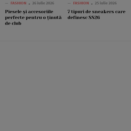
—
FASHION
26 iulie 2026
—
FASHION
25 iulie 2026
Piesele și accesoriile
7 tipuri de sneakers care
perfecte pentru o ținută
definesc SS26
de club