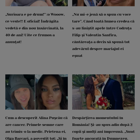
„Surioara e pe drum!” :o Wooow,
„Nu mi-e jenă să o spun cu voce
ce veste!! E oficial! Îndrăgita
tare”. Când toată lumea credea că
vedetă e din nou însărcinată, la
s-au liniștit apele între Codruța
40 de ani! Uite ce frumos a
Filip și Valentin Sanfira,
anunțat!
cântăreața a decis să spună tot
adevărul despre mariajul ei
eșuat
Cum a descoperit Alina Pușcău că
Despărțirea momentului în
are cancer. Primele semne care
România! Și-au spus adio după 2
au trimis-o la medic. Prietena ei,
copii și mulți ani împreună. „Sunt
Olga Barcari, a povestit tot: „Și în
foarte ancorată în Dumnezeu.