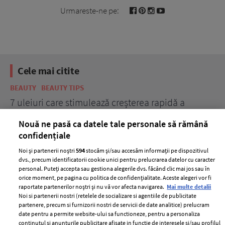
Urmareste-ne pe:
Cele mai citite
BEAUTY
BEAUTY TIPS
BE
țe
7 uleiuri care stimulează creșterea rapidă a
Ce
părului
de
Nouă ne pasă ca datele tale personale să rămână
confidențiale
Noi și partenerii noștri
594
stocăm și/sau accesăm informații pe dispozitivul
dvs., precum identificatorii cookie unici pentru prelucrarea datelor cu caracter
personal. Puteți accepta sau gestiona alegerile dvs. făcând clic mai jos sau în
orice moment, pe pagina cu politica de confidențialitate. Aceste alegeri vor fi
raportate partenerilor noștri și nu vă vor afecta navigarea.
Mai multe detalii
Noi si partenerii nostri (retelele de socializare si agentiile de publicitate
partenere, precum si furnizorii nostri de servicii de date analitice) prelucram
ELLE Style Awards
Termeni si conditii
date pentru a permite website-ului sa functioneze, pentru a personaliza
2024
continutul si anunturile publicitare afisate in functie de interesele si/sau profilul