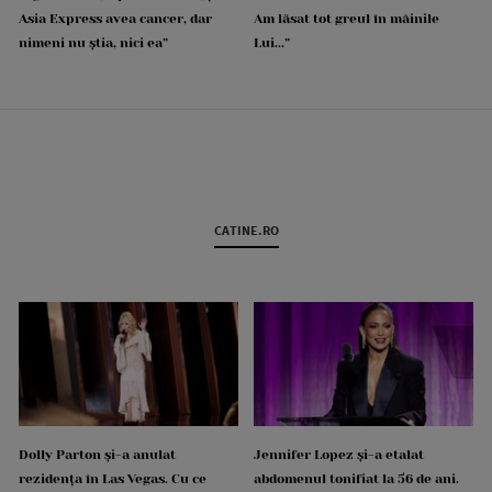
Asia Express avea cancer, dar
Am lăsat tot greul în mâinile
nimeni nu știa, nici ea”
Lui...”
CATINE.RO
Dolly Parton și-a anulat
Jennifer Lopez și-a etalat
rezidența în Las Vegas. Cu ce
abdomenul tonifiat la 56 de ani.