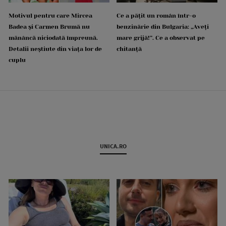
Motivul pentru care Mircea
Ce a pățit un român într-o
Badea și Carmen Brumă nu
benzinărie din Bulgaria: „Aveți
mănâncă niciodată împreună.
mare grijă!”. Ce a observat pe
Detalii neștiute din viața lor de
chitanță
cuplu
UNICA.RO