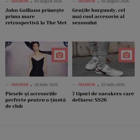
—
FASHION
03 august 2026
—
FASHION
02 august 2026
John Galliano primește
Gențile burgundy, cel
prima mare
mai cool accesoriu al
retrospectivă la The Met
sezonului
—
FASHION
26 iulie 2026
—
FASHION
25 iulie 2026
Piesele și accesoriile
7 tipuri de sneakers care
perfecte pentru o ținută
definesc SS26
de club