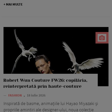
+ MAI MULTE
Robert Wun Couture FW26: copilăria,
reinterpretată prin haute-couture
—
FASHION
18 iulie 2026
Inspirată de basme, animațiile lui Hayao Miyazaki și
propriile amintiri ale designer-ului, noua colecție