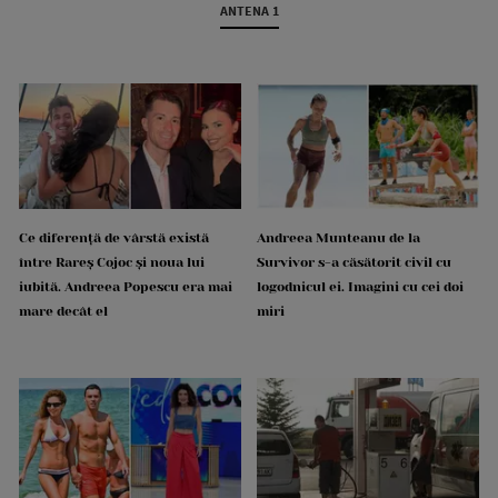
ANTENA 1
Ce diferență de vârstă există
Andreea Munteanu de la
între Rareș Cojoc și noua lui
Survivor s-a căsătorit civil cu
iubită. Andreea Popescu era mai
logodnicul ei. Imagini cu cei doi
mare decât el
miri