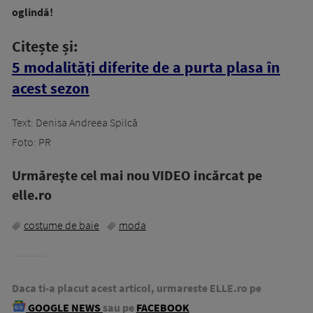
oglindă!
Citește și:
5 modalități diferite de a purta plasa în
acest sezon
Text: Denisa Andreea Spilcă
Foto: PR
Urmăreşte cel mai nou VIDEO incărcat pe
elle.ro
costume de baie
moda
Daca ti-a placut acest articol, urmareste ELLE.ro pe
GOOGLE NEWS
sau pe
FACEBOOK