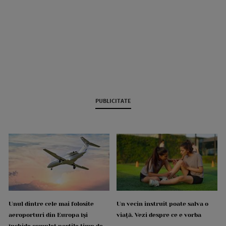
PUBLICITATE
Unul dintre cele mai folosite
Un vecin instruit poate salva o
aeroporturi din Europa își
viață. Vezi despre ce e vorba
închide complet porțile timp de