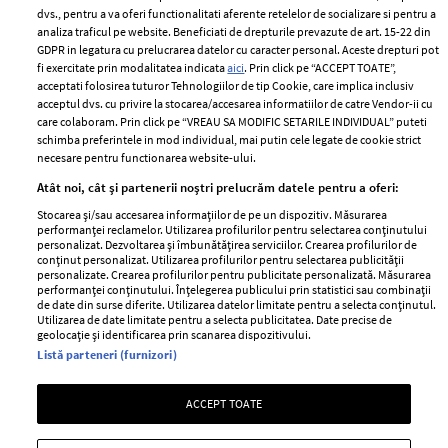
Politica de
dvs., pentru a va oferi functionalitati aferente retelelor de socializare si pentru a
Despre ELLE
confidențialitate
analiza traficul pe website. Beneficiati de drepturile prevazute de art. 15-22 din
Romania
GDPR in legatura cu prelucrarea datelor cu caracter personal. Aceste drepturi pot
Politica de cookies
fi exercitate prin modalitatea indicata
aici
. Prin click pe “ACCEPT TOATE”,
Contact
Publicitate
acceptati folosirea tuturor Tehnologiilor de tip Cookie, care implica inclusiv
acceptul dvs. cu privire la stocarea/accesarea informatiilor de catre Vendor-ii cu
Abonamente
care colaboram. Prin click pe “VREAU SA MODIFIC SETARILE INDIVIDUAL” puteti
schimba preferintele in mod individual, mai putin cele legate de cookie strict
necesare pentru functionarea website-ului.
Stiri
Libertatea pentru
Atât noi, cât și partenerii noștri prelucrăm datele pentru a oferi:
femei
GSP
Stocarea și/sau accesarea informațiilor de pe un dispozitiv. Măsurarea
Viva
performanței reclamelor. Utilizarea profilurilor pentru selectarea conținutului
Unica
personalizat. Dezvoltarea și îmbunătățirea serviciilor. Crearea profilurilor de
Avantaje
conținut personalizat. Utilizarea profilurilor pentru selectarea publicității
Baby
personalizate. Crearea profilurilor pentru publicitate personalizată. Măsurarea
Retete practice
performanței conținutului. Înțelegerea publicului prin statistici sau combinații
Retete
de date din surse diferite. Utilizarea datelor limitate pentru a selecta conținutul.
Utilizarea de date limitate pentru a selecta publicitatea. Date precise de
geolocație și identificarea prin scanarea dispozitivului.
Pariază responsabil! Decizia ONJN nr. 821/25.09.2025.
Listă parteneri (furnizori)
Jocurile de noroc sunt interzise minorilor.
ACCEPT TOATE
Copyright © 2026 Ringier Romania SRL