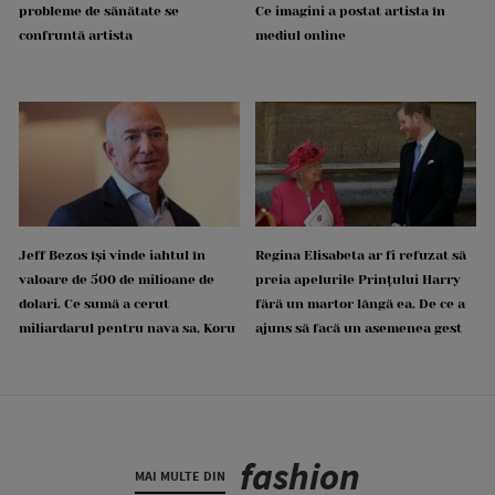
probleme de sănătate se
Ce imagini a postat artista în
confruntă artista
mediul online
Jeff Bezos își vinde iahtul în
Regina Elisabeta ar fi refuzat să
valoare de 500 de milioane de
preia apelurile Prințului Harry
dolari. Ce sumă a cerut
fără un martor lângă ea. De ce a
miliardarul pentru nava sa, Koru
ajuns să facă un asemenea gest
fashion
MAI MULTE DIN