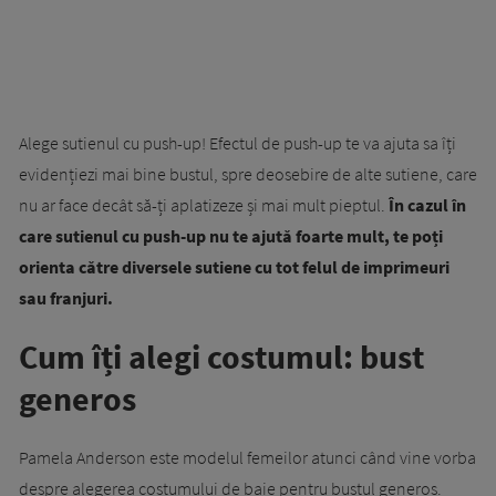
Alege sutienul cu push-up! Efectul de push-up te va ajuta sa îți
evidențiezi mai bine bustul, spre deosebire de alte sutiene, care
nu ar face decât să-ți aplatizeze și mai mult pieptul.
În cazul în
care sutienul cu push-up nu te ajută foarte mult, te poți
orienta către diversele sutiene cu tot felul de imprimeuri
sau franjuri.
Cum îți alegi costumul: bust
generos
Pamela Anderson este modelul femeilor atunci când vine vorba
despre alegerea costumului de baie pentru bustul generos.