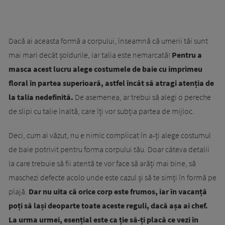
Dacă ai aceasta formă a corpului, înseamnă că umerii tăi sunt
mai mari decât șoldurile, iar talia este nemarcată!
Pentru a
masca acest lucru alege costumele de baie cu imprimeu
floral în partea superioară, astfel încât să atragi atenția de
la talia nedefinită.
De asemenea, ar trebui să alegi o pereche
de slipi cu talie înaltă, care îți vor subția partea de mijloc.
Deci, cum ai văzut, nu e nimic complicat în a-ți alege costumul
de baie potrivit pentru forma corpului tău. Doar câteva detalii
la care trebuie să fii atentă te vor face să arăți mai bine, să
maschezi defecte acolo unde este cazul și să te simți în formă pe
plajă.
Dar nu uita că orice corp este frumos, iar în vacanță
poți să lași deoparte toate aceste reguli, dacă așa ai chef.
La urma urmei, esențial este ca ție să-ți placă ce vezi în