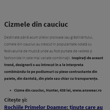
Cizmele din cauciuc
Destinate până acum zilelor ploioase sau grădinăritului,
cizmele din cauciuc au crescut în popularitate odată cu
festivalurile de muzică unde au fost purtate de vedete și
fashioniste în cele mai variate combinații.
Inspirați de aceast
trend, designerii s-au întrecut în a le interpreta
combinându-le pe podiumuri cu piese contrastante din
paiete, din dantelă, din piele sau chiar cu transparențe.
Cizme din cauciuc, Hunter, 438 lei, www.answear.ro
Citește și:
Rochiile Primelor Doamne: ținute care au