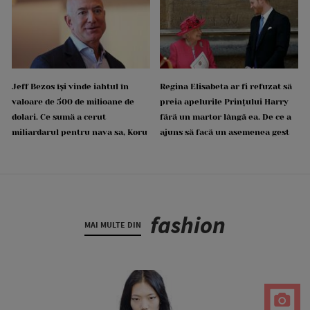
Jeff Bezos își vinde iahtul în
Regina Elisabeta ar fi refuzat să
valoare de 500 de milioane de
preia apelurile Prințului Harry
dolari. Ce sumă a cerut
fără un martor lângă ea. De ce a
miliardarul pentru nava sa, Koru
ajuns să facă un asemenea gest
fashion
MAI MULTE DIN