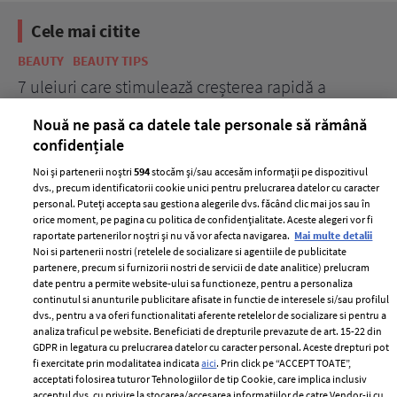
Cele mai citite
BEAUTY
BEAUTY TIPS
BE
țe
7 uleiuri care stimulează creșterea rapidă a
Ce
părului
de
Nouă ne pasă ca datele tale personale să rămână
confidențiale
Noi și partenerii noștri
594
stocăm și/sau accesăm informații pe dispozitivul
dvs., precum identificatorii cookie unici pentru prelucrarea datelor cu caracter
personal. Puteți accepta sau gestiona alegerile dvs. făcând clic mai jos sau în
orice moment, pe pagina cu politica de confidențialitate. Aceste alegeri vor fi
raportate partenerilor noștri și nu vă vor afecta navigarea.
Mai multe detalii
Noi si partenerii nostri (retelele de socializare si agentiile de publicitate
partenere, precum si furnizorii nostri de servicii de date analitice) prelucram
ELLE Style Awards
Termeni si conditii
date pentru a permite website-ului sa functioneze, pentru a personaliza
2024
continutul si anunturile publicitare afisate in functie de interesele si/sau profilul
Politica de
dvs., pentru a va oferi functionalitati aferente retelelor de socializare si pentru a
Despre ELLE
confidențialitate
analiza traficul pe website. Beneficiati de drepturile prevazute de art. 15-22 din
Romania
GDPR in legatura cu prelucrarea datelor cu caracter personal. Aceste drepturi pot
Politica de cookies
fi exercitate prin modalitatea indicata
aici
. Prin click pe “ACCEPT TOATE”,
Contact
Publicitate
acceptati folosirea tuturor Tehnologiilor de tip Cookie, care implica inclusiv
acceptul dvs. cu privire la stocarea/accesarea informatiilor de catre Vendor-ii cu