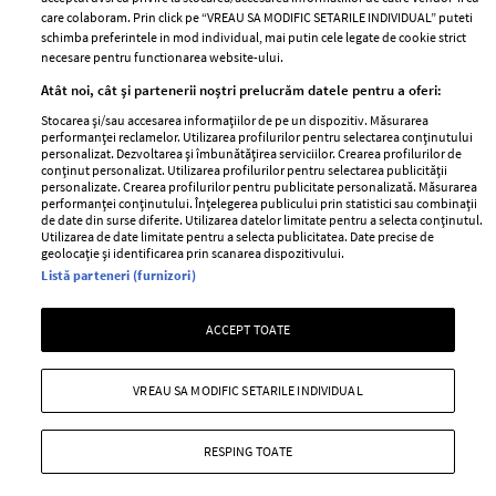
Abonamente
care colaboram. Prin click pe “VREAU SA MODIFIC SETARILE INDIVIDUAL” puteti
schimba preferintele in mod individual, mai putin cele legate de cookie strict
necesare pentru functionarea website-ului.
Stiri
Libertatea pentru
Atât noi, cât și partenerii noștri prelucrăm datele pentru a oferi:
femei
GSP
Stocarea și/sau accesarea informațiilor de pe un dispozitiv. Măsurarea
Viva
performanței reclamelor. Utilizarea profilurilor pentru selectarea conținutului
Unica
personalizat. Dezvoltarea și îmbunătățirea serviciilor. Crearea profilurilor de
Avantaje
conținut personalizat. Utilizarea profilurilor pentru selectarea publicității
Baby
personalizate. Crearea profilurilor pentru publicitate personalizată. Măsurarea
Retete practice
performanței conținutului. Înțelegerea publicului prin statistici sau combinații
Retete
de date din surse diferite. Utilizarea datelor limitate pentru a selecta conținutul.
Utilizarea de date limitate pentru a selecta publicitatea. Date precise de
geolocație și identificarea prin scanarea dispozitivului.
Pariază responsabil! Decizia ONJN nr. 821/25.09.2025.
Listă parteneri (furnizori)
Jocurile de noroc sunt interzise minorilor.
ACCEPT TOATE
Copyright © 2026 Ringier Romania SRL
VREAU SA MODIFIC SETARILE INDIVIDUAL
RESPING TOATE