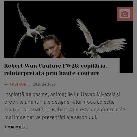
Robert Wun Couture FW26: copilăria,
reinterpretată prin haute-couture
—
FASHION
18 iulie 2026
Inspirată de basme, animațiile lui Hayao Miyazaki și
propriile amintiri ale designer-ului, noua colecție
couture semnată de Robert Wun este una dintre cele
mai imaginative prezentări ale sezonului.
+ MAI MULTE