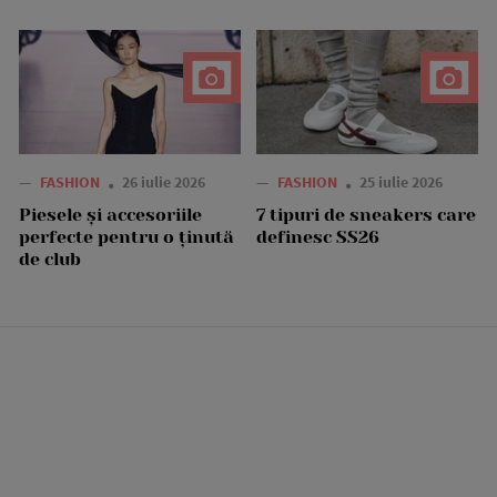
—
FASHION
26 iulie 2026
—
FASHION
25 iulie 2026
Piesele și accesoriile
7 tipuri de sneakers care
perfecte pentru o ținută
definesc SS26
de club