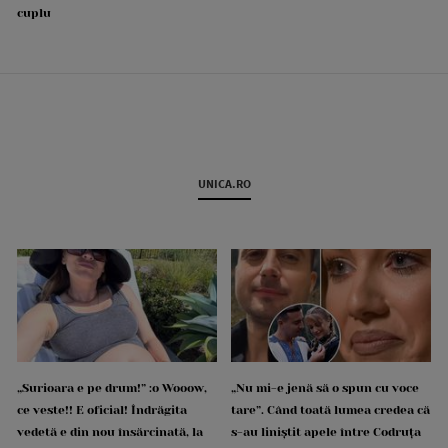
cuplu
UNICA.RO
„Surioara e pe drum!” :o Wooow,
„Nu mi-e jenă să o spun cu voce
ce veste!! E oficial! Îndrăgita
tare”. Când toată lumea credea că
vedetă e din nou însărcinată, la
s-au liniștit apele între Codruța