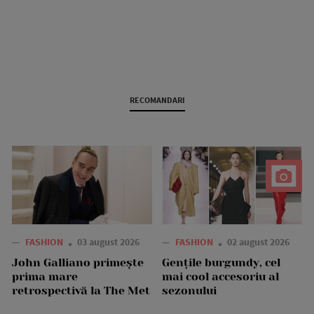
RECOMANDARI
—
FASHION
03 august 2026
—
FASHION
02 august 2026
John Galliano primește
Gențile burgundy, cel
prima mare
mai cool accesoriu al
retrospectivă la The Met
sezonului