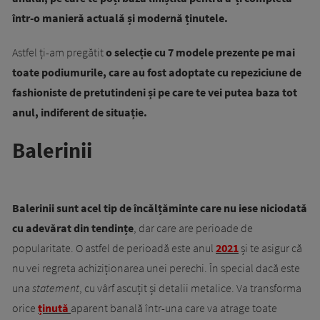
într-o manieră actuală și modernă ținutele.
Astfel ți-am pregătit
o selecție cu 7 modele prezente pe mai
toate podiumurile, care au fost adoptate cu repeziciune de
fashioniste de pretutindeni și pe care te vei putea baza tot
anul, indiferent de situație.
Balerinii
Balerinii sunt acel tip de încălțăminte care nu iese niciodată
cu adevărat din tendințe
, dar care are perioade de
popularitate. O astfel de perioadă este anul
2021
și te asigur că
nu vei regreta achiziționarea unei perechi. În special dacă este
una
statement
, cu vârf ascuțit și detalii metalice. Va transforma
orice
ținută
aparent banală într-una care va atrage toate