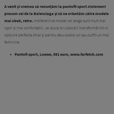
A venit și vremea să renunțăm la pantofii sport
statement
precum cei de la Balenciaga și să ne orientăm către modele
mai
sleek
, retro.
Indiferent ce model vei alege sunt mult mai
ușori și mai confortabili, iar alura lor clasică îi transformă într-o
opțiune perfecta chiar și pentru
deux-piece
-uri sau
outfit
-uri mai
feminine.
Pantofi sport, Loewe, 561 euro, www.farfetch.com