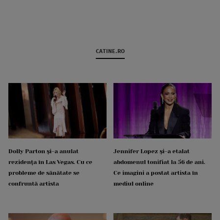
CATINE.RO
Dolly Parton și-a anulat
Jennifer Lopez și-a etalat
rezidența în Las Vegas. Cu ce
abdomenul tonifiat la 56 de ani.
probleme de sănătate se
Ce imagini a postat artista în
confruntă artista
mediul online