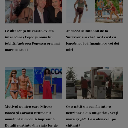
Ce diferență de vârstă există
Andreea Munteanu de la
între Rareș Cojoc și noua lui
Survivor s-a căsătorit civil cu
iubită. Andreea Popescu era mai
logodnicul ei. Imagini cu cei doi
mare decât el
miri
Motivul pentru care Mircea
Ce a pățit un român într-o
Badea și Carmen Brumă nu
benzinărie din Bulgaria: „Aveți
mănâncă niciodată împreună.
mare grijă!”. Ce a observat pe
Detalii neștiute din viața lor de
chitanță