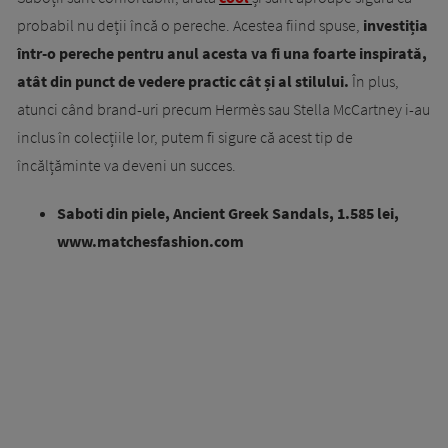
probabil nu deții încă o pereche. Acestea fiind spuse,
investiția
într-o pereche pentru anul acesta va fi una foarte inspirată,
atât din punct de vedere practic cât și al stilului.
În plus,
atunci când brand-uri precum Hermès sau Stella McCartney i-au
inclus în colecțiile lor, putem fi sigure că acest tip de
încălțăminte va deveni un succes.
Saboti din piele, Ancient Greek Sandals, 1.585 lei,
www.matchesfashion.com