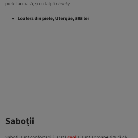
piele lucioasă, și cu talpă
chunky
.
Loafers din piele, Uterqüe, 595 lei
Saboții
Saboții sunt confortabili, arată
cool
și sunt aproape sigură că