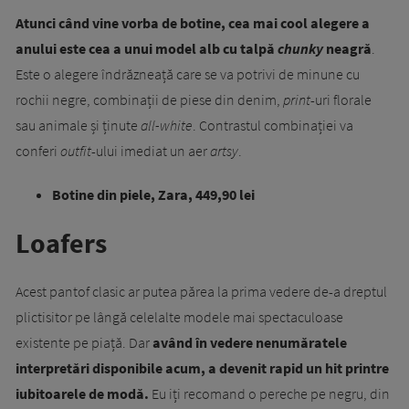
Atunci când vine vorba de botine, cea mai cool alegere a
anului este cea a unui model alb cu talpă
chunky
neagră
.
Este o alegere îndrăzneață care se va potrivi de minune cu
rochii negre, combinații de piese din denim,
print
-uri florale
sau animale și ținute
all-white
. Contrastul combinației va
conferi
outfit
-ului imediat un aer
artsy
.
Botine din piele, Zara, 449,90 lei
Loafers
Acest pantof clasic ar putea părea la prima vedere de-a dreptul
plictisitor pe lângă celelalte modele mai spectaculoase
existente pe piață. Dar
având în vedere nenumăratele
interpretări disponibile acum, a devenit rapid un hit printre
iubitoarele de modă.
Eu iți recomand o pereche pe negru, din