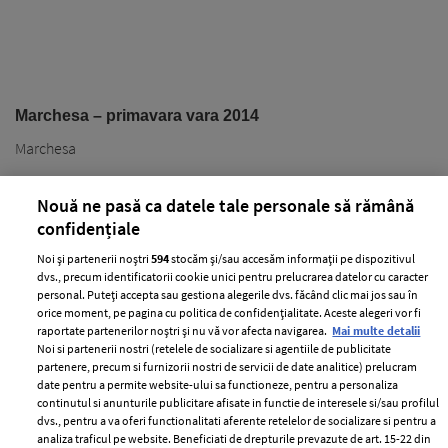
Marchesa – primavara vara 2014
Marchesa
Nouă ne pasă ca datele tale personale să rămână
confidențiale
Noi și partenerii noștri
594
stocăm și/sau accesăm informații pe dispozitivul
dvs., precum identificatorii cookie unici pentru prelucrarea datelor cu caracter
personal. Puteți accepta sau gestiona alegerile dvs. făcând clic mai jos sau în
PARTENERI
orice moment, pe pagina cu politica de confidențialitate. Aceste alegeri vor fi
raportate partenerilor noștri și nu vă vor afecta navigarea.
Mai multe detalii
Noi si partenerii nostri (retelele de socializare si agentiile de publicitate
partenere, precum si furnizorii nostri de servicii de date analitice) prelucram
date pentru a permite website-ului sa functioneze, pentru a personaliza
continutul si anunturile publicitare afisate in functie de interesele si/sau profilul
dvs., pentru a va oferi functionalitati aferente retelelor de socializare si pentru a
analiza traficul pe website. Beneficiati de drepturile prevazute de art. 15-22 din