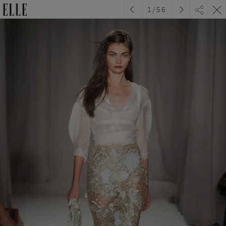
1
/
56