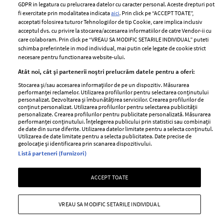
GDPR in legatura cu prelucrarea datelor cu caracter personal. Aceste drepturi pot
fi exercitate prin modalitatea indicata
aici
. Prin click pe “ACCEPT TOATE”,
acceptati folosirea tuturor Tehnologiilor de tip Cookie, care implica inclusiv
Unul dintre cele mai folosite
Un vecin instruit poate salva o
acceptul dvs. cu privire la stocarea/accesarea informatiilor de catre Vendor-ii cu
care colaboram. Prin click pe “VREAU SA MODIFIC SETARILE INDIVIDUAL” puteti
aeroporturi din Europa își
viață. Vezi despre ce e vorba
schimba preferintele in mod individual, mai putin cele legate de cookie strict
închide complet porțile timp
necesare pentru functionarea website-ului.
de trei luni. Milioane de
Atât noi, cât și partenerii noștri prelucrăm datele pentru a oferi:
pasageri, afectați
Stocarea și/sau accesarea informațiilor de pe un dispozitiv. Măsurarea
performanței reclamelor. Utilizarea profilurilor pentru selectarea conținutului
personalizat. Dezvoltarea și îmbunătățirea serviciilor. Crearea profilurilor de
conținut personalizat. Utilizarea profilurilor pentru selectarea publicității
personalizate. Crearea profilurilor pentru publicitate personalizată. Măsurarea
performanței conținutului. Înțelegerea publicului prin statistici sau combinații
de date din surse diferite. Utilizarea datelor limitate pentru a selecta conținutul.
Utilizarea de date limitate pentru a selecta publicitatea. Date precise de
geolocație și identificarea prin scanarea dispozitivului.
Listă parteneri (furnizori)
Intră în culisele noii colecții
Vara care te schimbă: cum
IKEA PS 2026
transformi fiecare amintire
ACCEPT TOATE
într-o poveste pe care o porți
cu tine
VREAU SA MODIFIC SETARILE INDIVIDUAL