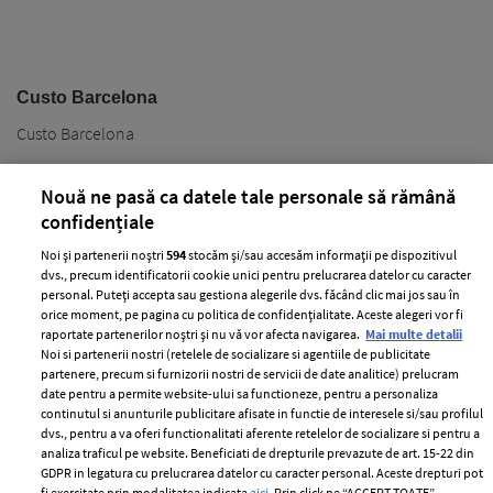
Custo Barcelona
Custo Barcelona
Nouă ne pasă ca datele tale personale să rămână
confidențiale
Noi și partenerii noștri
594
stocăm și/sau accesăm informații pe dispozitivul
dvs., precum identificatorii cookie unici pentru prelucrarea datelor cu caracter
personal. Puteți accepta sau gestiona alegerile dvs. făcând clic mai jos sau în
PARTENERI
orice moment, pe pagina cu politica de confidențialitate. Aceste alegeri vor fi
raportate partenerilor noștri și nu vă vor afecta navigarea.
Mai multe detalii
Noi si partenerii nostri (retelele de socializare si agentiile de publicitate
partenere, precum si furnizorii nostri de servicii de date analitice) prelucram
date pentru a permite website-ului sa functioneze, pentru a personaliza
continutul si anunturile publicitare afisate in functie de interesele si/sau profilul
dvs., pentru a va oferi functionalitati aferente retelelor de socializare si pentru a
analiza traficul pe website. Beneficiati de drepturile prevazute de art. 15-22 din
GDPR in legatura cu prelucrarea datelor cu caracter personal. Aceste drepturi pot
fi exercitate prin modalitatea indicata
aici
. Prin click pe “ACCEPT TOATE”,