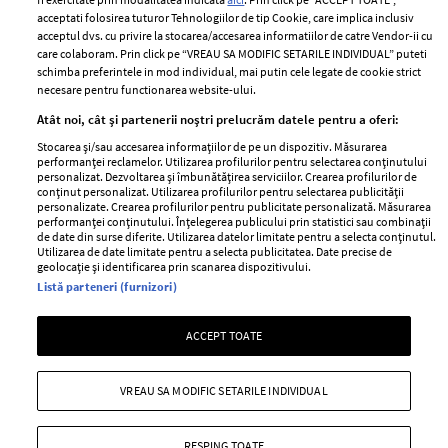
acceptati folosirea tuturor Tehnologiilor de tip Cookie, care implica inclusiv
Unul dintre cele mai folosite
Un vecin instruit poate salva o
acceptul dvs. cu privire la stocarea/accesarea informatiilor de catre Vendor-ii cu
care colaboram. Prin click pe “VREAU SA MODIFIC SETARILE INDIVIDUAL” puteti
aeroporturi din Europa își
viață. Vezi despre ce e vorba
schimba preferintele in mod individual, mai putin cele legate de cookie strict
închide complet porțile timp
necesare pentru functionarea website-ului.
de trei luni. Milioane de
Atât noi, cât și partenerii noștri prelucrăm datele pentru a oferi:
pasageri, afectați
Stocarea și/sau accesarea informațiilor de pe un dispozitiv. Măsurarea
performanței reclamelor. Utilizarea profilurilor pentru selectarea conținutului
personalizat. Dezvoltarea și îmbunătățirea serviciilor. Crearea profilurilor de
conținut personalizat. Utilizarea profilurilor pentru selectarea publicității
personalizate. Crearea profilurilor pentru publicitate personalizată. Măsurarea
performanței conținutului. Înțelegerea publicului prin statistici sau combinații
de date din surse diferite. Utilizarea datelor limitate pentru a selecta conținutul.
Utilizarea de date limitate pentru a selecta publicitatea. Date precise de
geolocație și identificarea prin scanarea dispozitivului.
Listă parteneri (furnizori)
Intră în culisele noii colecții
Vara care te schimbă: cum
ACCEPT TOATE
IKEA PS 2026
transformi fiecare amintire
într-o poveste pe care o porți
cu tine
VREAU SA MODIFIC SETARILE INDIVIDUAL
RESPING TOATE