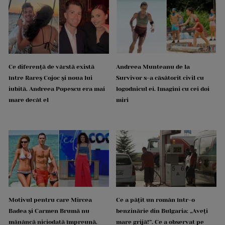
Ce diferență de vârstă există
Andreea Munteanu de la
între Rareș Cojoc și noua lui
Survivor s-a căsătorit civil cu
iubită. Andreea Popescu era mai
logodnicul ei. Imagini cu cei doi
mare decât el
miri
Motivul pentru care Mircea
Ce a pățit un român într-o
Badea și Carmen Brumă nu
benzinărie din Bulgaria: „Aveți
mănâncă niciodată împreună.
mare grijă!”. Ce a observat pe