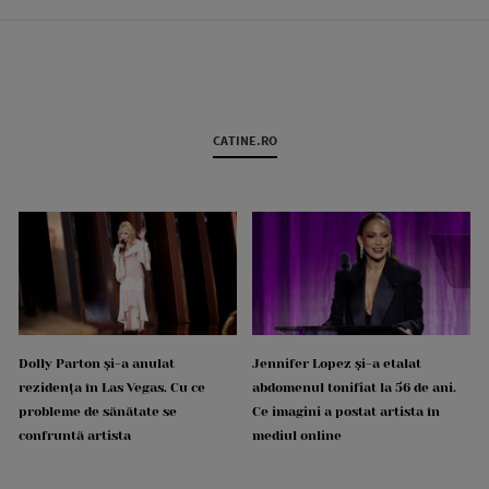
CATINE.RO
Dolly Parton și-a anulat
Jennifer Lopez și-a etalat
rezidența în Las Vegas. Cu ce
abdomenul tonifiat la 56 de ani.
probleme de sănătate se
Ce imagini a postat artista în
confruntă artista
mediul online