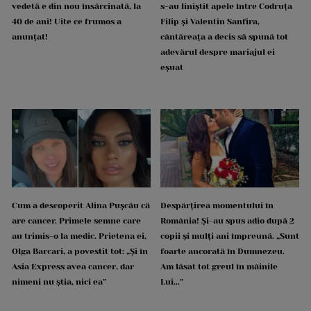
vedetă e din nou însărcinată, la
s-au liniștit apele între Codruța
40 de ani! Uite ce frumos a
Filip și Valentin Sanfira,
anunțat!
cântăreața a decis să spună tot
adevărul despre mariajul ei
eșuat
Cum a descoperit Alina Pușcău că
Despărțirea momentului în
are cancer. Primele semne care
România! Și-au spus adio după 2
au trimis-o la medic. Prietena ei,
copii și mulți ani împreună. „Sunt
Olga Barcari, a povestit tot: „Și în
foarte ancorată în Dumnezeu.
Asia Express avea cancer, dar
Am lăsat tot greul în mâinile
nimeni nu știa, nici ea”
Lui...”