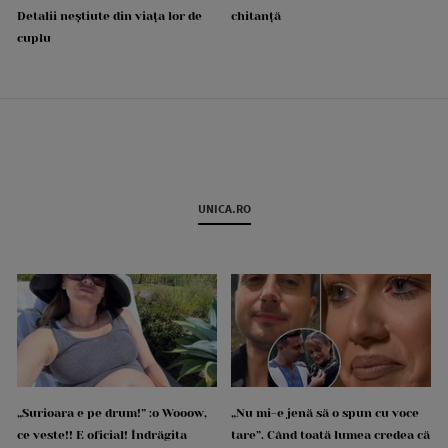
Detalii neștiute din viața lor de
chitanță
cuplu
UNICA.RO
„Surioara e pe drum!” :o Wooow,
„Nu mi-e jenă să o spun cu voce
ce veste!! E oficial! Îndrăgita
tare”. Când toată lumea credea că