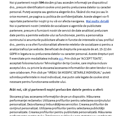
Noi și partenerii noștri
594
stocăm și/sau accesăm informații pe dispozitivul
dvs., precum identificatorii cookie unici pentru prelucrarea datelor cu caracter
personal. Puteți accepta sau gestiona alegerile dvs. făcând clic mai jos sau în
orice moment, pe pagina cu politica de confidențialitate. Aceste alegeri vor fi
raportate partenerilor noștri și nu vă vor afecta navigarea.
Mai multe detalii
Noi si partenerii nostri (retelele de socializare si agentiile de publicitate
partenere, precum si furnizorii nostri de servicii de date analitice) prelucram
ELLE Style Awards
Termeni si conditii
date pentru a permite website-ului sa functioneze, pentru a personaliza
2024
continutul si anunturile publicitare afisate in functie de interesele si/sau profilul
Politica de
dvs., pentru a va oferi functionalitati aferente retelelor de socializare si pentru a
Despre ELLE
confidențialitate
analiza traficul pe website. Beneficiati de drepturile prevazute de art. 15-22 din
Romania
GDPR in legatura cu prelucrarea datelor cu caracter personal. Aceste drepturi pot
Politica de cookies
fi exercitate prin modalitatea indicata
aici
. Prin click pe “ACCEPT TOATE”,
Contact
Publicitate
acceptati folosirea tuturor Tehnologiilor de tip Cookie, care implica inclusiv
acceptul dvs. cu privire la stocarea/accesarea informatiilor de catre Vendor-ii cu
Abonamente
care colaboram. Prin click pe “VREAU SA MODIFIC SETARILE INDIVIDUAL” puteti
schimba preferintele in mod individual, mai putin cele legate de cookie strict
necesare pentru functionarea website-ului.
Stiri
Libertatea pentru
Atât noi, cât și partenerii noștri prelucrăm datele pentru a oferi:
femei
GSP
Stocarea și/sau accesarea informațiilor de pe un dispozitiv. Măsurarea
Viva
performanței reclamelor. Utilizarea profilurilor pentru selectarea conținutului
Unica
personalizat. Dezvoltarea și îmbunătățirea serviciilor. Crearea profilurilor de
Avantaje
conținut personalizat. Utilizarea profilurilor pentru selectarea publicității
Baby
personalizate. Crearea profilurilor pentru publicitate personalizată. Măsurarea
Retete practice
performanței conținutului. Înțelegerea publicului prin statistici sau combinații