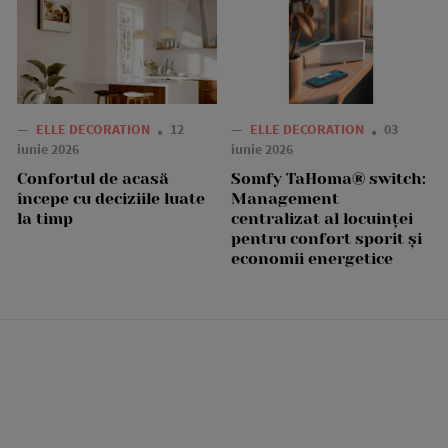
—
ELLE DECORATION
12
—
ELLE DECORATION
03
iunie 2026
iunie 2026
Confortul de acasă
Somfy TaHoma® switch:
începe cu deciziile luate
Management
la timp
centralizat al locuinței
pentru confort sporit și
economii energetice