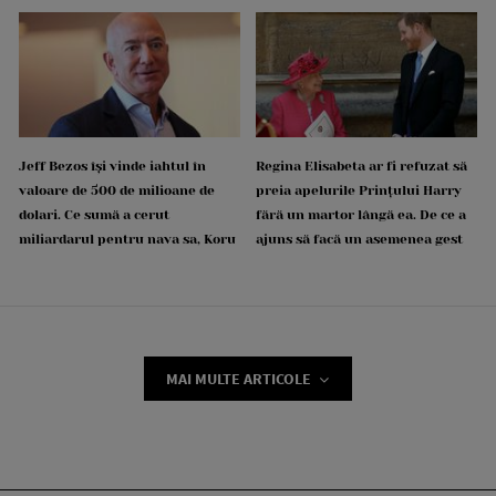
Jeff Bezos își vinde iahtul în
Regina Elisabeta ar fi refuzat să
valoare de 500 de milioane de
preia apelurile Prințului Harry
dolari. Ce sumă a cerut
fără un martor lângă ea. De ce a
miliardarul pentru nava sa, Koru
ajuns să facă un asemenea gest
MAI MULTE ARTICOLE