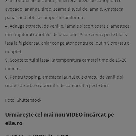
3. In robotul de bucatarie, amesteca orezul de conopida cu
avocado, ananas, sirop, zeama si sucul de lamaie. Amesteca
pana cand obtii o compozitie uniforma.
4. Adauga extractul de venilie, lamaie si scortisoara si amesteca
iar cu ajutorul robotului de bucatarie. Pune crema peste blat si
lasa la frigider sau chiar congelator pentru cel putin 5 ore (sau o
noapte).
5. Scoate tortul si lasa-l la temperatura camerei timp de 15-20
minute.
6. Pentru topping, amesteca iaurtul cu extractul de vanilie si
siropul de artar si apoi intinde compozitia peste tort.
Foto: Shutterstock
Urmăreşte cel mai nou VIDEO incărcat pe
elle.ro