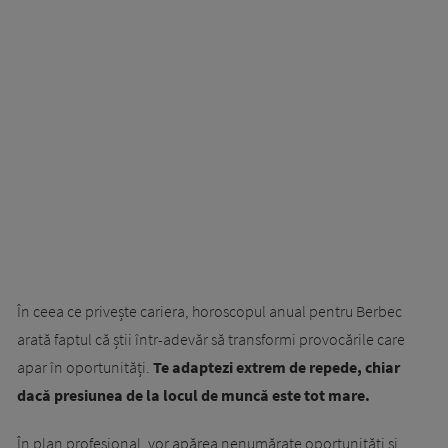
În ceea ce privește cariera, horoscopul anual pentru Berbec
arată faptul că știi într-adevăr să transformi provocările care
apar în oportunități.
Te adaptezi extrem de repede, chiar
dacă presiunea de la locul de muncă este tot mare.
În plan profesional, vor apărea nenumărate oportunități și