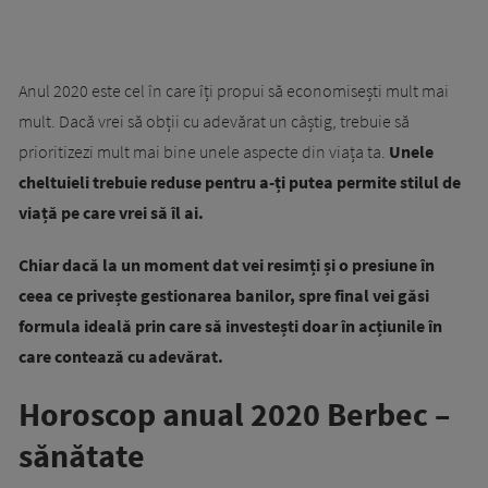
Anul 2020 este cel în care îți propui să economisești mult mai
mult. Dacă vrei să obții cu adevărat un câștig, trebuie să
prioritizezi mult mai bine unele aspecte din viața ta.
Unele
cheltuieli trebuie reduse pentru a-ți putea permite stilul de
viață pe care vrei să îl ai.
Chiar dacă la un moment dat vei resimți și o presiune în
ceea ce privește gestionarea banilor, spre final vei găsi
formula ideală prin care să investești doar în acțiunile în
care contează cu adevărat.
Horoscop anual 2020 Berbec –
sănătate