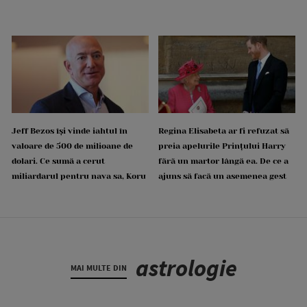
Jeff Bezos își vinde iahtul în
Regina Elisabeta ar fi refuzat să
valoare de 500 de milioane de
preia apelurile Prințului Harry
dolari. Ce sumă a cerut
fără un martor lângă ea. De ce a
miliardarul pentru nava sa, Koru
ajuns să facă un asemenea gest
astrologie
MAI MULTE DIN