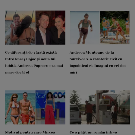
Ce diferență de vârstă există
Andreea Munteanu de la
între Rareș Cojoc și noua lui
Survivor s-a căsătorit civil cu
iubită. Andreea Popescu era mai
logodnicul ei. Imagini cu cei doi
mare decât el
miri
Motivul pentru care Mircea
Ce a pățit un român într-o