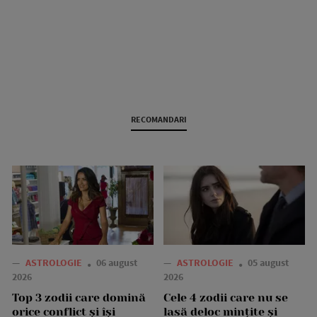
RECOMANDARI
—
ASTROLOGIE
06 august
—
ASTROLOGIE
05 august
2026
2026
Top 3 zodii care domină
Cele 4 zodii care nu se
orice conflict și își
lasă deloc mințite și