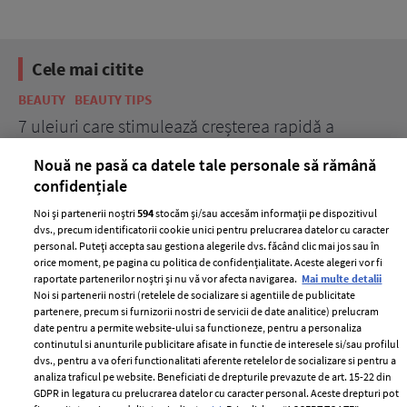
Cele mai citite
BEAUTY
BEAUTY TIPS
BE
țe
7 uleiuri care stimulează creșterea rapidă a
Ce
părului
de
Nouă ne pasă ca datele tale personale să rămână
confidențiale
Noi și partenerii noștri
594
stocăm și/sau accesăm informații pe dispozitivul
dvs., precum identificatorii cookie unici pentru prelucrarea datelor cu caracter
personal. Puteți accepta sau gestiona alegerile dvs. făcând clic mai jos sau în
orice moment, pe pagina cu politica de confidențialitate. Aceste alegeri vor fi
raportate partenerilor noștri și nu vă vor afecta navigarea.
Mai multe detalii
Noi si partenerii nostri (retelele de socializare si agentiile de publicitate
partenere, precum si furnizorii nostri de servicii de date analitice) prelucram
ELLE Style Awards
Termeni si conditii
date pentru a permite website-ului sa functioneze, pentru a personaliza
2024
continutul si anunturile publicitare afisate in functie de interesele si/sau profilul
Politica de
dvs., pentru a va oferi functionalitati aferente retelelor de socializare si pentru a
Despre ELLE
confidențialitate
analiza traficul pe website. Beneficiati de drepturile prevazute de art. 15-22 din
Romania
GDPR in legatura cu prelucrarea datelor cu caracter personal. Aceste drepturi pot
Politica de cookies