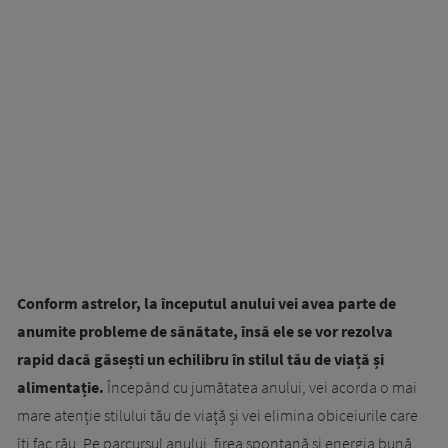
Conform astrelor, la începutul anului vei avea parte de
anumite probleme de sănătate, însă ele se vor rezolva
rapid dacă găsești un echilibru în stilul tău de viață și
alimentație.
Începând cu jumătatea anului, vei acorda o mai
mare atenție stilului tău de viață și vei elimina obiceiurile care
îți fac rău. Pe parcursul anului, firea spontană și energia bună