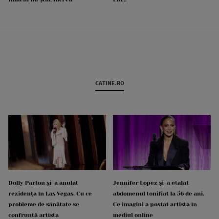
CATINE.RO
Dolly Parton și-a anulat
Jennifer Lopez și-a etalat
rezidența în Las Vegas. Cu ce
abdomenul tonifiat la 56 de ani.
probleme de sănătate se
Ce imagini a postat artista în
confruntă artista
mediul online