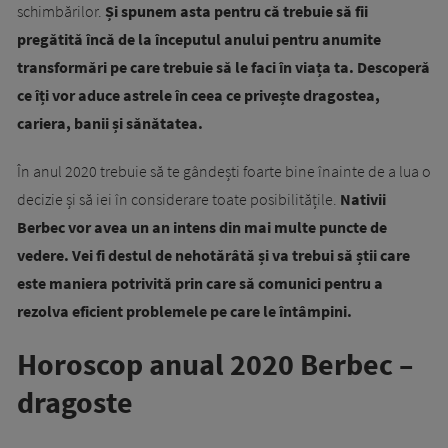
schimbărilor.
Și spunem asta pentru că trebuie să fii
pregătită încă de la începutul anului pentru anumite
transformări pe care trebuie să le faci în viața ta. Descoperă
ce îți vor aduce astrele în ceea ce privește dragostea,
cariera, banii și sănătatea.
În anul 2020 trebuie să te gândești foarte bine înainte de a lua o
decizie și să iei în considerare toate posibilitățile.
Nativii
Berbec vor avea un an intens din mai multe puncte de
vedere. Vei fi destul de nehotărâtă și va trebui să știi care
este maniera potrivită prin care să comunici pentru a
rezolva eficient problemele pe care le întâmpini.
Horoscop anual 2020 Berbec –
dragoste