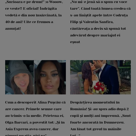
„Surioara e pe drum!” :o Wooow,
„Nu mi-e jenă să o spun cu voce
ce veste!! E oficial! Îndrăgita
tare”. Când toată lumea credea că
vedetă e din nou însărcinată, la
s-au liniștit apele între Codruța
40 de ani! Uite ce frumos a
Filip și Valentin Sanfira,
anunțat!
cântăreața a decis să spună tot
adevărul despre mariajul ei
eșuat
Cum a descoperit Alina Pușcău că
Despărțirea momentului în
are cancer. Primele semne care
România! Și-au spus adio după 2
au trimis-o la medic. Prietena ei,
copii și mulți ani împreună. „Sunt
Olga Barcari, a povestit tot: „Și în
foarte ancorată în Dumnezeu.
Asia Express avea cancer, dar
Am lăsat tot greul în mâinile
nimeni nu știa, nici ea”
Lui...”