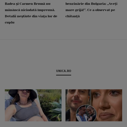
Badea și Carmen Brumă nu
benzinărie din Bulgaria: „Aveți
mănâncă niciodată împreună.
mare grijă!”. Ce a observat pe
Detalii neștiute din viața lor de
chitanță
cuplu
UNICA.RO