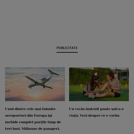
PUBLICITATE
Unul dintre cele mai folosite
Un vecin instruit poate salva o
aeroporturi din Europa își
viață. Vezi despre ce e vorba
închide complet porțile timp de
trei luni. Milioane de pasageri,