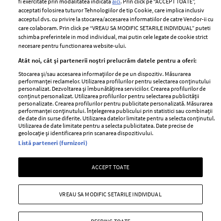
fi exercitate prin modalitatea indicata
aici
. Prin click pe “ACCEPT TOATE”,
Contact
Publicitate
acceptati folosirea tuturor Tehnologiilor de tip Cookie, care implica inclusiv
acceptul dvs. cu privire la stocarea/accesarea informatiilor de catre Vendor-ii cu
Abonamente
care colaboram. Prin click pe “VREAU SA MODIFIC SETARILE INDIVIDUAL” puteti
schimba preferintele in mod individual, mai putin cele legate de cookie strict
necesare pentru functionarea website-ului.
Stiri
Libertatea pentru
Atât noi, cât și partenerii noștri prelucrăm datele pentru a oferi:
femei
GSP
Stocarea și/sau accesarea informațiilor de pe un dispozitiv. Măsurarea
Viva
performanței reclamelor. Utilizarea profilurilor pentru selectarea conținutului
Unica
personalizat. Dezvoltarea și îmbunătățirea serviciilor. Crearea profilurilor de
Avantaje
conținut personalizat. Utilizarea profilurilor pentru selectarea publicității
Baby
personalizate. Crearea profilurilor pentru publicitate personalizată. Măsurarea
Retete practice
performanței conținutului. Înțelegerea publicului prin statistici sau combinații
Retete
de date din surse diferite. Utilizarea datelor limitate pentru a selecta conținutul.
Utilizarea de date limitate pentru a selecta publicitatea. Date precise de
geolocație și identificarea prin scanarea dispozitivului.
Pariază responsabil! Decizia ONJN nr. 821/25.09.2025.
Listă parteneri (furnizori)
Jocurile de noroc sunt interzise minorilor.
ACCEPT TOATE
Copyright © 2026 Ringier Romania SRL
VREAU SA MODIFIC SETARILE INDIVIDUAL