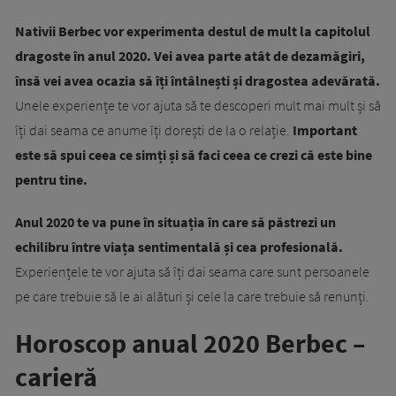
Nativii Berbec vor experimenta destul de mult la capitolul
dragoste în anul 2020. Vei avea parte atât de dezamăgiri,
însă vei avea ocazia să îți întâlnești și dragostea adevărată.
Unele experiențe te vor ajuta să te descoperi mult mai mult și să
îți dai seama ce anume îți dorești de la o relație.
Important
este să spui ceea ce simți și să faci ceea ce crezi că este bine
pentru tine.
Anul 2020 te va pune în situația în care să păstrezi un
echilibru între viața sentimentală și cea profesională.
Experiențele te vor ajuta să îți dai seama care sunt persoanele
pe care trebuie să le ai alături și cele la care trebuie să renunți.
Horoscop anual 2020 Berbec –
carieră