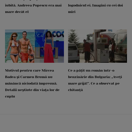
iubită. Andreea Popescu era mai
logodnicul ei. Imagini cu cei doi
mare decât el
miri
Motivul pentru care Mircea
Ce a pățit un român într-o
Badea și Carmen Brumă nu
benzinărie din Bulgaria: „Aveți
mănâncă niciodată împreună.
mare grijă!”. Ce a observat pe
Detalii neștiute din viața lor de
chitanță
cuplu