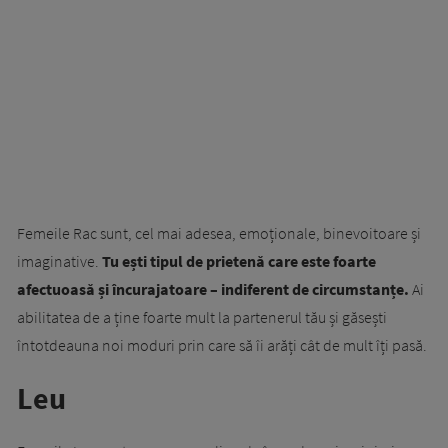
Femeile Rac sunt, cel mai adesea, emoționale, binevoitoare și
imaginative.
Tu ești tipul de prietenă care este foarte
afectuoasă și încurajatoare – indiferent de circumstanțe.
Ai
abilitatea de a ține foarte mult la partenerul tău și găsești
întotdeauna noi moduri prin care să îi arăți cât de mult îți pasă.
Leu