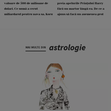
valoare de 500 de milioane de
preia apelurile Prințului Harry
dolari. Ce sumă a cerut
fără un martor lângă ea. De ce a
miliardarul pentru nava sa, Koru
ajuns să facă un asemenea gest
astrologie
MAI MULTE DIN