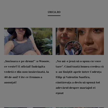
UNICA.RO
„Surioara e pe drum!” :o Wooow,
„Nu mi-e jenă să o spun cu voce
ce veste!! E oficial! Îndrăgita
tare”. Când toată lumea credea că
vedetă e din nou însărcinată, la
s-au liniștit apele între Codruța
40 de ani! Uite ce frumos a
Filip și Valentin Sanfira,
anunțat!
cântăreața a decis să spună tot
adevărul despre mariajul ei
eșuat