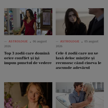
—
ASTROLOGIE
06 august
—
ASTROLOGIE
05 august
2026
2026
Top 3 zodii care domină
Cele 4 zodii care nu se
orice conflict și își
lasă deloc mințite și
impun punctul de vedere
recunosc când cineva le
ascunde adevărul