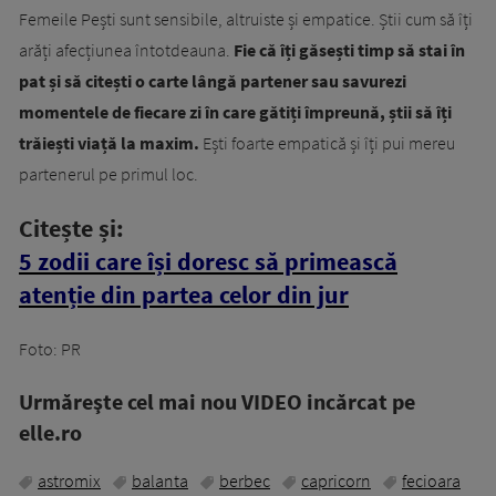
Femeile Pești sunt sensibile, altruiste și empatice. Știi cum să îți
arăți afecțiunea întotdeauna.
Fie că îți găsești timp să stai în
pat și să citești o carte lângă partener sau savurezi
momentele de fiecare zi în care gătiți împreună, știi să îți
trăiești viață la maxim.
Ești foarte empatică și îți pui mereu
partenerul pe primul loc.
Citește și:
5 zodii care își doresc să primească
atenție din partea celor din jur
Foto: PR
Urmăreşte cel mai nou VIDEO incărcat pe
elle.ro
astromix
balanta
berbec
capricorn
fecioara