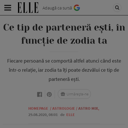
Adaugă ca sursă
Ce tip de parteneră ești, în
funcție de zodia ta
Fiecare persoană se comportă altfel atunci când este
într-o relație, iar zodia ta îți poate dezvălui ce tip de
parteneră ești.
Urmărește-ne
HOMEPAGE
/
ASTROLOGIE
/
ASTRO MIX
,
29.08.2020, 08:01
de
ELLE