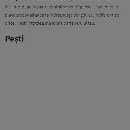
faci întotdeauna partenerul să se simtă special. Oamenilor le
place personalitatea ta îndrăzneață dar știu că, indiferent de
orice, îi ești întotdeauna loială partenerului tău.
Pești