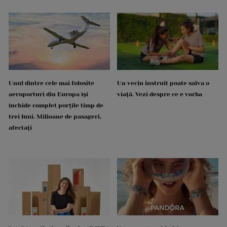
Unul dintre cele mai folosite
Un vecin instruit poate salva o
aeroporturi din Europa își
viață. Vezi despre ce e vorba
închide complet porțile timp de
trei luni. Milioane de pasageri,
afectați