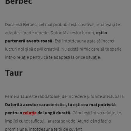
Berbec
Dacă ești Berbec, cel mai probabil ești creativă, intuitivă și te
adaptezi foarte repede. Datorită acestor lucruri,
ești o
parteneră aventuroasă.
Ești întotdeauna gata să încerci
lucruri noi și să devii creativă. Nu există nimic care să te sperie
într-o relație pentru că te adaptezi la orice situație.
Taur
Femeia Taur este răbdătoare, de încredere și foarte afectuoasă.
Datorită acestor caracteristici, tu ești cea mai potrivită
pentru o
relație
de lungă durată.
Când ești într-o relație, te
implici cu tot sufletul, iar asta se vede. Atunci când faci o
promisiune, întotdeauna te ții de cuvânt.