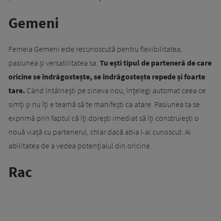
Gemeni
Femeia Gemeni este recunoscută pentru flexibilitatea,
pasiunea și versatilitatea sa.
Tu ești tipul de parteneră de care
oricine se îndrăgostește, se îndrăgostește repede și foarte
tare.
Când întâlnești pe cineva nou, înțelegi automat ceea ce
simți și nu îți e teamă să te manifești ca atare. Pasiunea ta se
exprimă prin faptul că îți dorești imediat să îți construiești o
nouă viață cu partenerul, chiar dacă abia l-ai cunoscut. Ai
abilitatea de a vedea potențialul din oricine.
Rac