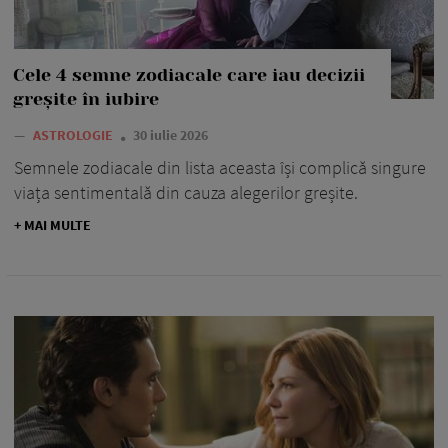
Cele 4 semne zodiacale care iau decizii
greșite în iubire
—
ASTROLOGIE
30 iulie 2026
Semnele zodiacale din lista aceasta își complică singure
viața sentimentală din cauza alegerilor greșite.
+ MAI MULTE