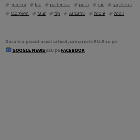
gemeni
leu
partenera
pesti
rac
sagetator
scorpion
taur
tip
varsator
zodie
zodii
Daca ti-a placut acest articol, urmareste ELLE.ro pe
GOOGLE NEWS
sau pe
FACEBOOK