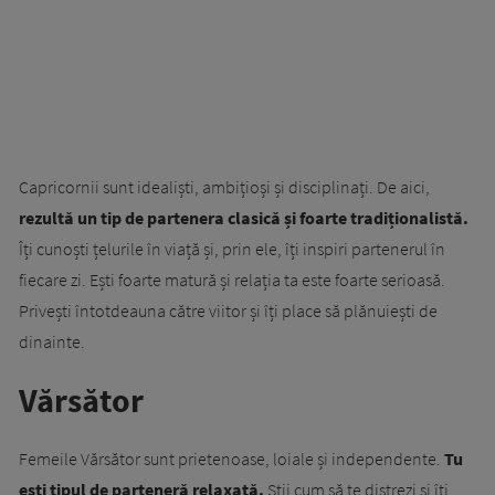
Capricornii sunt idealiști, ambițioși și disciplinați. De aici,
rezultă un tip de partenera clasică și foarte tradiționalistă.
Îți cunoști țelurile în viață și, prin ele, îți inspiri partenerul în
fiecare zi. Ești foarte matură și relația ta este foarte serioasă.
Privești întotdeauna către viitor și îți place să plănuiești de
dinainte.
Vărsător
Femeile Vărsător sunt prietenoase, loiale și independente.
Tu
ești tipul de parteneră relaxată.
Știi cum să te distrezi și îți