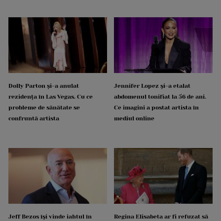
Dolly Parton și-a anulat
Jennifer Lopez și-a etalat
rezidența în Las Vegas. Cu ce
abdomenul tonifiat la 56 de ani.
probleme de sănătate se
Ce imagini a postat artista în
confruntă artista
mediul online
Jeff Bezos își vinde iahtul în
Regina Elisabeta ar fi refuzat să