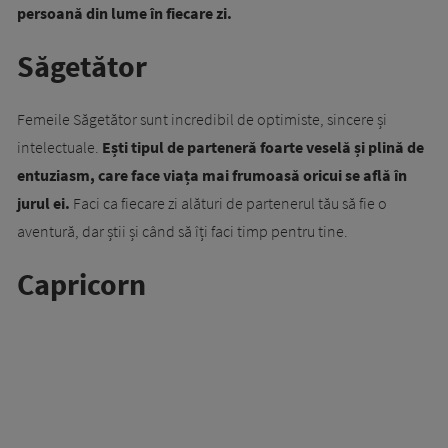
persoană din lume în fiecare zi.
Săgetător
Femeile Săgetător sunt incredibil de optimiste, sincere și
intelectuale.
Ești tipul de parteneră foarte veselă și plină de
entuziasm, care face viața mai frumoasă oricui se află în
jurul ei.
Faci ca fiecare zi alături de partenerul tău să fie o
aventură, dar știi și când să îți faci timp pentru tine.
Capricorn