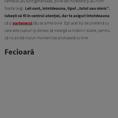
Femeile Leu sunt generoase, pline de încredere și au inimi
foarte largi.
Leii sunt, întotdeauna, tipul „totul sau nimic”.
Iubești să fii în centrul atenției, dar te asiguri întotdeauna
că și
partenerul
tău se simte bine. Ești acel tip de prietenă cu
care alte cupluri își doresc să meargă la întâlniri duble, pentru
că nu există niciun moment de plictiseală cu tine.
Fecioară