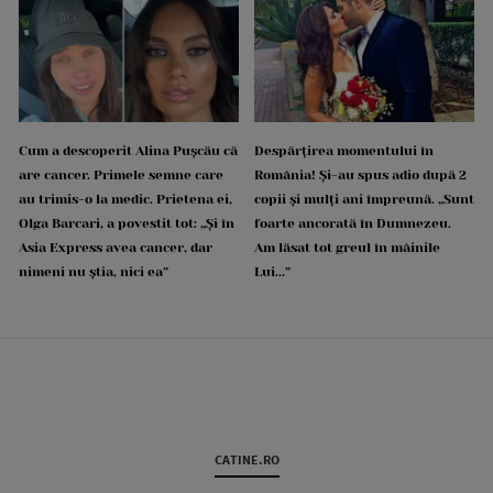
Cum a descoperit Alina Pușcău că
Despărțirea momentului în
are cancer. Primele semne care
România! Și-au spus adio după 2
au trimis-o la medic. Prietena ei,
copii și mulți ani împreună. „Sunt
Olga Barcari, a povestit tot: „Și în
foarte ancorată în Dumnezeu.
Asia Express avea cancer, dar
Am lăsat tot greul în mâinile
nimeni nu știa, nici ea”
Lui...”
CATINE.RO