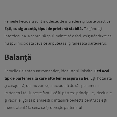
Femeile Fecioară sunt modeste, de încredere și foarte practice.
Ești, cu siguranță, tipul de prietenă stabilă.
Te gândești
întotdeauna la ce vrei să spui înainte să o faci, asigurându-te că
nu spui niciodată ceva ce ar putea să îți rănească partenerul.
Balanță
Femeile Balanță sunt romantice, idealiste și liniștite.
Ești acel
tip de parteneră la care alte femei aspiră să fie.
Ești hotărâtă
și curajoasă, dar nu vorbești niciodată de rău pe nimeni.
Partenerul tău iubește faptul că îți păstrezi principiile, idealurile
și valorile. Știi să plănuiești o întâlnire perfectă pentru că ești
mereu atentă la ceea ce își dorește partenerul.