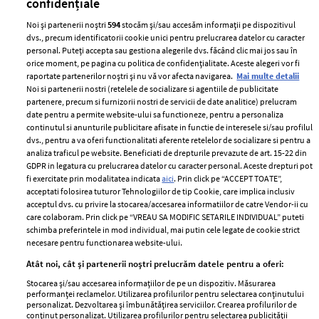
confidențiale
Noi și partenerii noștri
594
stocăm și/sau accesăm informații pe dispozitivul
dvs., precum identificatorii cookie unici pentru prelucrarea datelor cu caracter
personal. Puteți accepta sau gestiona alegerile dvs. făcând clic mai jos sau în
orice moment, pe pagina cu politica de confidențialitate. Aceste alegeri vor fi
raportate partenerilor noștri și nu vă vor afecta navigarea.
Mai multe detalii
Noi si partenerii nostri (retelele de socializare si agentiile de publicitate
partenere, precum si furnizorii nostri de servicii de date analitice) prelucram
ELLE Style Awards
Termeni si conditii
date pentru a permite website-ului sa functioneze, pentru a personaliza
2024
continutul si anunturile publicitare afisate in functie de interesele si/sau profilul
Politica de
dvs., pentru a va oferi functionalitati aferente retelelor de socializare si pentru a
Despre ELLE
confidențialitate
analiza traficul pe website. Beneficiati de drepturile prevazute de art. 15-22 din
Romania
GDPR in legatura cu prelucrarea datelor cu caracter personal. Aceste drepturi pot
Politica de cookies
fi exercitate prin modalitatea indicata
aici
. Prin click pe “ACCEPT TOATE”,
Contact
Publicitate
acceptati folosirea tuturor Tehnologiilor de tip Cookie, care implica inclusiv
acceptul dvs. cu privire la stocarea/accesarea informatiilor de catre Vendor-ii cu
Abonamente
care colaboram. Prin click pe “VREAU SA MODIFIC SETARILE INDIVIDUAL” puteti
schimba preferintele in mod individual, mai putin cele legate de cookie strict
necesare pentru functionarea website-ului.
Stiri
Libertatea pentru
Atât noi, cât și partenerii noștri prelucrăm datele pentru a oferi:
femei
GSP
Stocarea și/sau accesarea informațiilor de pe un dispozitiv. Măsurarea
Viva
performanței reclamelor. Utilizarea profilurilor pentru selectarea conținutului
Unica
personalizat. Dezvoltarea și îmbunătățirea serviciilor. Crearea profilurilor de
Avantaje
conținut personalizat. Utilizarea profilurilor pentru selectarea publicității