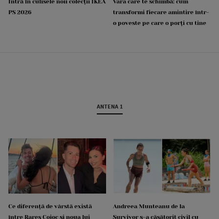
Intră în culisele noii colecții IKEA
Vara care te schimbă: cum
PS 2026
transformi fiecare amintire într-
o poveste pe care o porți cu tine
ANTENA 1
Ce diferență de vârstă există
Andreea Munteanu de la
între Rareș Cojoc și noua lui
Survivor s-a căsătorit civil cu